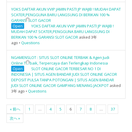
YOKS DAFTAR AKUN VVIP JAMIN PASTI JP WAJIB ! MUDAH DAPAT
SCATER,PENGGUNA BARU LANGSUNG DI BERIKAN 100 %
GARANSI SLOT GACOR
Open
YOKS DAFTAR AKUN VVIP JAMIN PASTI JP WAJIB !
MUDAH DAPAT SCATER,PENGGUNA BARU LANGSUNG DI
BERIKAN 100 % GARANSI SLOT GACOR
asked 3年
ago
•
Questions
NGAMENSLOT : SITUS SLOT ONLINE TERBAIK & Agen Judi
Online Terbaik, Terpercaya dan Terlengkap Indonesia
Open
SLOT ONLINE GACOR TERBESAR NO 1 DI
INDONESIA | SITUS AGEN BANDAR JUDI SLOT ONLINE GACOR
DEPOSIT PULSA TANPA POTONGAN | SITUS AGEN BANDAR
JUDI SLOT ONLINE GACOR GAMPANG MENANG JACKPOT
asked
3年 ago
•
Questions
« 前へ
1
…
4
5
6
7
8
…
37
次へ »