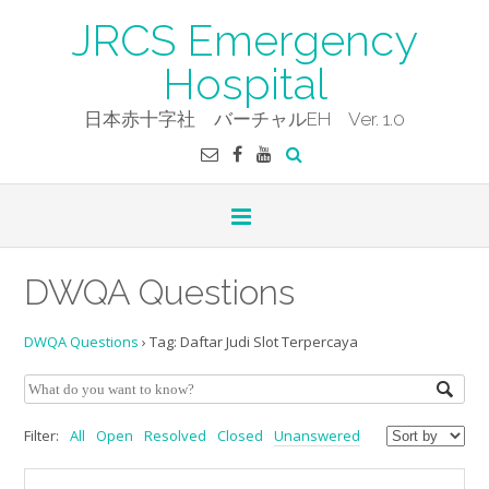
Skip
JRCS Emergency
to
content
Hospital
日本赤十字社 バーチャルEH Ver. 1.0
DWQA Questions
DWQA Questions
›
Tag: Daftar Judi Slot Terpercaya
Filter:
All
Open
Resolved
Closed
Unanswered