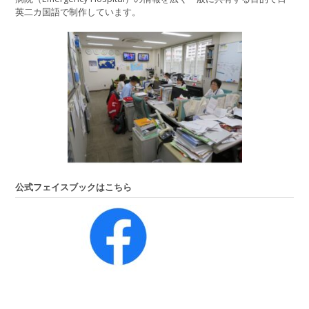
英二カ国語で制作しています。
公式フェイスブックはこちら