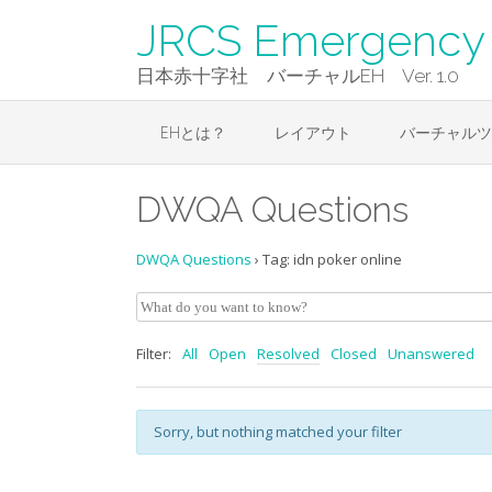
Skip
JRCS Emergency 
to
content
日本赤十字社 バーチャルEH Ver. 1.0
EHとは？
レイアウト
バーチャルツ
DWQA Questions
DWQA Questions
›
Tag: idn poker online
Filter:
All
Open
Resolved
Closed
Unanswered
Sorry, but nothing matched your filter