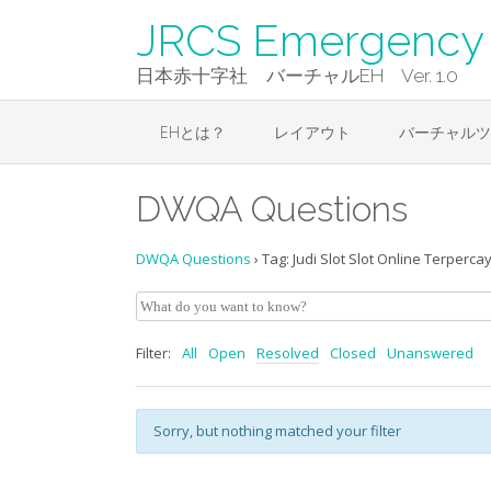
Skip
JRCS Emergency 
to
content
日本赤十字社 バーチャルEH Ver. 1.0
EHとは？
レイアウト
バーチャルツ
DWQA Questions
DWQA Questions
›
Tag: Judi Slot Slot Online Terperca
Filter:
All
Open
Resolved
Closed
Unanswered
Sorry, but nothing matched your filter