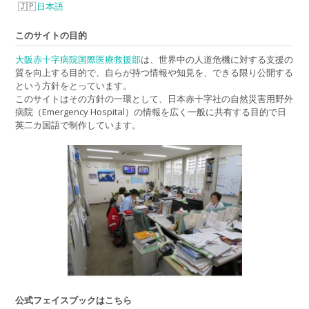
日本語
このサイトの目的
大阪赤十字病院国際医療救援部
は、世界中の人道危機に対する支援の
質を向上する目的で、自らが持つ情報や知見を、できる限り公開する
という方針をとっています。
このサイトはその方針の一環として、日本赤十字社の自然災害用野外
病院（Emergency Hospital）の情報を広く一般に共有する目的で日
英二カ国語で制作しています。
公式フェイスブックはこちら