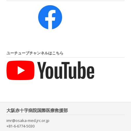
ユーチューブチャンネルはこちら
大阪赤十字病院国際医療救援部
imr@osaka-med.jrc.or.jp
+81-6-6774-5030