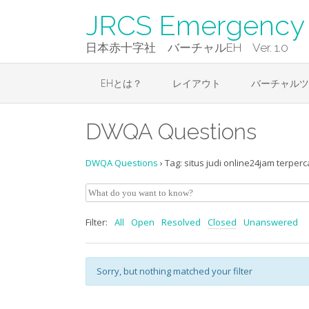
Skip
JRCS Emergency 
to
content
日本赤十字社 バーチャルEH Ver. 1.0
EHとは？
レイアウト
バーチャルツ
DWQA Questions
DWQA Questions
›
Tag: situs judi online24jam terper
Filter:
All
Open
Resolved
Closed
Unanswered
Sorry, but nothing matched your filter