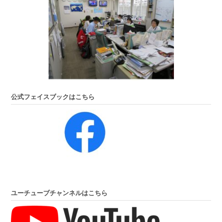
公式フェイスブックはこちら
ユーチューブチャンネルはこちら