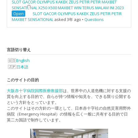
SLOT GACOR OLYMPUS KAKEK ZEUS PETIR PETIR MAXBET
SENSATIONAL X250 X500 MAXBET WIN TERUS MALAM INI 2023
Open
SLOT GACOR OLYMPUS KAKEK ZEUS PETIR PETIR
MAXBET SENSATIONAL
asked 3年 ago
•
Questions
言語切り替え
English
日本語
このサイトの目的
大阪赤十字病院国際医療救援部
は、世界中の人道危機に対する支援の
質を向上する目的で、自らが持つ情報や知見を、できる限り公開する
という方針をとっています。
このサイトはその方針の一環として、日本赤十字社の自然災害用野外
病院（Emergency Hospital）の情報を広く一般に共有する目的で日
英二カ国語で制作しています。