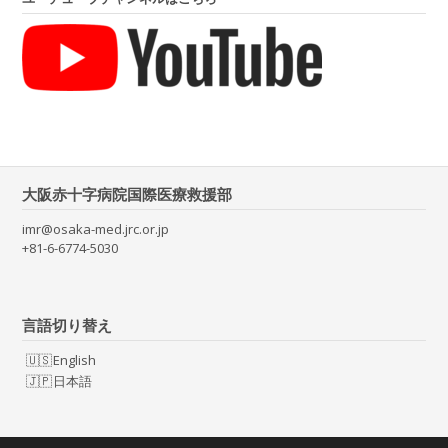
大阪赤十字病院国際医療救援部
imr@osaka-med.jrc.or.jp
+81-6-6774-5030
言語切り替え
English
日本語