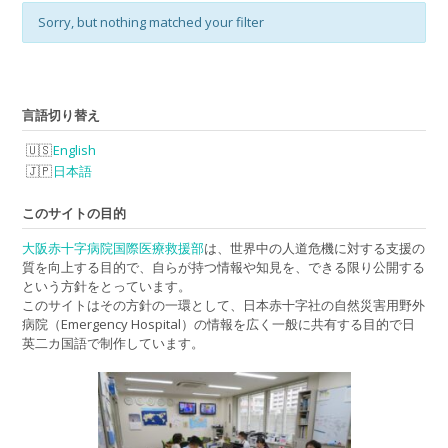
Sorry, but nothing matched your filter
言語切り替え
English
日本語
このサイトの目的
大阪赤十字病院国際医療救援部
は、世界中の人道危機に対する支援の
質を向上する目的で、自らが持つ情報や知見を、できる限り公開する
という方針をとっています。
このサイトはその方針の一環として、日本赤十字社の自然災害用野外
病院（Emergency Hospital）の情報を広く一般に共有する目的で日
英二カ国語で制作しています。