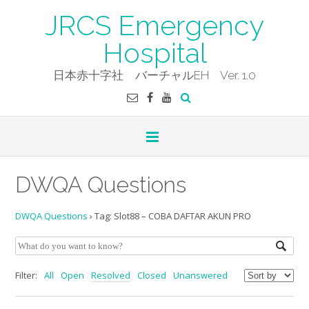
Skip
JRCS Emergency
to
content
Hospital
日本赤十字社 バーチャルEH Ver. 1.0
DWQA Questions
DWQA Questions
›
Tag: Slot88 – COBA DAFTAR AKUN PRO
Filter:
All
Open
Resolved
Closed
Unanswered