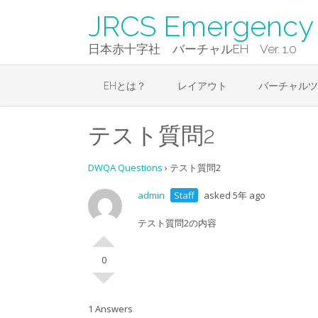
Skip
JRCS Emergency 
to
content
日本赤十字社 バーチャルEH Ver. 1.0
EHとは？
レイアウト
バーチャルツ
テスト質問2
DWQA Questions
›
テスト質問2
admin
Staff
asked 5年 ago
テスト質問2の内容
0
1 Answers