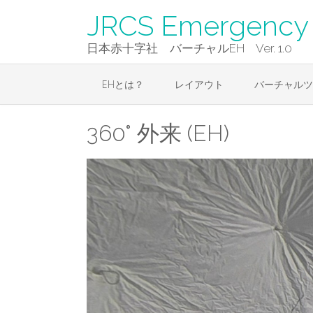
Skip
JRCS Emergency 
to
content
日本赤十字社 バーチャルEH Ver. 1.0
EHとは？
レイアウト
バーチャルツ
360° 外来 (EH)