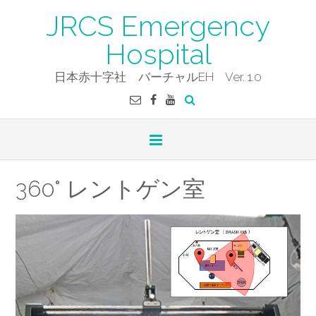
Skip
JRCS Emergency
to
content
Hospital
日本赤十字社 バーチャルEH Ver. 1.0
360° レントゲン室