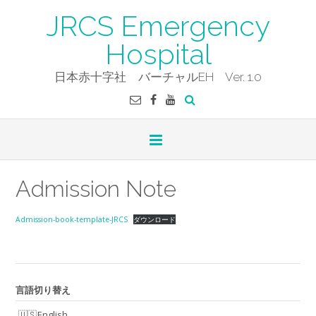
Skip
JRCS Emergency
to
content
Hospital
日本赤十字社 バーチャルEH Ver. 1.0
Admission Note
Admission-book-template-JRCS
ダウンロード
言語切り替え
English