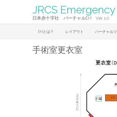
Skip
JRCS Emergency 
to
content
日本赤十字社 バーチャルEH Ver. 1.0
EHとは？
レイアウト
バーチャルツ
手術室更衣室