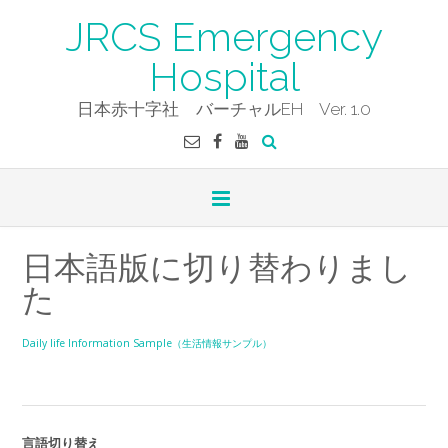
Skip
JRCS Emergency
to
content
Hospital
日本赤十字社 バーチャルEH Ver. 1.0
日本語版に切り替わりまし
た
Daily life Information Sample（生活情報サンプル）
言語切り替え