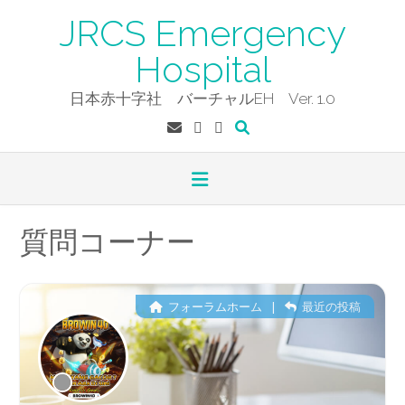
Skip
JRCS Emergency
to
content
Hospital
日本赤十字社 バーチャルEH Ver. 1.0
質問コーナー
フォーラムホーム
|
最近の投稿