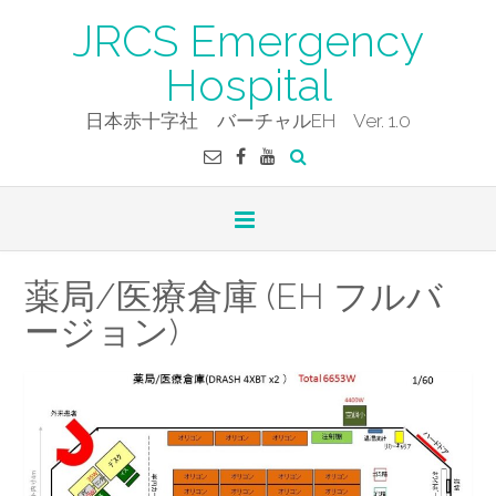
Skip
JRCS Emergency
to
content
Hospital
日本赤十字社 バーチャルEH Ver. 1.0
薬局/医療倉庫 (EH フルバ
ージョン)