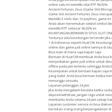
online satu ini memiliki nilai RTP 96,92%.
Ancient Fortunes Zeus (Game Slot Microg
Game slot Ancient Fortunes Zeus merupa
Memiliki 5 reels dan 1o paylines, game in
Anda akan menemukan simbol-simbol den
memiliki RTP sebesar 96,02% ini.
KEUNTUNGAN BERMAIN DI SITUS SLOT ONL
Tentunya ada keuntungan tersendiri jika A
1 di Indonesia seperti Huat138. Keuntung
online dan game judi online lainnya di si
Bisa main di mana saja kapan saja
Bermain di Huat138 membuat Anda bisa be
menyediakan game judi online untuk dima
offline pada jam tertentu sehingga Anda 
Kesempatan untuk bermain kapan saja ini
yang stabil. Anda bisa bermain ketika me
menunggu sesuatu.
Layanan pelanggan 24 jam
Jika Anda mengalami kendala ketika sed
deposit/withdraw, jangan ragu untuk men
membantu Anda selama 24 jam setiap harin
Layanan customer service ini bisa diakses
berisikan orang-orang berpengalaman di