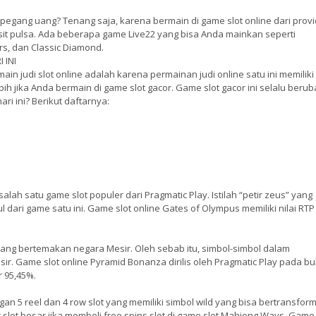
k pegang uang? Tenang saja, karena bermain di game slot online dari prov
sit pulsa. Ada beberapa game Live22 yang bisa Anda mainkan seperti
rs, dan Classic Diamond.
 INI
in judi slot online adalah karena permainan judi online satu ini memiliki
h jika Anda bermain di game slot gacor. Game slot gacor ini selalu beru
ari ini? Berikut daftarnya:
ah satu game slot populer dari Pragmatic Play. Istilah “petir zeus” yang
l dari game satu ini. Game slot online Gates of Olympus memiliki nilai RTP
ng bertemakan negara Mesir. Oleh sebab itu, simbol-simbol dalam
sir. Game slot online Pyramid Bonanza dirilis oleh Pragmatic Play pada bu
 95,45%.
 5 reel dan 4 row slot yang memiliki simbol wild yang bisa bertransform
lot besar jika membeli free spins slot di game slot Mahjong Ways. Game 