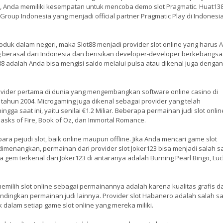
i, Anda memiliki kesempatan untuk mencoba demo slot Pragmatic. Huat13
Group Indonesia yang menjadi official partner Pragmatic Play di Indonesi
oduk dalam negeri, maka Slot88 menjadi provider slot online yang harus 
ng berasal dari Indonesia dan berisikan developer-developer berkebangs
t88 adalah Anda bisa mengisi saldo melalui pulsa atau dikenal juga dengan
ovider pertama di dunia yang mengembangkan software online casino di
 tahun 2004. Microgaming juga dikenal sebagai provider yang telah
ngga saat ini, yaitu senilai €1.2 Miliar. Beberapa permainan judi slot onlin
asks of Fire, Book of Oz, dan Immortal Romance.
para pejudi slot, baik online maupun offline. Jika Anda mencari game slot
 dimenangkan, permainan dari provider slot Joker123 bisa menjadi salah s
a gem terkenal dari Joker123 di antaranya adalah Burning Pearl Bingo, Lu
memilih slot online sebagai permainannya adalah karena kualitas grafis da
ndingkan permainan judi lainnya. Provider slot Habanero adalah salah s
 dalam setiap game slot online yang mereka miliki.