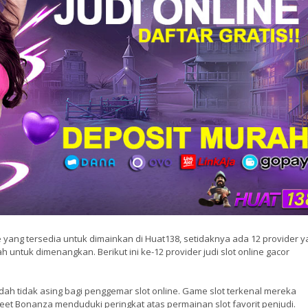
ne yang tersedia untuk dimainkan di Huat138, setidaknya ada 12 provider 
untuk dimenangkan. Berikut ini ke-12 provider judi slot online gacor
h tidak asing bagi penggemar slot online. Game slot terkenal mereka
Sweet Bonanza menduduki peringkat atas permainan slot favorit penjudi.