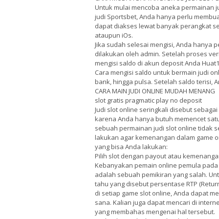
Untuk mulai mencoba aneka permainan judi 
judi Sportsbet, Anda hanya perlu membuat
dapat diakses lewat banyak perangkat se
ataupun iOs.
Jika sudah selesai mengisi, Anda hanya 
dilakukan oleh admin. Setelah proses ver
mengisi saldo di akun deposit Anda Huat13
Cara mengisi saldo untuk bermain judi on
bank, hingga pulsa. Setelah saldo terisi,
CARA MAIN JUDI ONLINE MUDAH MENANG
slot gratis pragmatic play no deposit
Judi slot online seringkali disebut sebaga
karena Anda hanya butuh memencet satu
sebuah permainan judi slot online tida
lakukan agar kemenangan dalam game onli
yang bisa Anda lakukan:
Pilih slot dengan payout atau kemenang
Kebanyakan pemain online pemula pada sa
adalah sebuah pemikiran yang salah. Unt
tahu yang disebut persentase RTP (Retur
di setiap game slot online, Anda dapat m
sana. Kalian juga dapat mencari di inter
yang membahas mengenai hal tersebut.