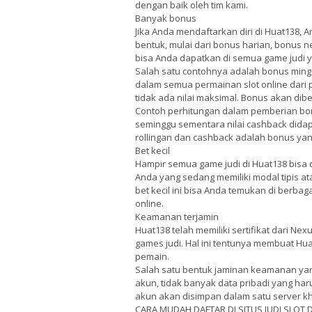
dengan baik oleh tim kami.
Banyak bonus
Jika Anda mendaftarkan diri di Huat138,
bentuk, mulai dari bonus harian, bonus n
bisa Anda dapatkan di semua game judi y
Salah satu contohnya adalah bonus minggu
dalam semua permainan slot online dari p
tidak ada nilai maksimal. Bonus akan dibe
Contoh perhitungan dalam pemberian bonus
seminggu sementara nilai cashback didapat
rollingan dan cashback adalah bonus ya
Bet kecil
Hampir semua game judi di Huat138 bisa d
Anda yang sedang memiliki modal tipis at
bet kecil ini bisa Anda temukan di berbaga
online.
Keamanan terjamin
Huat138 telah memiliki sertifikat dari 
games judi. Hal ini tentunya membuat Hu
pemain.
Salah satu bentuk jaminan keamanan yan
akun, tidak banyak data pribadi yang ha
akun akan disimpan dalam satu server kh
CARA MUDAH DAFTAR DI SITUS JUDI SLOT 