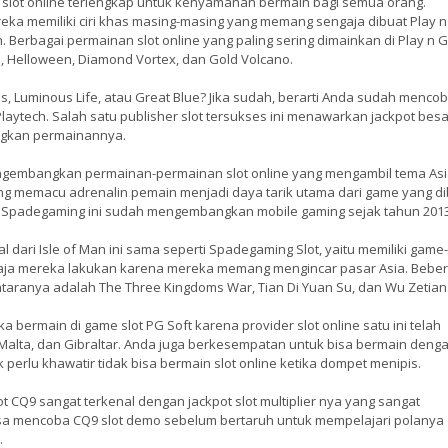
 slot online terlengkap untuk kenyamanan bermain bagi semua orang.
eka memiliki ciri khas masing-masing yang memang sengaja dibuat Play 
. Berbagai permainan slot online yang paling sering dimainkan di Play n 
s, Helloween, Diamond Vortex, dan Gold Volcano.
, Luminous Life, atau Great Blue? Jika sudah, berarti Anda sudah mencob
 Playtech. Salah satu publisher slot tersukses ini menawarkan jackpot besa
gkan permainannya.
mengembangkan permainan-permainan slot online yang mengambil tema Asi
g memacu adrenalin pemain menjadi daya tarik utama dari game yang di
er Spadegaming ini sudah mengembangkan mobile gaming sejak tahun 2013
al dari Isle of Man ini sama seperti Spadegaming Slot, yaitu memiliki game-
gaja mereka lakukan karena mereka memang mengincar pasar Asia. Bebe
antaranya adalah The Three Kingdoms War, Tian Di Yuan Su, dan Wu Zetian
ka bermain di game slot PG Soft karena provider slot online satu ini telah
is, Malta, dan Gibraltar. Anda juga berkesempatan untuk bisa bermain deng
ak perlu khawatir tidak bisa bermain slot online ketika dompet menipis.
ot CQ9 sangat terkenal dengan jackpot slot multiplier nya yang sangat
bisa mencoba CQ9 slot demo sebelum bertaruh untuk mempelajari polanya
.