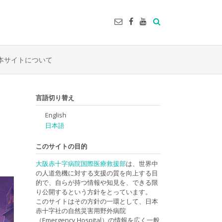
本サイトについて
言語切り替え
English
日本語
このサイトの目的
大阪赤十字病院国際医療救援部
は、世界中
の人道危機に対する支援の質を向上する目
的で、自らが持つ情報や知見を、できる限
り公開するという方針をとっています。
このサイトはその方針の一環として、日本
赤十字社の自然災害用野外病院
（Emergency Hospital）の情報を広く一般