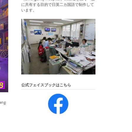
に共有する目的で日英二カ国語で制作して
います。
公式フェイスブックはこちら
yang