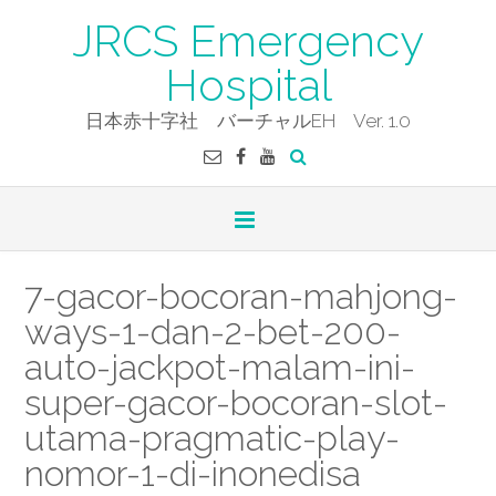
Skip
JRCS Emergency
to
content
Hospital
日本赤十字社 バーチャルEH Ver. 1.0
7-gacor-bocoran-mahjong-
ways-1-dan-2-bet-200-
auto-jackpot-malam-ini-
super-gacor-bocoran-slot-
utama-pragmatic-play-
nomor-1-di-inonedisa