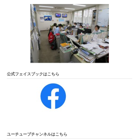
公式フェイスブックはこちら
ユーチューブチャンネルはこちら