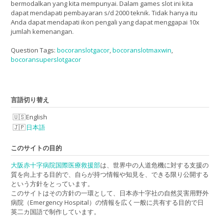
Question Tags:
bocoranslotgacor
,
bocoranslotmaxwin
,
bocoransuperslotgacor
言語切り替え
English
日本語
このサイトの目的
大阪赤十字病院国際医療救援部
は、世界中の人道危機に対する支援の
質を向上する目的で、自らが持つ情報や知見を、できる限り公開する
という方針をとっています。
このサイトはその方針の一環として、日本赤十字社の自然災害用野外
病院（Emergency Hospital）の情報を広く一般に共有する目的で日
英二カ国語で制作しています。