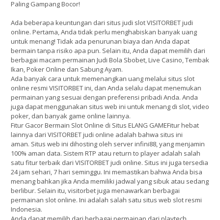
Paling Gampang Bocor!
Ada beberapa keuntungan dari situs judi slot VISITORBET judi
online. Pertama, Anda tidak perlu menghabiskan banyak uang
untuk menang! Tidak ada penurunan biaya dan Anda dapat
bermain tanpa risiko apa pun. Selain itu, Anda dapat memilih dari
berbagai macam permainan Judi Bola Sbobet, Live Casino, Tembak
Ikan, Poker Online dan Sabung Ayam.
Ada banyak cara untuk memenangkan uang melalui situs slot
online resmi VISITORBET ini, dan Anda selalu dapat menemukan
permainan yang sesuai dengan preferensi pribadi Anda. Anda
juga dapat menggunakan situs web ini untuk menang di slot, video
poker, dan banyak game online lainnya.
Fitur Gacor Bermain Slot Online di Situs ELANG GAMEFitur hebat
lainnya dari VISITORBET judi online adalah bahwa situs ini
aman. Situs web ini dihosting oleh server infini88, yang menjamin
100% aman data. Sistem RTP atau return to player adalah salah
satu fitur terbaik dari VISITORBET judi online. Situs ini juga tersedia
24 jam sehari, 7 hari seminggu. Ini memastikan bahwa Anda bisa
menang bahkan jika Anda memiliki jadwal yang sibuk atau sedang
berlibur. Selain itu, visitorbet juga menawarkan berbagai
permainan slot online. Ini adalah salah satu situs web slot resmi
Indonesia.
Anda dapat memilih dari berbagai permainan dari playtech,