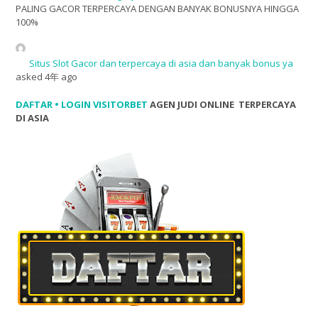
PALING GACOR TERPERCAYA DENGAN BANYAK BONUSNYA HINGGA
100%
Situs Slot Gacor dan terpercaya di asia dan banyak bonus ya
asked 4年 ago
DAFTAR • LOGIN VISITORBET
AGEN JUDI ONLINE TERPERCAYA
DI ASIA