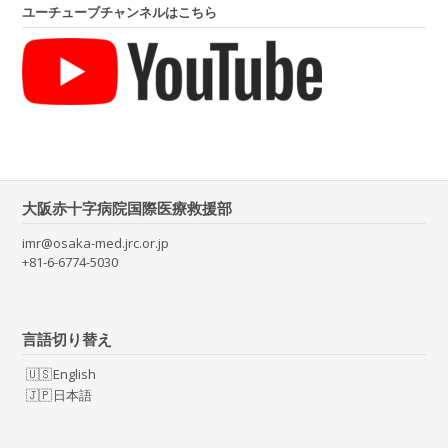
ユーチューブチャンネルはこちら
大阪赤十字病院国際医療救援部
imr@osaka-med.jrc.or.jp
+81-6-6774-5030
言語切り替え
English
日本語