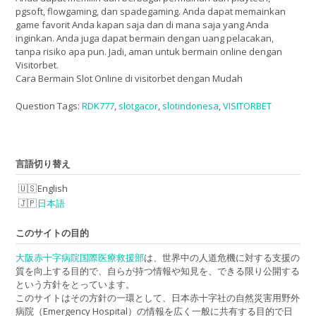
pgsoft, flowgaming, dan spadegaming. Anda dapat memainkan
game favorit Anda kapan saja dan di mana saja yang Anda
inginkan. Anda juga dapat bermain dengan uang pelacakan,
tanpa risiko apa pun. Jadi, aman untuk bermain online dengan
Visitorbet.
Cara Bermain Slot Online di visitorbet dengan Mudah
Question Tags:
RDK777
,
slotgacor
,
slotindonesa
,
VISITORBET
言語切り替え
English
日本語
このサイトの目的
大阪赤十字病院国際医療救援部
は、世界中の人道危機に対する支援の
質を向上する目的で、自らが持つ情報や知見を、できる限り公開する
という方針をとっています。
このサイトはその方針の一環として、日本赤十字社の自然災害用野外
病院（Emergency Hospital）の情報を広く一般に共有する目的で日