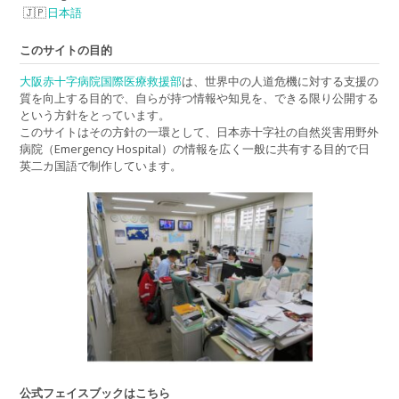
日本語
このサイトの目的
大阪赤十字病院国際医療救援部
は、世界中の人道危機に対する支援の
質を向上する目的で、自らが持つ情報や知見を、できる限り公開する
という方針をとっています。
このサイトはその方針の一環として、日本赤十字社の自然災害用野外
病院（Emergency Hospital）の情報を広く一般に共有する目的で日
英二カ国語で制作しています。
公式フェイスブックはこちら