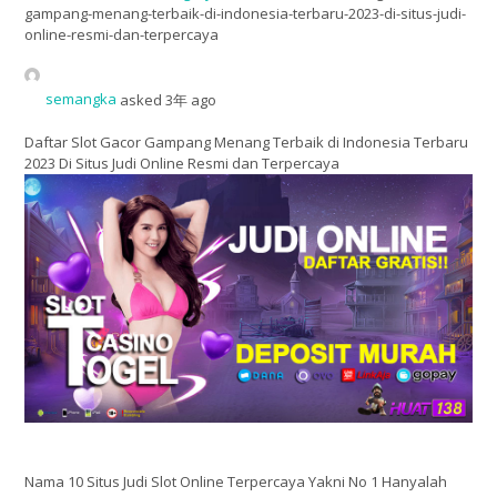
gampang-menang-terbaik-di-indonesia-terbaru-2023-di-situs-judi-
online-resmi-dan-terpercaya
semangka
asked 3年 ago
Daftar Slot Gacor Gampang Menang Terbaik di Indonesia Terbaru
2023 Di Situs Judi Online Resmi dan Terpercaya
Nama 10 Situs Judi Slot Online Terpercaya Yakni No 1 Hanyalah