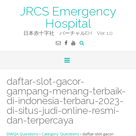
Skip
JRCS Emergency
to
content
Hospital
日本赤十字社 バーチャルEH Ver. 1.0
daftar-slot-gacor-
gampang-menang-terbaik-
di-indonesia-terbaru-2023-
di-situs-judi-online-resmi-
dan-terpercaya
DWQA Questions
›
Category: Questions
›
daftar-slot-gacor-