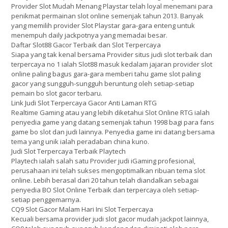
Provider Slot Mudah Menang Playstar telah loyal menemani para
penikmat permainan slot online semenjak tahun 2013. Banyak
yang memilih provider Slot Playstar gara-gara enteng untuk
menempuh daily jackpotnya yang memadai besar.
Daftar Slot88 Gacor Terbaik dan Slot Terpercaya
Siapa yang tak kenal bersama Provider situs judi slot terbaik dan
terpercaya no 1 ialah Slot88 masuk kedalam jajaran provider slot
online paling bagus gara-gara memberi tahu game slot paling
gacor yang sungguh-sungguh beruntung oleh setiap-setiap
pemain bo slot gacor terbaru.
Link Judi Slot Terpercaya Gacor Anti Laman RTG
Realtime Gaming atau yang lebih diketahui Slot Online RTG ialah
penyedia game yang datang semenjak tahun 1998 bagi para fans
game bo slot dan judi lainnya. Penyedia game ini datang bersama
tema yang unik ialah peradaban china kuno.
Judi Slot Terpercaya Terbaik Playtech
Playtech ialah salah satu Provider judi iGaming profesional,
perusahaan ini telah sukses mengoptimalkan ribuan tema slot
online. Lebih berasal dari 20 tahun telah diandalkan sebagai
penyedia BO Slot Online Terbaik dan terpercaya oleh setiap-
setiap penggemarnya.
CQ9 Slot Gacor Malam Hari Ini Slot Terpercaya
Kecuali bersama provider judi slot gacor mudah jackpot lainnya,