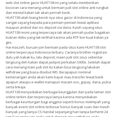
web slot online gacor HUAT138 ini yang selalu memberikan
bocoran cara menang untuk bermain judi slot online anti rungkat
dan mental kalian tak akan pernah keok.
HUAT138 ialah biang kerok nya situs gacor di Indonesia yang
sangat sayang kepada para pemain-pemain lewat aplikasi
maupun andoid dan ios deposit via dana. Kasih sayang situs
HUAT138 resmi yang terpercaya tak akan pernah pudar bagaikan
butiran debu yang tak terlihat karena ada RTP live buat kalian ya
ges.
Hai maszeh, buruan join bermain pada situs kami HUAT138 slot
online terpercaya Indonesia terbaru. Caranya brother registrasi
dulu yah kakak ku, lalu deposit, maen judi slot zeus sebentar
langsung deh kalian dapat jackpot perkalian 5000x. Setelah dapat
cara menang main judi slot itu kalian bisa langsung lakukan
withdraw yang biasa disebut WD. Berapapun nominal
kemenangan anda akan kami bayar mau transfer lewat bank
apapun ataupu e-wallet manapun macam ovo, gopay, dana, pulsa
serta linkaja.
HUAT138 menyediakan berbagai keunggulan dari pada laman slot
online terkini dan terpercaya lainya karena menyediakan
berbagai keuntungan bagi anggota seperti bonus melimpah yang
banyak event slot online terbesar bonus banyak cuan dan masih
banyak yang lainya CS Handal sepanjang hari tanpa berhenti 24
Jam Siap melayani anda untuk deposit atau withdraw anda