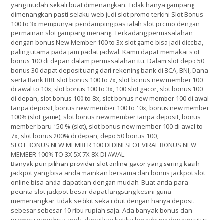
yang mudah sekali buat dimenangkan. Tidak hanya gampang
dimenangkan pasti selaku web judi slot promo terkini Slot Bonus
100 to 3x mempunyai pendamping pas ialah slot promo dengan
permainan slot gampang menang. Terkadang permasalahan
dengan bonus New Member 100 to 3x slot game bisa jadi dicoba,
paling utama pada jam padat jadwal. Kamu dapat memakai slot
bonus 100 di depan dalam permasalahan itu. Dalam slot depo 50
bonus 30 dapat deposit uang dari rekening bank di BCA, BNI, Dana
serta Bank BRI. slot bonus 100 to 7x, slot bonus new member 100
di awal to 10x, slot bonus 100 to 3x, 100 slot gacor, slot bonus 100
di depan, slot bonus 100 to 8x, slot bonus new member 100 di awal
tanpa deposit, bonus new member 100 to 10x, bonus new member
100% (slot game), slot bonus new member tanpa deposit, bonus
member baru 150 % (slot), slot bonus new member 100 di awal to
7x, slot bonus 200% di depan, depo 50 bonus 100,
SLOT BONUS NEW MEMBER 100 DI DINI SLOT VIRAL BONUS NEW
MEMBER 100% TO 3X 5X 7X 8X DI AWAL
Banyak pun pilihan provider slot online gacor yang sering kasih
jackpot yang bisa anda mainkan bersama dan bonus jackpot slot
online bisa anda dapatkan dengan mudah. Buat anda para
pecinta slot jackpot besar dapat langsung kesini guna
memenangkan tidak sedikit sekali duit dengan hanya deposit
sebesar sebesar 10 ribu rupiah saja. Ada banyak bonus dan
promosi yang bisa anda dapatkan ketika bergabung dengan situs