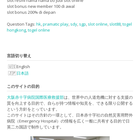
slot resmi nama nama bo judi slot online
slot bonus new member 100 di awal
slot bonus 200% di depan
Question Tags:
hk
,
pramatic play
,
sdy
,
sgp
,
slot online
,
slot88
,
togel
hongkong
,
togel online
言語切り替え
English
日本語
このサイトの目的
大阪赤十字病院国際医療救援部
は、世界中の人道危機に対する支援の
質を向上する目的で、自らが持つ情報や知見を、できる限り公開する
という方針をとっています。
このサイトはその方針の一環として、日本赤十字社の自然災害用野外
病院（Emergency Hospital）の情報を広く一般に共有する目的で日
英二カ国語で制作しています。