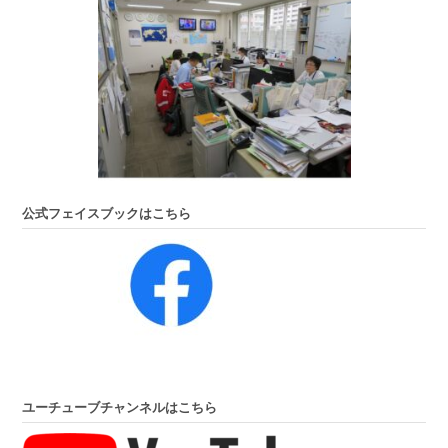
公式フェイスブックはこちら
ユーチューブチャンネルはこちら