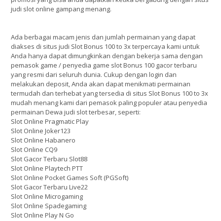
judi slot online gampang menang.
Ada berbagai macam jenis dan jumlah permainan yang dapat
diakses di situs judi Slot Bonus 100 to 3x terpercaya kami untuk
Anda hanya dapat dimungkinkan dengan bekerja sama dengan
pemasok game / penyedia game slot Bonus 100 gacor terbaru
yang resmi dari seluruh dunia. Cukup dengan login dan
melakukan deposit, Anda akan dapat menikmati permainan
termudah dan terhebat yang tersedia di situs Slot Bonus 100 to 3x
mudah menang kami dari pemasok paling populer atau penyedia
permainan Dewa judi slot terbesar, seperti:
Slot Online Pragmatic Play
Slot Online Joker123
Slot Online Habanero
Slot Online CQ9
Slot Gacor Terbaru Slot88
Slot Online Playtech PTT
Slot Online Pocket Games Soft (PGSoft)
Slot Gacor Terbaru Live22
Slot Online Microgaming
Slot Online Spadegaming
Slot Online Play N Go