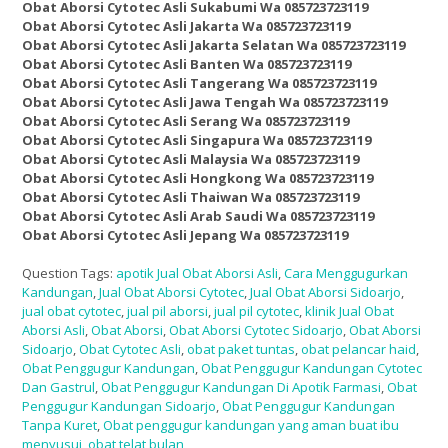
Obat Aborsi Cytotec Asli Sukabumi Wa 085723723119
Obat Aborsi Cytotec Asli Jakarta Wa 085723723119
Obat Aborsi Cytotec Asli Jakarta Selatan Wa 085723723119
Obat Aborsi Cytotec Asli Banten Wa 085723723119
Obat Aborsi Cytotec Asli Tangerang Wa 085723723119
Obat Aborsi Cytotec Asli Jawa Tengah Wa 085723723119
Obat Aborsi Cytotec Asli Serang Wa 085723723119
Obat Aborsi Cytotec Asli Singapura Wa 085723723119
Obat Aborsi Cytotec Asli Malaysia Wa 085723723119
Obat Aborsi Cytotec Asli Hongkong Wa 085723723119
Obat Aborsi Cytotec Asli Thaiwan Wa 085723723119
Obat Aborsi Cytotec Asli Arab Saudi Wa 085723723119
Obat Aborsi Cytotec Asli Jepang Wa 085723723119
Question Tags:
apotik Jual Obat Aborsi Asli
,
Cara Menggugurkan
Kandungan
,
Jual Obat Aborsi Cytotec
,
Jual Obat Aborsi Sidoarjo
,
jual obat cytotec
,
jual pil aborsi
,
jual pil cytotec
,
klinik Jual Obat
Aborsi Asli
,
Obat Aborsi
,
Obat Aborsi Cytotec Sidoarjo
,
Obat Aborsi
Sidoarjo
,
Obat Cytotec Asli
,
obat paket tuntas
,
obat pelancar haid
,
Obat Penggugur Kandungan
,
Obat Penggugur Kandungan Cytotec
Dan Gastrul
,
Obat Penggugur Kandungan Di Apotik Farmasi
,
Obat
Penggugur Kandungan Sidoarjo
,
Obat Penggugur Kandungan
Tanpa Kuret
,
Obat penggugur kandungan yang aman buat ibu
menyusui
,
obat telat bulan