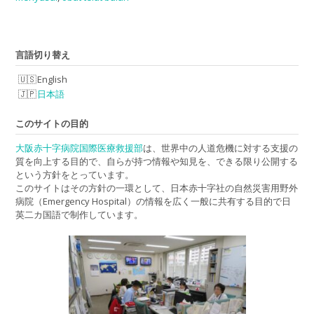
言語切り替え
English
日本語
このサイトの目的
大阪赤十字病院国際医療救援部
は、世界中の人道危機に対する支援の
質を向上する目的で、自らが持つ情報や知見を、できる限り公開する
という方針をとっています。
このサイトはその方針の一環として、日本赤十字社の自然災害用野外
病院（Emergency Hospital）の情報を広く一般に共有する目的で日
英二カ国語で制作しています。