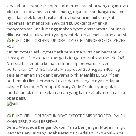
Obat aborsi cytotec misoprostol merupakan obat yang digunakan
oleh dokter di amerika untuk menggugurkan kandungan pasien
nya, dan efek keberhasilan obat aborsi ini memiliki tingkat
keberhasilan mencapai 99%, dari itu Dokter di Amerika
menyarankan untuk menggunakan cytotec misoprostol ini untuk
dikonsumsi untuk wanita yang hamil dan ingin melakukan aborsi.
BUKTI CIRI – CIRI BENTUK OBAT CYTOTEC MISOPROSTOL PFIZER
ASLI
Ciri ciri cytotec asli : cytotec asli berwarna putih dan berbentuk
Hexagional ( segi enam ) bergaris tengah bertuliskan searle 1461
Dari sisi blister atau kemasan luar strip berwarna silver
bertuliskan CYTOTEC Tablets Misoprostol 200mcg dan 400mcg
sejajar memanjang dan berwarna pink. Memiliki LOGO Pfizer
Berbentuk Ellips berwarna hitam dan di Tengah Nya terdapat
tulisan Pfizer dan Terdapat Secury Code Product yang tidak
mudah untuk di tiru. Selain ciri ciri yang kami sebutkan di atas itu
obat palsu.
BUKTI CIRI – CIRI BENTUK OBAT CYTOTEC MISOPROSTOL PALSU
YANG SERING KALI BEREDAR.
Selalu Waspada Dengan Dokter Palsu Dan Jangan Mudah Tergiur
Dengan Penjual Yang Tidak Resmi Yaitu Adalah Toko Abal – Abal