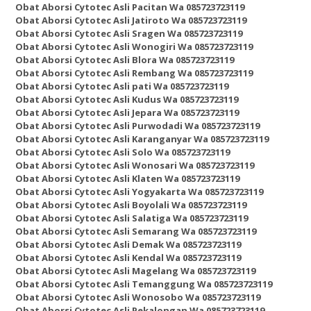
Obat Aborsi Cytotec Asli Pacitan Wa 085723723119
Obat Aborsi Cytotec Asli Jatiroto Wa 085723723119
Obat Aborsi Cytotec Asli Sragen Wa 085723723119
Obat Aborsi Cytotec Asli Wonogiri Wa 085723723119
Obat Aborsi Cytotec Asli Blora Wa 085723723119
Obat Aborsi Cytotec Asli Rembang Wa 085723723119
Obat Aborsi Cytotec Asli pati Wa 085723723119
Obat Aborsi Cytotec Asli Kudus Wa 085723723119
Obat Aborsi Cytotec Asli Jepara Wa 085723723119
Obat Aborsi Cytotec Asli Purwodadi Wa 085723723119
Obat Aborsi Cytotec Asli Karanganyar Wa 085723723119
Obat Aborsi Cytotec Asli Solo Wa 085723723119
Obat Aborsi Cytotec Asli Wonosari Wa 085723723119
Obat Aborsi Cytotec Asli Klaten Wa 085723723119
Obat Aborsi Cytotec Asli Yogyakarta Wa 085723723119
Obat Aborsi Cytotec Asli Boyolali Wa 085723723119
Obat Aborsi Cytotec Asli Salatiga Wa 085723723119
Obat Aborsi Cytotec Asli Semarang Wa 085723723119
Obat Aborsi Cytotec Asli Demak Wa 085723723119
Obat Aborsi Cytotec Asli Kendal Wa 085723723119
Obat Aborsi Cytotec Asli Magelang Wa 085723723119
Obat Aborsi Cytotec Asli Temanggung Wa 085723723119
Obat Aborsi Cytotec Asli Wonosobo Wa 085723723119
Obat Aborsi Cytotec Asli Pekalongan Wa 085723723119