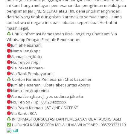
ini kami hanya melayani pemesanan dan pengiriman melalui jasa
pengiriman J&T, JNE, SICEPAT atau TIKI, demi untuk menghindari
dari hal yang tidak di inginkan, karena kita semua sama – sama
tau bahwa di negara ini obat – obatan seperti obat Herbal ini
masih ilegal.
Untuk Informasi Pemesanan Bisa Langsung Chat Kami Via
Whatsapp Dengan Formulir Pemesanan:
Jumlah Pesanan :
Nama Lengkap :
Alamat Lengkap :
No. Telvon / Hp :
Via Paket Kiriman :
Via Bank Pembayaran :
Contoh Formulir Pemesanan Chat Castemer:
Jumlah Pesanan : Obat Paket Tuntas Aborsi
Nama Lengkap : vina
Alamat Lengkap : Jl. yos sudarso jakarta
No. Telvon / Hp : 081234xxxxxx
Via Paket Kiriman : J&T / JNE / SICEPAT
Via Bank : BCA
INFORMASI KONSULTASI DAN PEMESANAN OBAT ABORSI ASLI
HUBUNGI KAMI SEGERA MELALUI VIA WHATSAPP : 085723723119