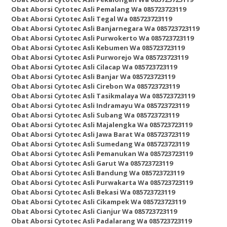
Obat Aborsi Cytotec Asli Pemalang Wa 085723723119
Obat Aborsi Cytotec Asli Tegal Wa 085723723119
Obat Aborsi Cytotec Asli Banjarnegara Wa 085723723119
Obat Aborsi Cytotec Asli Purwokerto Wa 085723723119
Obat Aborsi Cytotec Asli Kebumen Wa 085723723119
Obat Aborsi Cytotec Asli Purworejo Wa 085723723119
Obat Aborsi Cytotec Asli Cilacap Wa 085723723119
Obat Aborsi Cytotec Asli Banjar Wa 085723723119
Obat Aborsi Cytotec Asli Cirebon Wa 085723723119
Obat Aborsi Cytotec Asli Tasikmalaya Wa 085723723119
Obat Aborsi Cytotec Asli Indramayu Wa 085723723119
Obat Aborsi Cytotec Asli Subang Wa 085723723119
Obat Aborsi Cytotec Asli Majalengka Wa 085723723119
Obat Aborsi Cytotec Asli Jawa Barat Wa 085723723119
Obat Aborsi Cytotec Asli Sumedang Wa 085723723119
Obat Aborsi Cytotec Asli Pemanukan Wa 085723723119
Obat Aborsi Cytotec Asli Garut Wa 085723723119
Obat Aborsi Cytotec Asli Bandung Wa 085723723119
Obat Aborsi Cytotec Asli Purwakarta Wa 085723723119
Obat Aborsi Cytotec Asli Bekasi Wa 085723723119
Obat Aborsi Cytotec Asli Cikampek Wa 085723723119
Obat Aborsi Cytotec Asli Cianjur Wa 085723723119
Obat Aborsi Cytotec Asli Padalarang Wa 085723723119