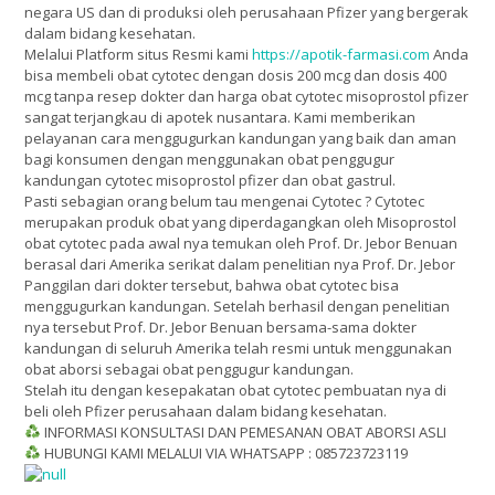
negara US dan di produksi oleh perusahaan Pfizer yang bergerak
dalam bidang kesehatan.
Melalui Platform situs Resmi kami
https://apotik-farmasi.com
Anda
bisa membeli obat cytotec dengan dosis 200 mcg dan dosis 400
mcg tanpa resep dokter dan harga obat cytotec misoprostol pfizer
sangat terjangkau di apotek nusantara. Kami memberikan
pelayanan cara menggugurkan kandungan yang baik dan aman
bagi konsumen dengan menggunakan obat penggugur
kandungan cytotec misoprostol pfizer dan obat gastrul.
Pasti sebagian orang belum tau mengenai Cytotec ? Cytotec
merupakan produk obat yang diperdagangkan oleh Misoprostol
obat cytotec pada awal nya temukan oleh Prof. Dr. Jebor Benuan
berasal dari Amerika serikat dalam penelitian nya Prof. Dr. Jebor
Panggilan dari dokter tersebut, bahwa obat cytotec bisa
menggugurkan kandungan. Setelah berhasil dengan penelitian
nya tersebut Prof. Dr. Jebor Benuan bersama-sama dokter
kandungan di seluruh Amerika telah resmi untuk menggunakan
obat aborsi sebagai obat penggugur kandungan.
Stelah itu dengan kesepakatan obat cytotec pembuatan nya di
beli oleh Pfizer perusahaan dalam bidang kesehatan.
INFORMASI KONSULTASI DAN PEMESANAN OBAT ABORSI ASLI
HUBUNGI KAMI MELALUI VIA WHATSAPP : 085723723119