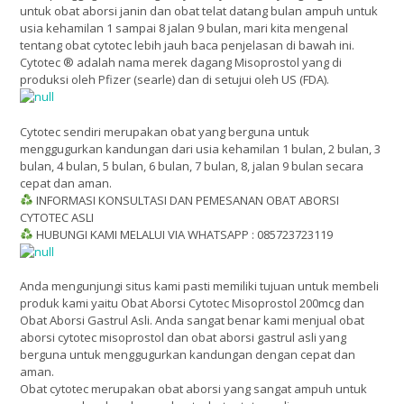
untuk obat aborsi janin dan obat telat datang bulan ampuh untuk
usia kehamilan 1 sampai 8 jalan 9 bulan, mari kita mengenal
tentang obat cytotec lebih jauh baca penjelasan di bawah ini.
Cytotec ® adalah nama merek dagang Misoprostol yang di
produksi oleh Pfizer (searle) dan di setujui oleh US (FDA).
Cytotec sendiri merupakan obat yang berguna untuk
menggugurkan kandungan dari usia kehamilan 1 bulan, 2 bulan, 3
bulan, 4 bulan, 5 bulan, 6 bulan, 7 bulan, 8, jalan 9 bulan secara
cepat dan aman.
INFORMASI KONSULTASI DAN PEMESANAN OBAT ABORSI
CYTOTEC ASLI
HUBUNGI KAMI MELALUI VIA WHATSAPP : 085723723119
Anda mengunjungi situs kami pasti memiliki tujuan untuk membeli
produk kami yaitu Obat Aborsi Cytotec Misoprostol 200mcg dan
Obat Aborsi Gastrul Asli. Anda sangat benar kami menjual obat
aborsi cytotec misoprostol dan obat aborsi gastrul asli yang
berguna untuk menggugurkan kandungan dengan cepat dan
aman.
Obat cytotec merupakan obat aborsi yang sangat ampuh untuk