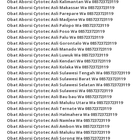
Obat Aborsi Cytotec Asli Kalimantan Wa 085723723119
Obat Aborsi Cytotec Asli Makassar Wa 085723723119
Obat Aborsi Cytotec Asli Parepare Wa 085723723119
Obat Aborsi Cytotec Asli Madjene Wa 085723723119
Obat Aborsi Cytotec Asli Palopo Wa 085723723119
Obat Aborsi Cytotec Asli Poso Wa 085723723119
Obat Aborsi Cytotec Asli Palu Wa 085723723119
Obat Aborsi Cytotec Asli Gorontalo Wa 085723723119
Obat Aborsi Cytotec Asli Manado Wa 085723723119
Obat Aborsi Cytotec Asli Luwuk Wa 085723723119
Obat Aborsi Cytotec Asli Kendari Wa 085723723119
Obat Aborsi Cytotec Asli Kolaka Wa 085723723119
Obat Aborsi Cytotec Asli Sulawesi Tengah Wa 085723723119
Obat Aborsi Cytotec Asli Sulawesi Barat Wa 085723723119
Obat Aborsi Cytotec Asli Sulawesi Selatan Wa 085723723119
Obat Aborsi Cytotec Asli Sulawesi Wa 085723723119
Obat Aborsi Cytotec Asli Bau bau Wa 085723723119
Obat Aborsi Cytotec Asli Maluku Utara Wa 085723723119
Obat Aborsi Cytotec Asli Ternate Wa 085723723119
Obat Aborsi Cytotec Asli Halmahera Wa 085723723119
Obat Aborsi Cytotec Asli Namlea Wa 085723723119
Obat Aborsi Cytotec Asli Ambon Wa 085723723119
Obat Aborsi Cytotec Asli Maluku Wa 085723723119
Obat Aborsi Cytotec Asli Sorong Wa 085723723119