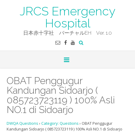
Skip
JRCS Emergency
to
content
Hospital
日本赤十字社 バーチャルEH Ver. 1.0
OBAT Penggugur
Kandungan Sidoarjo (
085723723119 ) 100% Asli
NO.1 di Sidoarjo
DWQA Questions
›
Category: Questions
›
OBAT Penggugur
Kandungan Sidoarjo ( 085723723119 ) 100% Asli NO.1 di Sidoarjo