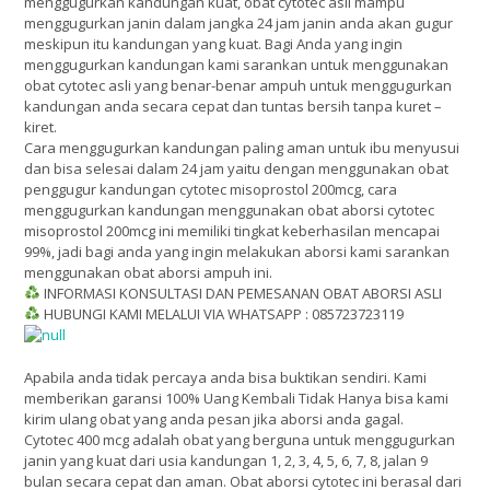
menggugurkan kandungan kuat, obat cytotec asli mampu
menggugurkan janin dalam jangka 24 jam janin anda akan gugur
meskipun itu kandungan yang kuat. Bagi Anda yang ingin
menggugurkan kandungan kami sarankan untuk menggunakan
obat cytotec asli yang benar-benar ampuh untuk menggugurkan
kandungan anda secara cepat dan tuntas bersih tanpa kuret –
kiret.
Cara menggugurkan kandungan paling aman untuk ibu menyusui
dan bisa selesai dalam 24 jam yaitu dengan menggunakan obat
penggugur kandungan cytotec misoprostol 200mcg, cara
menggugurkan kandungan menggunakan obat aborsi cytotec
misoprostol 200mcg ini memiliki tingkat keberhasilan mencapai
99%, jadi bagi anda yang ingin melakukan aborsi kami sarankan
menggunakan obat aborsi ampuh ini.
INFORMASI KONSULTASI DAN PEMESANAN OBAT ABORSI ASLI
HUBUNGI KAMI MELALUI VIA WHATSAPP : 085723723119
Apabila anda tidak percaya anda bisa buktikan sendiri. Kami
memberikan garansi 100% Uang Kembali Tidak Hanya bisa kami
kirim ulang obat yang anda pesan jika aborsi anda gagal.
Cytotec 400 mcg adalah obat yang berguna untuk menggugurkan
janin yang kuat dari usia kandungan 1, 2, 3, 4, 5, 6, 7, 8, jalan 9
bulan secara cepat dan aman. Obat aborsi cytotec ini berasal dari