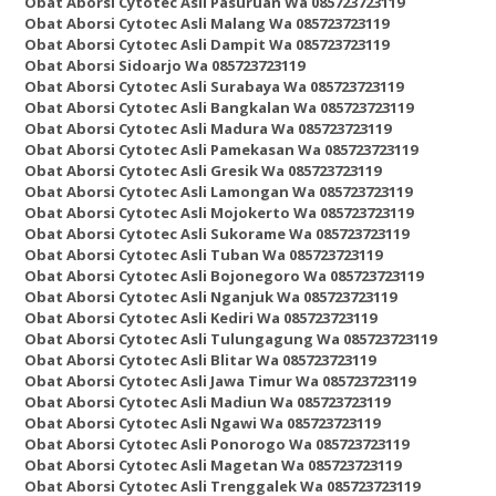
Obat Aborsi Cytotec Asli Pasuruan Wa 085723723119
Obat Aborsi Cytotec Asli Malang Wa 085723723119
Obat Aborsi Cytotec Asli Dampit Wa 085723723119
Obat Aborsi Sidoarjo Wa 085723723119
Obat Aborsi Cytotec Asli Surabaya Wa 085723723119
Obat Aborsi Cytotec Asli Bangkalan Wa 085723723119
Obat Aborsi Cytotec Asli Madura Wa 085723723119
Obat Aborsi Cytotec Asli Pamekasan Wa 085723723119
Obat Aborsi Cytotec Asli Gresik Wa 085723723119
Obat Aborsi Cytotec Asli Lamongan Wa 085723723119
Obat Aborsi Cytotec Asli Mojokerto Wa 085723723119
Obat Aborsi Cytotec Asli Sukorame Wa 085723723119
Obat Aborsi Cytotec Asli Tuban Wa 085723723119
Obat Aborsi Cytotec Asli Bojonegoro Wa 085723723119
Obat Aborsi Cytotec Asli Nganjuk Wa 085723723119
Obat Aborsi Cytotec Asli Kediri Wa 085723723119
Obat Aborsi Cytotec Asli Tulungagung Wa 085723723119
Obat Aborsi Cytotec Asli Blitar Wa 085723723119
Obat Aborsi Cytotec Asli Jawa Timur Wa 085723723119
Obat Aborsi Cytotec Asli Madiun Wa 085723723119
Obat Aborsi Cytotec Asli Ngawi Wa 085723723119
Obat Aborsi Cytotec Asli Ponorogo Wa 085723723119
Obat Aborsi Cytotec Asli Magetan Wa 085723723119
Obat Aborsi Cytotec Asli Trenggalek Wa 085723723119