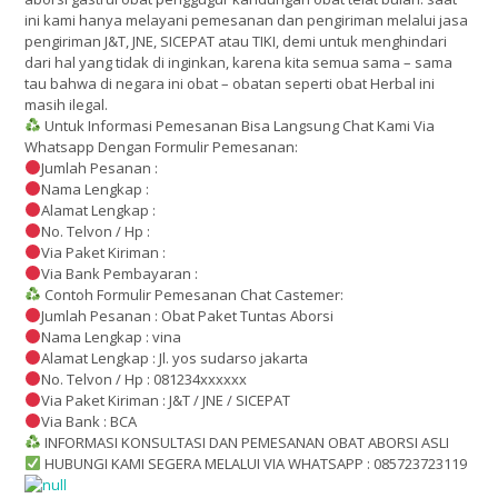
ini kami hanya melayani pemesanan dan pengiriman melalui jasa
pengiriman J&T, JNE, SICEPAT atau TIKI, demi untuk menghindari
dari hal yang tidak di inginkan, karena kita semua sama – sama
tau bahwa di negara ini obat – obatan seperti obat Herbal ini
masih ilegal.
Untuk Informasi Pemesanan Bisa Langsung Chat Kami Via
Whatsapp Dengan Formulir Pemesanan:
Jumlah Pesanan :
Nama Lengkap :
Alamat Lengkap :
No. Telvon / Hp :
Via Paket Kiriman :
Via Bank Pembayaran :
Contoh Formulir Pemesanan Chat Castemer:
Jumlah Pesanan : Obat Paket Tuntas Aborsi
Nama Lengkap : vina
Alamat Lengkap : Jl. yos sudarso jakarta
No. Telvon / Hp : 081234xxxxxx
Via Paket Kiriman : J&T / JNE / SICEPAT
Via Bank : BCA
INFORMASI KONSULTASI DAN PEMESANAN OBAT ABORSI ASLI
HUBUNGI KAMI SEGERA MELALUI VIA WHATSAPP : 085723723119