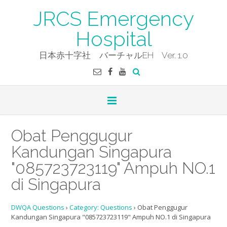
Skip
JRCS Emergency
to
content
Hospital
日本赤十字社 バーチャルEH Ver. 1.0
Obat Penggugur
Kandungan Singapura
"085723723119" Ampuh NO.1
di Singapura
DWQA Questions
›
Category: Questions
›
Obat Penggugur
Kandungan Singapura "085723723119" Ampuh NO.1 di Singapura