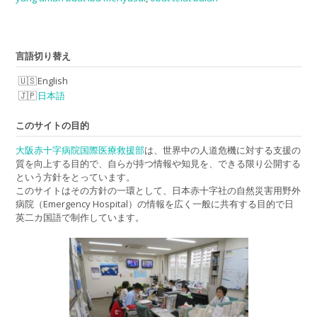
言語切り替え
English
日本語
このサイトの目的
大阪赤十字病院国際医療救援部
は、世界中の人道危機に対する支援の
質を向上する目的で、自らが持つ情報や知見を、できる限り公開する
という方針をとっています。
このサイトはその方針の一環として、日本赤十字社の自然災害用野外
病院（Emergency Hospital）の情報を広く一般に共有する目的で日
英二カ国語で制作しています。