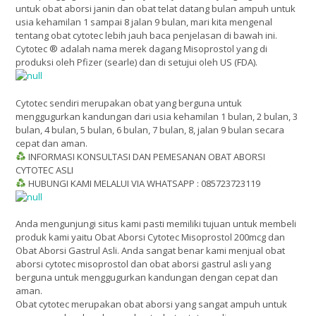
untuk obat aborsi janin dan obat telat datang bulan ampuh untuk
usia kehamilan 1 sampai 8 jalan 9 bulan, mari kita mengenal
tentang obat cytotec lebih jauh baca penjelasan di bawah ini.
Cytotec ® adalah nama merek dagang Misoprostol yang di
produksi oleh Pfizer (searle) dan di setujui oleh US (FDA).
Cytotec sendiri merupakan obat yang berguna untuk
menggugurkan kandungan dari usia kehamilan 1 bulan, 2 bulan, 3
bulan, 4 bulan, 5 bulan, 6 bulan, 7 bulan, 8, jalan 9 bulan secara
cepat dan aman.
INFORMASI KONSULTASI DAN PEMESANAN OBAT ABORSI
CYTOTEC ASLI
HUBUNGI KAMI MELALUI VIA WHATSAPP : 085723723119
Anda mengunjungi situs kami pasti memiliki tujuan untuk membeli
produk kami yaitu Obat Aborsi Cytotec Misoprostol 200mcg dan
Obat Aborsi Gastrul Asli. Anda sangat benar kami menjual obat
aborsi cytotec misoprostol dan obat aborsi gastrul asli yang
berguna untuk menggugurkan kandungan dengan cepat dan
aman.
Obat cytotec merupakan obat aborsi yang sangat ampuh untuk