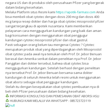
negara US dan di produksi oleh perusahaan Pfizer yang bergerak
dalam bidang kesehatan.
Melalui Platform situs Resmi kami
https://apotik-farmasi.com
Anda
bisa membeli obat cytotec dengan dosis 200 mcg dan dosis 400
mcg tanpa resep dokter dan harga obat cytotec misoprostol pfizer
sangat terjangkau di apotek nusantara. Kami memberikan
pelayanan cara menggugurkan kandungan yang baik dan aman
bagi konsumen dengan menggunakan obat penggugur
kandungan cytotec misoprostol pfizer dan obat gastrul.
Pasti sebagian orang belum tau mengenai Cytotec ? Cytotec
merupakan produk obat yang diperdagangkan oleh Misoprostol
obat cytotec pada awal nya temukan oleh Prof. Dr. Jebor Benuan
berasal dari Amerika serikat dalam penelitian nya Prof. Dr. Jebor
Panggilan dari dokter tersebut, bahwa obat cytotec bisa
menggugurkan kandungan. Setelah berhasil dengan penelitian
nya tersebut Prof. Dr. Jebor Benuan bersama-sama dokter
kandungan di seluruh Amerika telah resmi untuk menggunakan
obat aborsi sebagai obat penggugur kandungan.
Stelah itu dengan kesepakatan obat cytotec pembuatan nya di
beli oleh Pfizer perusahaan dalam bidang kesehatan.
INFORMASI KONSULTASI DAN PEMESANAN OBAT ABORSI ASLI
HUBUNGI KAMI MELALUI VIA WHATSAPP : 085723723119