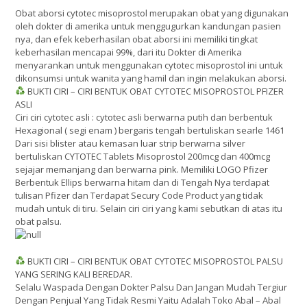
Obat aborsi cytotec misoprostol merupakan obat yang digunakan
oleh dokter di amerika untuk menggugurkan kandungan pasien
nya, dan efek keberhasilan obat aborsi ini memiliki tingkat
keberhasilan mencapai 99%, dari itu Dokter di Amerika
menyarankan untuk menggunakan cytotec misoprostol ini untuk
dikonsumsi untuk wanita yang hamil dan ingin melakukan aborsi.
BUKTI CIRI – CIRI BENTUK OBAT CYTOTEC MISOPROSTOL PFIZER
ASLI
Ciri ciri cytotec asli : cytotec asli berwarna putih dan berbentuk
Hexagional ( segi enam ) bergaris tengah bertuliskan searle 1461
Dari sisi blister atau kemasan luar strip berwarna silver
bertuliskan CYTOTEC Tablets Misoprostol 200mcg dan 400mcg
sejajar memanjang dan berwarna pink. Memiliki LOGO Pfizer
Berbentuk Ellips berwarna hitam dan di Tengah Nya terdapat
tulisan Pfizer dan Terdapat Secury Code Product yang tidak
mudah untuk di tiru. Selain ciri ciri yang kami sebutkan di atas itu
obat palsu.
BUKTI CIRI – CIRI BENTUK OBAT CYTOTEC MISOPROSTOL PALSU
YANG SERING KALI BEREDAR.
Selalu Waspada Dengan Dokter Palsu Dan Jangan Mudah Tergiur
Dengan Penjual Yang Tidak Resmi Yaitu Adalah Toko Abal – Abal