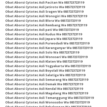
Obat Aborsi Cytotec Asli Pacitan Wa 085723723119
Obat Aborsi Cytotec Asli Jatiroto Wa 085723723119
Obat Aborsi Cytotec Asli Sragen Wa 085723723119
Obat Aborsi Cytotec Asli Wonogiri Wa 085723723119
Obat Aborsi Cytotec Asli Blora Wa 085723723119
Obat Aborsi Cytotec Asli Rembang Wa 085723723119
Obat Aborsi Cytotec Asli pati Wa 085723723119
Obat Aborsi Cytotec Asli Kudus Wa 085723723119
Obat Aborsi Cytotec Asli Jepara Wa 085723723119
Obat Aborsi Cytotec Asli Purwodadi Wa 085723723119
Obat Aborsi Cytotec Asli Karanganyar Wa 085723723119
Obat Aborsi Cytotec Asli Solo Wa 085723723119
Obat Aborsi Cytotec Asli Wonosari Wa 085723723119
Obat Aborsi Cytotec Asli Klaten Wa 085723723119
Obat Aborsi Cytotec Asli Yogyakarta Wa 085723723119
Obat Aborsi Cytotec Asli Boyolali Wa 085723723119
Obat Aborsi Cytotec Asli Salatiga Wa 085723723119
Obat Aborsi Cytotec Asli Semarang Wa 085723723119
Obat Aborsi Cytotec Asli Demak Wa 085723723119
Obat Aborsi Cytotec Asli Kendal Wa 085723723119
Obat Aborsi Cytotec Asli Magelang Wa 085723723119
Obat Aborsi Cytotec Asli Temanggung Wa 085723723119
Obat Aborsi Cytotec Asli Wonosobo Wa 085723723119
Obat Aborsi Cytotec Asli Pekalongan Wa 085723723119