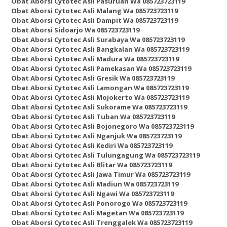
Obat Aborsi Cytotec Asli Pasuruan Wa 085723723119
Obat Aborsi Cytotec Asli Malang Wa 085723723119
Obat Aborsi Cytotec Asli Dampit Wa 085723723119
Obat Aborsi Sidoarjo Wa 085723723119
Obat Aborsi Cytotec Asli Surabaya Wa 085723723119
Obat Aborsi Cytotec Asli Bangkalan Wa 085723723119
Obat Aborsi Cytotec Asli Madura Wa 085723723119
Obat Aborsi Cytotec Asli Pamekasan Wa 085723723119
Obat Aborsi Cytotec Asli Gresik Wa 085723723119
Obat Aborsi Cytotec Asli Lamongan Wa 085723723119
Obat Aborsi Cytotec Asli Mojokerto Wa 085723723119
Obat Aborsi Cytotec Asli Sukorame Wa 085723723119
Obat Aborsi Cytotec Asli Tuban Wa 085723723119
Obat Aborsi Cytotec Asli Bojonegoro Wa 085723723119
Obat Aborsi Cytotec Asli Nganjuk Wa 085723723119
Obat Aborsi Cytotec Asli Kediri Wa 085723723119
Obat Aborsi Cytotec Asli Tulungagung Wa 085723723119
Obat Aborsi Cytotec Asli Blitar Wa 085723723119
Obat Aborsi Cytotec Asli Jawa Timur Wa 085723723119
Obat Aborsi Cytotec Asli Madiun Wa 085723723119
Obat Aborsi Cytotec Asli Ngawi Wa 085723723119
Obat Aborsi Cytotec Asli Ponorogo Wa 085723723119
Obat Aborsi Cytotec Asli Magetan Wa 085723723119
Obat Aborsi Cytotec Asli Trenggalek Wa 085723723119