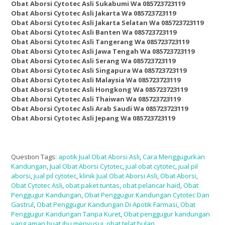
Obat Aborsi Cytotec Asli Sukabumi Wa 085723723119
Obat Aborsi Cytotec Asli Jakarta Wa 085723723119
Obat Aborsi Cytotec Asli Jakarta Selatan Wa 085723723119
Obat Aborsi Cytotec Asli Banten Wa 085723723119
Obat Aborsi Cytotec Asli Tangerang Wa 085723723119
Obat Aborsi Cytotec Asli Jawa Tengah Wa 085723723119
Obat Aborsi Cytotec Asli Serang Wa 085723723119
Obat Aborsi Cytotec Asli Singapura Wa 085723723119
Obat Aborsi Cytotec Asli Malaysia Wa 085723723119
Obat Aborsi Cytotec Asli Hongkong Wa 085723723119
Obat Aborsi Cytotec Asli Thaiwan Wa 085723723119
Obat Aborsi Cytotec Asli Arab Saudi Wa 085723723119
Obat Aborsi Cytotec Asli Jepang Wa 085723723119
Question Tags:
apotik Jual Obat Aborsi Asli
,
Cara Menggugurkan
Kandungan
,
Jual Obat Aborsi Cytotec
,
jual obat cytotec
,
jual pil
aborsi
,
jual pil cytotec
,
klinik Jual Obat Aborsi Asli
,
Obat Aborsi
,
Obat Cytotec Asli
,
obat paket tuntas
,
obat pelancar haid
,
Obat
Penggugur Kandungan
,
Obat Penggugur Kandungan Cytotec Dan
Gastrul
,
Obat Penggugur Kandungan Di Apotik Farmasi
,
Obat
Penggugur Kandungan Tanpa Kuret
,
Obat penggugur kandungan
yang aman buat ibu menyusui
,
obat telat bulan