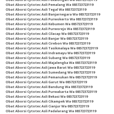
Obat Aborsi Cytotec Asli Pemalang Wa 085723723119
Obat Aborsi Cytotec Asli Tegal Wa 085723723119
Obat Aborsi Cytotec Asli Banjarnegara Wa 085723723119
Obat Aborsi Cytotec Asli Purwokerto Wa 085723723119
Obat Aborsi Cytotec Asli Kebumen Wa 085723723119
Obat Aborsi Cytotec Asli Purworejo Wa 085723723119
Obat Aborsi Cytotec Asli Cilacap Wa 085723723119
Obat Aborsi Cytotec Asli Banjar Wa 085723723119
Obat Aborsi Cytotec Asli Cirebon Wa 085723723119
Obat Aborsi Cytotec Asli Tasikmalaya Wa 085723723119
Obat Aborsi Cytotec Asli Indramayu Wa 085723723119
Obat Aborsi Cytotec Asli Subang Wa 085723723119
Obat Aborsi Cytotec Asli Majalengka Wa 085723723119
Obat Aborsi Cytotec Asli Jawa Barat Wa 085723723119
Obat Aborsi Cytotec Asli Sumedang Wa 085723723119
Obat Aborsi Cytotec Asli Pemanukan Wa 085723723119
Obat Aborsi Cytotec Asli Garut Wa 085723723119
Obat Aborsi Cytotec Asli Bandung Wa 085723723119
Obat Aborsi Cytotec Asli Purwakarta Wa 085723723119
Obat Aborsi Cytotec Asli Bekasi Wa 085723723119
Obat Aborsi Cytotec Asli Cikampek Wa 085723723119
Obat Aborsi Cytotec Asli Cianjur Wa 085723723119
Obat Aborsi Cytotec Asli Padalarang Wa 085723723119