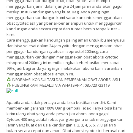
menggugurkan kandungan kuat, obat cytotec asli mampu
menggugurkan janin dalam jangka 24 jam janin anda akan gugur
meskipun itu kandungan yang kuat. Bagi Anda yang ingin
menggugurkan kandungan kami sarankan untuk menggunakan
obat cytotec asli yang benar-benar ampuh untuk menggugurkan
kandungan anda secara cepat dan tuntas bersih tanpa kuret –
kiret.
Cara menggugurkan kandungan paling aman untuk ibu menyusui
dan bisa selesai dalam 24 jam yaitu dengan menggunakan obat
penggugur kandungan cytotec misoprostol 200mcg, cara
menggugurkan kandungan menggunakan obat aborsi cytotec
misoprostol 200mcg ini memiliki tingkat keberhasilan mencapai
99%, jadi bagi anda yang ingin melakukan aborsi kami sarankan
menggunakan obat aborsi ampuh ini.
INFORMASI KONSULTASI DAN PEMESANAN OBAT ABORSI ASLI
HUBUNGI KAMI MELALUI VIA WHATSAPP : 085723723119
Apabila anda tidak percaya anda bisa buktikan sendiri. Kami
memberikan garansi 100% Uang Kembali Tidak Hanya bisa kami
kirim ulang obat yang anda pesan jika aborsi anda gagal.
Cytotec 400 mcg adalah obat yang berguna untuk menggugurkan
janin yang kuat dari usia kandungan 1, 2, 3, 4, 5, 6, 7, 8, jalan 9
bulan secara cepat dan aman. Obat aborsi cytotec ini berasal dari