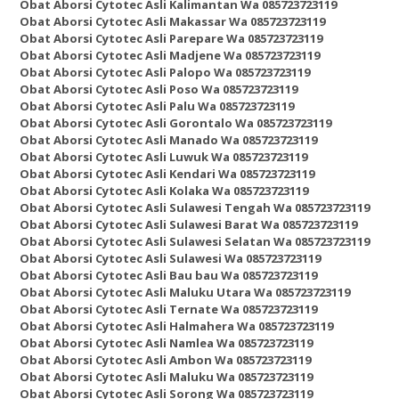
Obat Aborsi Cytotec Asli Kalimantan Wa 085723723119
Obat Aborsi Cytotec Asli Makassar Wa 085723723119
Obat Aborsi Cytotec Asli Parepare Wa 085723723119
Obat Aborsi Cytotec Asli Madjene Wa 085723723119
Obat Aborsi Cytotec Asli Palopo Wa 085723723119
Obat Aborsi Cytotec Asli Poso Wa 085723723119
Obat Aborsi Cytotec Asli Palu Wa 085723723119
Obat Aborsi Cytotec Asli Gorontalo Wa 085723723119
Obat Aborsi Cytotec Asli Manado Wa 085723723119
Obat Aborsi Cytotec Asli Luwuk Wa 085723723119
Obat Aborsi Cytotec Asli Kendari Wa 085723723119
Obat Aborsi Cytotec Asli Kolaka Wa 085723723119
Obat Aborsi Cytotec Asli Sulawesi Tengah Wa 085723723119
Obat Aborsi Cytotec Asli Sulawesi Barat Wa 085723723119
Obat Aborsi Cytotec Asli Sulawesi Selatan Wa 085723723119
Obat Aborsi Cytotec Asli Sulawesi Wa 085723723119
Obat Aborsi Cytotec Asli Bau bau Wa 085723723119
Obat Aborsi Cytotec Asli Maluku Utara Wa 085723723119
Obat Aborsi Cytotec Asli Ternate Wa 085723723119
Obat Aborsi Cytotec Asli Halmahera Wa 085723723119
Obat Aborsi Cytotec Asli Namlea Wa 085723723119
Obat Aborsi Cytotec Asli Ambon Wa 085723723119
Obat Aborsi Cytotec Asli Maluku Wa 085723723119
Obat Aborsi Cytotec Asli Sorong Wa 085723723119