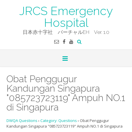
Skip
JRCS Emergency
to
content
Hospital
日本赤十字社 バーチャルEH Ver. 1.0
Obat Penggugur
Kandungan Singapura
"085723723119" Ampuh NO.1
di Singapura
DWQA Questions
›
Category: Questions
›
Obat Penggugur
Kandungan Singapura "085723723119" Ampuh NO.1 di Singapura