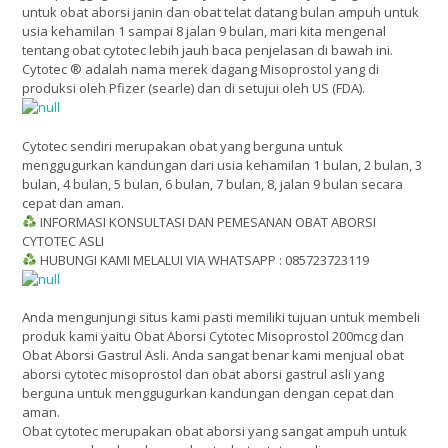
untuk obat aborsi janin dan obat telat datang bulan ampuh untuk
usia kehamilan 1 sampai 8 jalan 9 bulan, mari kita mengenal
tentang obat cytotec lebih jauh baca penjelasan di bawah ini.
Cytotec ® adalah nama merek dagang Misoprostol yang di
produksi oleh Pfizer (searle) dan di setujui oleh US (FDA).
Cytotec sendiri merupakan obat yang berguna untuk
menggugurkan kandungan dari usia kehamilan 1 bulan, 2 bulan, 3
bulan, 4 bulan, 5 bulan, 6 bulan, 7 bulan, 8, jalan 9 bulan secara
cepat dan aman.
INFORMASI KONSULTASI DAN PEMESANAN OBAT ABORSI
CYTOTEC ASLI
HUBUNGI KAMI MELALUI VIA WHATSAPP : 085723723119
Anda mengunjungi situs kami pasti memiliki tujuan untuk membeli
produk kami yaitu Obat Aborsi Cytotec Misoprostol 200mcg dan
Obat Aborsi Gastrul Asli. Anda sangat benar kami menjual obat
aborsi cytotec misoprostol dan obat aborsi gastrul asli yang
berguna untuk menggugurkan kandungan dengan cepat dan
aman.
Obat cytotec merupakan obat aborsi yang sangat ampuh untuk