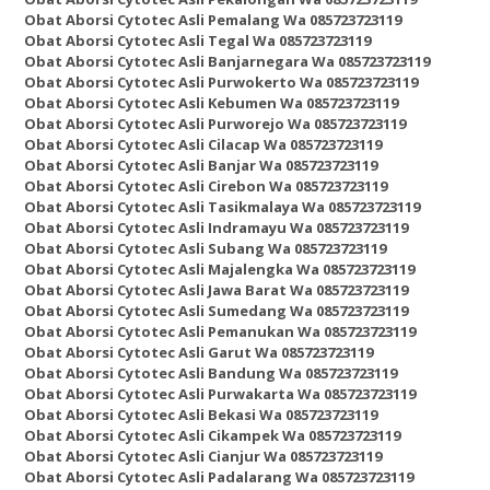
Obat Aborsi Cytotec Asli Pemalang Wa 085723723119
Obat Aborsi Cytotec Asli Tegal Wa 085723723119
Obat Aborsi Cytotec Asli Banjarnegara Wa 085723723119
Obat Aborsi Cytotec Asli Purwokerto Wa 085723723119
Obat Aborsi Cytotec Asli Kebumen Wa 085723723119
Obat Aborsi Cytotec Asli Purworejo Wa 085723723119
Obat Aborsi Cytotec Asli Cilacap Wa 085723723119
Obat Aborsi Cytotec Asli Banjar Wa 085723723119
Obat Aborsi Cytotec Asli Cirebon Wa 085723723119
Obat Aborsi Cytotec Asli Tasikmalaya Wa 085723723119
Obat Aborsi Cytotec Asli Indramayu Wa 085723723119
Obat Aborsi Cytotec Asli Subang Wa 085723723119
Obat Aborsi Cytotec Asli Majalengka Wa 085723723119
Obat Aborsi Cytotec Asli Jawa Barat Wa 085723723119
Obat Aborsi Cytotec Asli Sumedang Wa 085723723119
Obat Aborsi Cytotec Asli Pemanukan Wa 085723723119
Obat Aborsi Cytotec Asli Garut Wa 085723723119
Obat Aborsi Cytotec Asli Bandung Wa 085723723119
Obat Aborsi Cytotec Asli Purwakarta Wa 085723723119
Obat Aborsi Cytotec Asli Bekasi Wa 085723723119
Obat Aborsi Cytotec Asli Cikampek Wa 085723723119
Obat Aborsi Cytotec Asli Cianjur Wa 085723723119
Obat Aborsi Cytotec Asli Padalarang Wa 085723723119