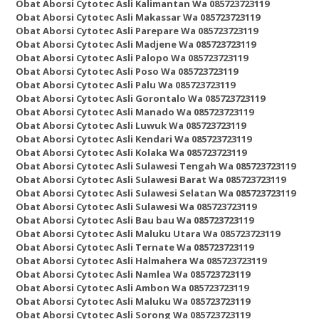
Obat Aborsi Cytotec Asli Kalimantan Wa 085723723119
Obat Aborsi Cytotec Asli Makassar Wa 085723723119
Obat Aborsi Cytotec Asli Parepare Wa 085723723119
Obat Aborsi Cytotec Asli Madjene Wa 085723723119
Obat Aborsi Cytotec Asli Palopo Wa 085723723119
Obat Aborsi Cytotec Asli Poso Wa 085723723119
Obat Aborsi Cytotec Asli Palu Wa 085723723119
Obat Aborsi Cytotec Asli Gorontalo Wa 085723723119
Obat Aborsi Cytotec Asli Manado Wa 085723723119
Obat Aborsi Cytotec Asli Luwuk Wa 085723723119
Obat Aborsi Cytotec Asli Kendari Wa 085723723119
Obat Aborsi Cytotec Asli Kolaka Wa 085723723119
Obat Aborsi Cytotec Asli Sulawesi Tengah Wa 085723723119
Obat Aborsi Cytotec Asli Sulawesi Barat Wa 085723723119
Obat Aborsi Cytotec Asli Sulawesi Selatan Wa 085723723119
Obat Aborsi Cytotec Asli Sulawesi Wa 085723723119
Obat Aborsi Cytotec Asli Bau bau Wa 085723723119
Obat Aborsi Cytotec Asli Maluku Utara Wa 085723723119
Obat Aborsi Cytotec Asli Ternate Wa 085723723119
Obat Aborsi Cytotec Asli Halmahera Wa 085723723119
Obat Aborsi Cytotec Asli Namlea Wa 085723723119
Obat Aborsi Cytotec Asli Ambon Wa 085723723119
Obat Aborsi Cytotec Asli Maluku Wa 085723723119
Obat Aborsi Cytotec Asli Sorong Wa 085723723119