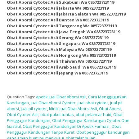
Obat Aborsi Cytotec Asli Sukabumi Wa 085723723119
Obat Aborsi Cytotec Asli Jakarta Wa 085723723119
Obat Aborsi Cytotec Asli Jakarta Selatan Wa 085723723119
Obat Aborsi Cytotec Asli Banten Wa 085723723119
Obat Aborsi Cytotec Asli Tangerang Wa 085723723119
Obat Aborsi Cytotec Asli Jawa Tengah Wa 085723723119
Obat Aborsi Cytotec Asli Serang Wa 085723723119
Obat Aborsi Cytotec Asli Singapura Wa 085723723119
Obat Aborsi Cytotec Asli Malaysia Wa 085723723119
Obat Aborsi Cytotec Asli Hongkong Wa 085723723119
Obat Aborsi Cytotec Asli Thaiwan Wa 085723723119
Obat Aborsi Cytotec Asli Arab Saudi Wa 085723723119
Obat Aborsi Cytotec Asli Jepang Wa 085723723119
Question Tags:
apotik Jual Obat Aborsi Asli
,
Cara Menggugurkan
Kandungan
,
Jual Obat Aborsi Cytotec
,
jual obat cytotec
,
jual pil
aborsi
,
jual pil cytotec
,
klinik Jual Obat Aborsi Asli
,
Obat Aborsi
,
Obat Cytotec Asli
,
obat paket tuntas
,
obat pelancar haid
,
Obat
Penggugur Kandungan
,
Obat Penggugur Kandungan Cytotec Dan
Gastrul
,
Obat Penggugur Kandungan Di Apotik Farmasi
,
Obat
Penggugur Kandungan Tanpa Kuret
,
Obat penggugur kandungan
yang aman buat ibu menyusui
,
obat telat bulan