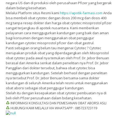
negara US dan di produksi oleh perusahaan Pfizer yang bergerak
dalam bidang kesehatan.
Melalui Platform situs Resmi kami
https://apotik-farmasi.com
Anda
bisa membeli obat cytotec dengan dosis 200 mcg dan dosis 400
mcg tanpa resep dokter dan harga obat cytotec misoprostol pfizer
sangat terjangkau di apotek nusantara. Kami memberikan
pelayanan cara menggugurkan kandungan yang baik dan aman
bagi konsumen dengan menggunakan obat penggugur
kandungan cytotec misoprostol pfizer dan obat gastrul.
Pasti sebagian orang belum tau mengenai Cytotec ? Cytotec
merupakan produk obat yang diperdagangkan oleh Misoprostol
obat cytotec pada awal nya temukan oleh Prof. Dr. Jebor Benuan
berasal dari Amerika serikat dalam penelitian nya Prof. Dr. Jebor
Panggilan dari dokter tersebut, bahwa obat cytotec bisa
menggugurkan kandungan. Setelah berhasil dengan penelitian
nya tersebut Prof. Dr. Jebor Benuan bersama-sama dokter
kandungan di seluruh Amerika telah resmi untuk menggunakan
obat aborsi sebagai obat penggugur kandungan.
Stelah itu dengan kesepakatan obat cytotec pembuatan nya di
beli oleh Pfizer perusahaan dalam bidang kesehatan.
INFORMASI KONSULTASI DAN PEMESANAN OBAT ABORSI ASLI
HUBUNGI KAMI MELALUI VIA WHATSAPP : 085723723119