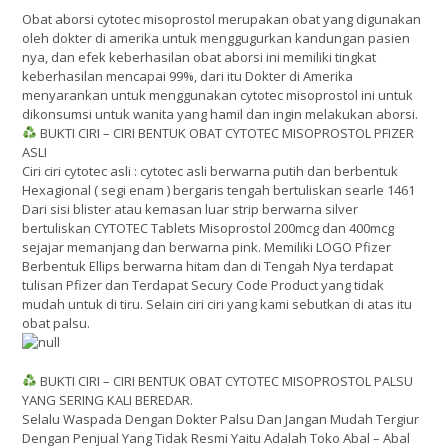
Obat aborsi cytotec misoprostol merupakan obat yang digunakan
oleh dokter di amerika untuk menggugurkan kandungan pasien
nya, dan efek keberhasilan obat aborsi ini memiliki tingkat
keberhasilan mencapai 99%, dari itu Dokter di Amerika
menyarankan untuk menggunakan cytotec misoprostol ini untuk
dikonsumsi untuk wanita yang hamil dan ingin melakukan aborsi.
BUKTI CIRI – CIRI BENTUK OBAT CYTOTEC MISOPROSTOL PFIZER
ASLI
Ciri ciri cytotec asli : cytotec asli berwarna putih dan berbentuk
Hexagional ( segi enam ) bergaris tengah bertuliskan searle 1461
Dari sisi blister atau kemasan luar strip berwarna silver
bertuliskan CYTOTEC Tablets Misoprostol 200mcg dan 400mcg
sejajar memanjang dan berwarna pink. Memiliki LOGO Pfizer
Berbentuk Ellips berwarna hitam dan di Tengah Nya terdapat
tulisan Pfizer dan Terdapat Secury Code Product yang tidak
mudah untuk di tiru. Selain ciri ciri yang kami sebutkan di atas itu
obat palsu.
BUKTI CIRI – CIRI BENTUK OBAT CYTOTEC MISOPROSTOL PALSU
YANG SERING KALI BEREDAR.
Selalu Waspada Dengan Dokter Palsu Dan Jangan Mudah Tergiur
Dengan Penjual Yang Tidak Resmi Yaitu Adalah Toko Abal – Abal