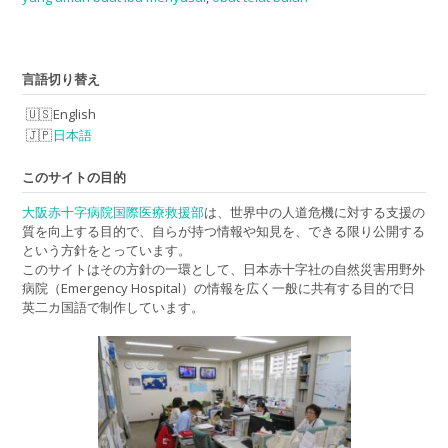
言語切り替え
English
日本語
このサイトの目的
大阪赤十字病院国際医療救援部
は、世界中の人道危機に対する支援の
質を向上する目的で、自らが持つ情報や知見を、できる限り公開する
という方針をとっています。
このサイトはその方針の一環として、日本赤十字社の自然災害用野外
病院（Emergency Hospital）の情報を広く一般に共有する目的で日
英二カ国語で制作しています。