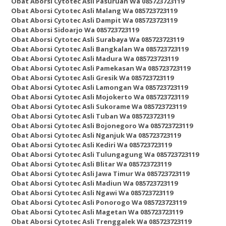
Obat Aborsi Cytotec Asli Pasuruan Wa 085723723119
Obat Aborsi Cytotec Asli Malang Wa 085723723119
Obat Aborsi Cytotec Asli Dampit Wa 085723723119
Obat Aborsi Sidoarjo Wa 085723723119
Obat Aborsi Cytotec Asli Surabaya Wa 085723723119
Obat Aborsi Cytotec Asli Bangkalan Wa 085723723119
Obat Aborsi Cytotec Asli Madura Wa 085723723119
Obat Aborsi Cytotec Asli Pamekasan Wa 085723723119
Obat Aborsi Cytotec Asli Gresik Wa 085723723119
Obat Aborsi Cytotec Asli Lamongan Wa 085723723119
Obat Aborsi Cytotec Asli Mojokerto Wa 085723723119
Obat Aborsi Cytotec Asli Sukorame Wa 085723723119
Obat Aborsi Cytotec Asli Tuban Wa 085723723119
Obat Aborsi Cytotec Asli Bojonegoro Wa 085723723119
Obat Aborsi Cytotec Asli Nganjuk Wa 085723723119
Obat Aborsi Cytotec Asli Kediri Wa 085723723119
Obat Aborsi Cytotec Asli Tulungagung Wa 085723723119
Obat Aborsi Cytotec Asli Blitar Wa 085723723119
Obat Aborsi Cytotec Asli Jawa Timur Wa 085723723119
Obat Aborsi Cytotec Asli Madiun Wa 085723723119
Obat Aborsi Cytotec Asli Ngawi Wa 085723723119
Obat Aborsi Cytotec Asli Ponorogo Wa 085723723119
Obat Aborsi Cytotec Asli Magetan Wa 085723723119
Obat Aborsi Cytotec Asli Trenggalek Wa 085723723119