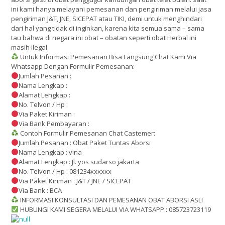
ini kami hanya melayani pemesanan dan pengiriman melalui jasa
pengiriman J&T, JNE, SICEPAT atau TIKI, demi untuk menghindari
dari hal yang tidak di inginkan, karena kita semua sama – sama
tau bahwa di negara ini obat – obatan seperti obat Herbal ini
masih ilegal.
Untuk Informasi Pemesanan Bisa Langsung Chat Kami Via
Whatsapp Dengan Formulir Pemesanan:
Jumlah Pesanan :
Nama Lengkap :
Alamat Lengkap :
No. Telvon / Hp :
Via Paket Kiriman :
Via Bank Pembayaran :
Contoh Formulir Pemesanan Chat Castemer:
Jumlah Pesanan : Obat Paket Tuntas Aborsi
Nama Lengkap : vina
Alamat Lengkap : Jl. yos sudarso jakarta
No. Telvon / Hp : 081234xxxxxx
Via Paket Kiriman : J&T / JNE / SICEPAT
Via Bank : BCA
INFORMASI KONSULTASI DAN PEMESANAN OBAT ABORSI ASLI
HUBUNGI KAMI SEGERA MELALUI VIA WHATSAPP : 085723723119