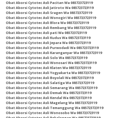
Obat Aborsi Cytotec Asli Pacitan Wa 085723723119
Obat Aborsi Cytotec Asli Jatiroto Wa 085723723119
Obat Aborsi Cytotec Asli Sragen Wa 085723723119
Obat Aborsi Cytotec Asli Wonogiri Wa 085723723119
Obat Aborsi Cytotec Asli Blora Wa 085723723119
Obat Aborsi Cytotec Asli Rembang Wa 085723723119
Obat Aborsi Cytotec Asli pati Wa 085723723119
Obat Aborsi Cytotec Asli Kudus Wa 085723723119
Obat Aborsi Cytotec Asli Jepara Wa 085723723119
Obat Aborsi Cytotec Asli Purwodadi Wa 085723723119
Obat Aborsi Cytotec Asli Karanganyar Wa 085723723119
Obat Aborsi Cytotec Asli Solo Wa 085723723119
Obat Aborsi Cytotec Asli Wonosari Wa 085723723119
Obat Aborsi Cytotec Asli Klaten Wa 085723723119
Obat Aborsi Cytotec Asli Yogyakarta Wa 085723723119
Obat Aborsi Cytotec Asli Boyolali Wa 085723723119
Obat Aborsi Cytotec Asli Salatiga Wa 085723723119
Obat Aborsi Cytotec Asli Semarang Wa 085723723119
Obat Aborsi Cytotec Asli Demak Wa 085723723119
Obat Aborsi Cytotec Asli Kendal Wa 085723723119
Obat Aborsi Cytotec Asli Magelang Wa 085723723119
Obat Aborsi Cytotec Asli Temanggung Wa 085723723119
Obat Aborsi Cytotec Asli Wonosobo Wa 085723723119
Obat Aborsi Cytotec Asli Pekalongan Wa 085723723119