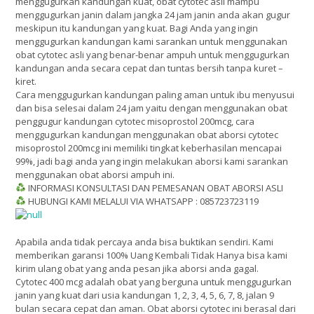
menggugurkan kandungan kuat, obat cytotec asli mampu
menggugurkan janin dalam jangka 24 jam janin anda akan gugur
meskipun itu kandungan yang kuat. Bagi Anda yang ingin
menggugurkan kandungan kami sarankan untuk menggunakan
obat cytotec asli yang benar-benar ampuh untuk menggugurkan
kandungan anda secara cepat dan tuntas bersih tanpa kuret –
kiret.
Cara menggugurkan kandungan paling aman untuk ibu menyusui
dan bisa selesai dalam 24 jam yaitu dengan menggunakan obat
penggugur kandungan cytotec misoprostol 200mcg, cara
menggugurkan kandungan menggunakan obat aborsi cytotec
misoprostol 200mcg ini memiliki tingkat keberhasilan mencapai
99%, jadi bagi anda yang ingin melakukan aborsi kami sarankan
menggunakan obat aborsi ampuh ini.
INFORMASI KONSULTASI DAN PEMESANAN OBAT ABORSI ASLI
HUBUNGI KAMI MELALUI VIA WHATSAPP : 085723723119
Apabila anda tidak percaya anda bisa buktikan sendiri. Kami
memberikan garansi 100% Uang Kembali Tidak Hanya bisa kami
kirim ulang obat yang anda pesan jika aborsi anda gagal.
Cytotec 400 mcg adalah obat yang berguna untuk menggugurkan
janin yang kuat dari usia kandungan 1, 2, 3, 4, 5, 6, 7, 8, jalan 9
bulan secara cepat dan aman. Obat aborsi cytotec ini berasal dari