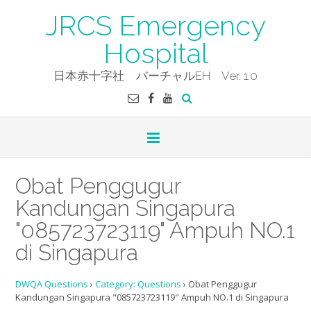
Skip
JRCS Emergency
to
content
Hospital
日本赤十字社 バーチャルEH Ver. 1.0
Obat Penggugur
Kandungan Singapura
"085723723119" Ampuh NO.1
di Singapura
DWQA Questions
›
Category: Questions
›
Obat Penggugur
Kandungan Singapura "085723723119" Ampuh NO.1 di Singapura