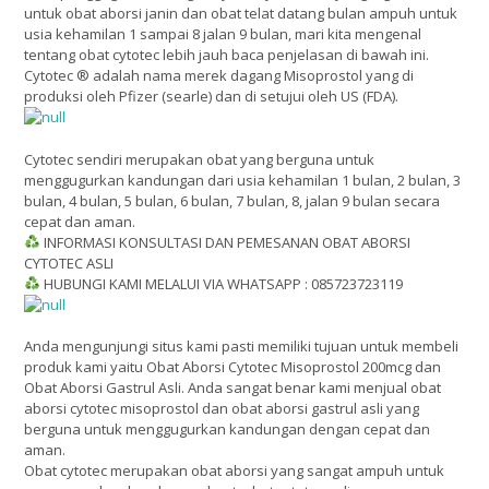
untuk obat aborsi janin dan obat telat datang bulan ampuh untuk
usia kehamilan 1 sampai 8 jalan 9 bulan, mari kita mengenal
tentang obat cytotec lebih jauh baca penjelasan di bawah ini.
Cytotec ® adalah nama merek dagang Misoprostol yang di
produksi oleh Pfizer (searle) dan di setujui oleh US (FDA).
Cytotec sendiri merupakan obat yang berguna untuk
menggugurkan kandungan dari usia kehamilan 1 bulan, 2 bulan, 3
bulan, 4 bulan, 5 bulan, 6 bulan, 7 bulan, 8, jalan 9 bulan secara
cepat dan aman.
INFORMASI KONSULTASI DAN PEMESANAN OBAT ABORSI
CYTOTEC ASLI
HUBUNGI KAMI MELALUI VIA WHATSAPP : 085723723119
Anda mengunjungi situs kami pasti memiliki tujuan untuk membeli
produk kami yaitu Obat Aborsi Cytotec Misoprostol 200mcg dan
Obat Aborsi Gastrul Asli. Anda sangat benar kami menjual obat
aborsi cytotec misoprostol dan obat aborsi gastrul asli yang
berguna untuk menggugurkan kandungan dengan cepat dan
aman.
Obat cytotec merupakan obat aborsi yang sangat ampuh untuk