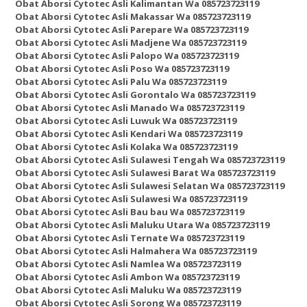
Obat Aborsi Cytotec Asli Kalimantan Wa 085723723119
Obat Aborsi Cytotec Asli Makassar Wa 085723723119
Obat Aborsi Cytotec Asli Parepare Wa 085723723119
Obat Aborsi Cytotec Asli Madjene Wa 085723723119
Obat Aborsi Cytotec Asli Palopo Wa 085723723119
Obat Aborsi Cytotec Asli Poso Wa 085723723119
Obat Aborsi Cytotec Asli Palu Wa 085723723119
Obat Aborsi Cytotec Asli Gorontalo Wa 085723723119
Obat Aborsi Cytotec Asli Manado Wa 085723723119
Obat Aborsi Cytotec Asli Luwuk Wa 085723723119
Obat Aborsi Cytotec Asli Kendari Wa 085723723119
Obat Aborsi Cytotec Asli Kolaka Wa 085723723119
Obat Aborsi Cytotec Asli Sulawesi Tengah Wa 085723723119
Obat Aborsi Cytotec Asli Sulawesi Barat Wa 085723723119
Obat Aborsi Cytotec Asli Sulawesi Selatan Wa 085723723119
Obat Aborsi Cytotec Asli Sulawesi Wa 085723723119
Obat Aborsi Cytotec Asli Bau bau Wa 085723723119
Obat Aborsi Cytotec Asli Maluku Utara Wa 085723723119
Obat Aborsi Cytotec Asli Ternate Wa 085723723119
Obat Aborsi Cytotec Asli Halmahera Wa 085723723119
Obat Aborsi Cytotec Asli Namlea Wa 085723723119
Obat Aborsi Cytotec Asli Ambon Wa 085723723119
Obat Aborsi Cytotec Asli Maluku Wa 085723723119
Obat Aborsi Cytotec Asli Sorong Wa 085723723119