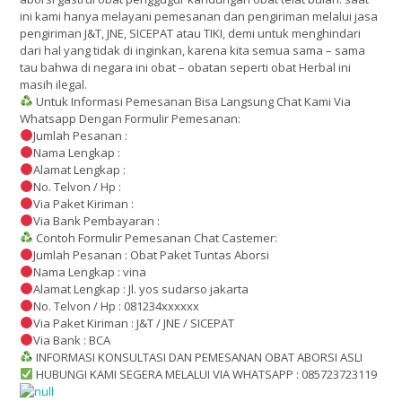
ini kami hanya melayani pemesanan dan pengiriman melalui jasa
pengiriman J&T, JNE, SICEPAT atau TIKI, demi untuk menghindari
dari hal yang tidak di inginkan, karena kita semua sama – sama
tau bahwa di negara ini obat – obatan seperti obat Herbal ini
masih ilegal.
Untuk Informasi Pemesanan Bisa Langsung Chat Kami Via
Whatsapp Dengan Formulir Pemesanan:
Jumlah Pesanan :
Nama Lengkap :
Alamat Lengkap :
No. Telvon / Hp :
Via Paket Kiriman :
Via Bank Pembayaran :
Contoh Formulir Pemesanan Chat Castemer:
Jumlah Pesanan : Obat Paket Tuntas Aborsi
Nama Lengkap : vina
Alamat Lengkap : Jl. yos sudarso jakarta
No. Telvon / Hp : 081234xxxxxx
Via Paket Kiriman : J&T / JNE / SICEPAT
Via Bank : BCA
INFORMASI KONSULTASI DAN PEMESANAN OBAT ABORSI ASLI
HUBUNGI KAMI SEGERA MELALUI VIA WHATSAPP : 085723723119