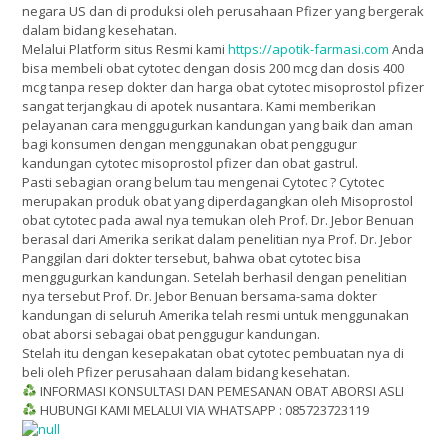
negara US dan di produksi oleh perusahaan Pfizer yang bergerak
dalam bidang kesehatan.
Melalui Platform situs Resmi kami
https://apotik-farmasi.com
Anda
bisa membeli obat cytotec dengan dosis 200 mcg dan dosis 400
mcg tanpa resep dokter dan harga obat cytotec misoprostol pfizer
sangat terjangkau di apotek nusantara. Kami memberikan
pelayanan cara menggugurkan kandungan yang baik dan aman
bagi konsumen dengan menggunakan obat penggugur
kandungan cytotec misoprostol pfizer dan obat gastrul.
Pasti sebagian orang belum tau mengenai Cytotec ? Cytotec
merupakan produk obat yang diperdagangkan oleh Misoprostol
obat cytotec pada awal nya temukan oleh Prof. Dr. Jebor Benuan
berasal dari Amerika serikat dalam penelitian nya Prof. Dr. Jebor
Panggilan dari dokter tersebut, bahwa obat cytotec bisa
menggugurkan kandungan. Setelah berhasil dengan penelitian
nya tersebut Prof. Dr. Jebor Benuan bersama-sama dokter
kandungan di seluruh Amerika telah resmi untuk menggunakan
obat aborsi sebagai obat penggugur kandungan.
Stelah itu dengan kesepakatan obat cytotec pembuatan nya di
beli oleh Pfizer perusahaan dalam bidang kesehatan.
INFORMASI KONSULTASI DAN PEMESANAN OBAT ABORSI ASLI
HUBUNGI KAMI MELALUI VIA WHATSAPP : 085723723119