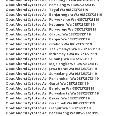
Obat Aborsi Cytotec Asli Pemalang Wa 085723723119
Obat Aborsi Cytotec Asli Tegal Wa 085723723119
Obat Aborsi Cytotec Asli Banjarnegara Wa 085723723119
Obat Aborsi Cytotec Asli Purwokerto Wa 085723723119
Obat Aborsi Cytotec Asli Kebumen Wa 085723723119
Obat Aborsi Cytotec Asli Purworejo Wa 085723723119
Obat Aborsi Cytotec Asli Cilacap Wa 085723723119
Obat Aborsi Cytotec Asli Banjar Wa 085723723119
Obat Aborsi Cytotec Asli Cirebon Wa 085723723119
Obat Aborsi Cytotec Asli Tasikmalaya Wa 085723723119
Obat Aborsi Cytotec Asli Indramayu Wa 085723723119
Obat Aborsi Cytotec Asli Subang Wa 085723723119
Obat Aborsi Cytotec Asli Majalengka Wa 085723723119
Obat Aborsi Cytotec Asli Jawa Barat Wa 085723723119
Obat Aborsi Cytotec Asli Sumedang Wa 085723723119
Obat Aborsi Cytotec Asli Pemanukan Wa 085723723119
Obat Aborsi Cytotec Asli Garut Wa 085723723119
Obat Aborsi Cytotec Asli Bandung Wa 085723723119
Obat Aborsi Cytotec Asli Purwakarta Wa 085723723119
Obat Aborsi Cytotec Asli Bekasi Wa 085723723119
Obat Aborsi Cytotec Asli Cikampek Wa 085723723119
Obat Aborsi Cytotec Asli Cianjur Wa 085723723119
Obat Aborsi Cytotec Asli Padalarang Wa 085723723119