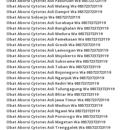
Obat Aborsi Cytotec Asli Pasuruan Wa 085723723119
Obat Aborsi Cytotec Asli Malang Wa 085723723119
Obat Aborsi Cytotec Asli Dampit Wa 085723723119
Obat Aborsi Sidoarjo Wa 085723723119
Obat Aborsi Cytotec Asli Surabaya Wa 085723723119
Obat Aborsi Cytotec Asli Bangkalan Wa 085723723119
Obat Aborsi Cytotec Asli Madura Wa 085723723119
Obat Aborsi Cytotec Asli Pamekasan Wa 085723723119
Obat Aborsi Cytotec Asli Gresik Wa 085723723119
Obat Aborsi Cytotec Asli Lamongan Wa 085723723119
Obat Aborsi Cytotec Asli Mojokerto Wa 085723723119
Obat Aborsi Cytotec Asli Sukorame Wa 085723723119
Obat Aborsi Cytotec Asli Tuban Wa 085723723119
Obat Aborsi Cytotec Asli Bojonegoro Wa 085723723119
Obat Aborsi Cytotec Asli Nganjuk Wa 085723723119
Obat Aborsi Cytotec Asli Kediri Wa 085723723119
Obat Aborsi Cytotec Asli Tulungagung Wa 085723723119
Obat Aborsi Cytotec Asli Blitar Wa 085723723119
Obat Aborsi Cytotec Asli Jawa Timur Wa 085723723119
Obat Aborsi Cytotec Asli Madiun Wa 085723723119
Obat Aborsi Cytotec Asli Ngawi Wa 085723723119
Obat Aborsi Cytotec Asli Ponorogo Wa 085723723119
Obat Aborsi Cytotec Asli Magetan Wa 085723723119
Obat Aborsi Cytotec Asli Trenggalek Wa 085723723119