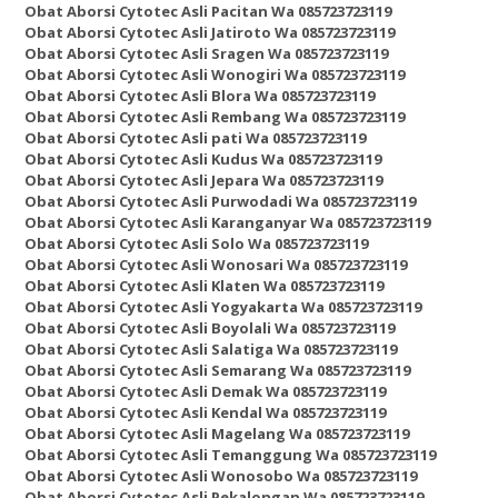
Obat Aborsi Cytotec Asli Pacitan Wa 085723723119
Obat Aborsi Cytotec Asli Jatiroto Wa 085723723119
Obat Aborsi Cytotec Asli Sragen Wa 085723723119
Obat Aborsi Cytotec Asli Wonogiri Wa 085723723119
Obat Aborsi Cytotec Asli Blora Wa 085723723119
Obat Aborsi Cytotec Asli Rembang Wa 085723723119
Obat Aborsi Cytotec Asli pati Wa 085723723119
Obat Aborsi Cytotec Asli Kudus Wa 085723723119
Obat Aborsi Cytotec Asli Jepara Wa 085723723119
Obat Aborsi Cytotec Asli Purwodadi Wa 085723723119
Obat Aborsi Cytotec Asli Karanganyar Wa 085723723119
Obat Aborsi Cytotec Asli Solo Wa 085723723119
Obat Aborsi Cytotec Asli Wonosari Wa 085723723119
Obat Aborsi Cytotec Asli Klaten Wa 085723723119
Obat Aborsi Cytotec Asli Yogyakarta Wa 085723723119
Obat Aborsi Cytotec Asli Boyolali Wa 085723723119
Obat Aborsi Cytotec Asli Salatiga Wa 085723723119
Obat Aborsi Cytotec Asli Semarang Wa 085723723119
Obat Aborsi Cytotec Asli Demak Wa 085723723119
Obat Aborsi Cytotec Asli Kendal Wa 085723723119
Obat Aborsi Cytotec Asli Magelang Wa 085723723119
Obat Aborsi Cytotec Asli Temanggung Wa 085723723119
Obat Aborsi Cytotec Asli Wonosobo Wa 085723723119
Obat Aborsi Cytotec Asli Pekalongan Wa 085723723119