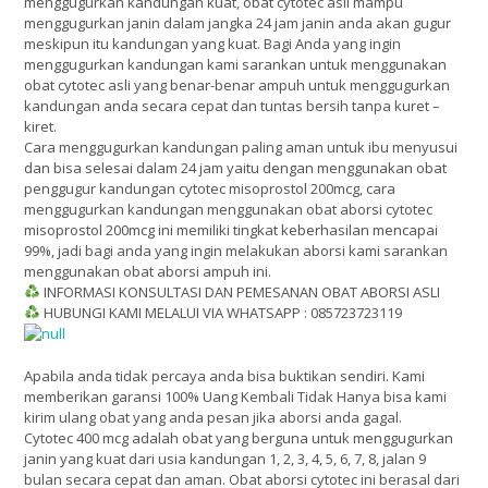
menggugurkan kandungan kuat, obat cytotec asli mampu
menggugurkan janin dalam jangka 24 jam janin anda akan gugur
meskipun itu kandungan yang kuat. Bagi Anda yang ingin
menggugurkan kandungan kami sarankan untuk menggunakan
obat cytotec asli yang benar-benar ampuh untuk menggugurkan
kandungan anda secara cepat dan tuntas bersih tanpa kuret –
kiret.
Cara menggugurkan kandungan paling aman untuk ibu menyusui
dan bisa selesai dalam 24 jam yaitu dengan menggunakan obat
penggugur kandungan cytotec misoprostol 200mcg, cara
menggugurkan kandungan menggunakan obat aborsi cytotec
misoprostol 200mcg ini memiliki tingkat keberhasilan mencapai
99%, jadi bagi anda yang ingin melakukan aborsi kami sarankan
menggunakan obat aborsi ampuh ini.
INFORMASI KONSULTASI DAN PEMESANAN OBAT ABORSI ASLI
HUBUNGI KAMI MELALUI VIA WHATSAPP : 085723723119
Apabila anda tidak percaya anda bisa buktikan sendiri. Kami
memberikan garansi 100% Uang Kembali Tidak Hanya bisa kami
kirim ulang obat yang anda pesan jika aborsi anda gagal.
Cytotec 400 mcg adalah obat yang berguna untuk menggugurkan
janin yang kuat dari usia kandungan 1, 2, 3, 4, 5, 6, 7, 8, jalan 9
bulan secara cepat dan aman. Obat aborsi cytotec ini berasal dari