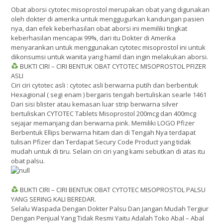
Obat aborsi cytotec misoprostol merupakan obat yang digunakan
oleh dokter di amerika untuk menggugurkan kandungan pasien
nya, dan efek keberhasilan obat aborsi ini memiliki tingkat
keberhasilan mencapai 99%, dari itu Dokter di Amerika
menyarankan untuk menggunakan cytotec misoprostol ini untuk
dikonsumsi untuk wanita yang hamil dan ingin melakukan aborsi.
BUKTI CIRI – CIRI BENTUK OBAT CYTOTEC MISOPROSTOL PFIZER
ASLI
Ciri ciri cytotec asli : cytotec asli berwarna putih dan berbentuk
Hexagional ( segi enam ) bergaris tengah bertuliskan searle 1461
Dari sisi blister atau kemasan luar strip berwarna silver
bertuliskan CYTOTEC Tablets Misoprostol 200mcg dan 400mcg
sejajar memanjang dan berwarna pink. Memiliki LOGO Pfizer
Berbentuk Ellips berwarna hitam dan di Tengah Nya terdapat
tulisan Pfizer dan Terdapat Secury Code Product yang tidak
mudah untuk di tiru. Selain ciri ciri yang kami sebutkan di atas itu
obat palsu.
BUKTI CIRI – CIRI BENTUK OBAT CYTOTEC MISOPROSTOL PALSU
YANG SERING KALI BEREDAR.
Selalu Waspada Dengan Dokter Palsu Dan Jangan Mudah Tergiur
Dengan Penjual Yang Tidak Resmi Yaitu Adalah Toko Abal – Abal