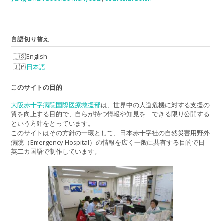
言語切り替え
English
日本語
このサイトの目的
大阪赤十字病院国際医療救援部
は、世界中の人道危機に対する支援の
質を向上する目的で、自らが持つ情報や知見を、できる限り公開する
という方針をとっています。
このサイトはその方針の一環として、日本赤十字社の自然災害用野外
病院（Emergency Hospital）の情報を広く一般に共有する目的で日
英二カ国語で制作しています。