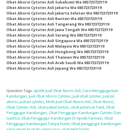
Obat Aborsi Cytotec Asli Sukabumi Wa 085723723119
Obat Aborsi Cytotec Asli Jakarta Wa 085723723119
Obat Aborsi Cytotec Asli Jakarta Selatan Wa 085723723119
Obat Aborsi Cytotec Asli Banten Wa 085723723119
Obat Aborsi Cytotec Asli Tangerang Wa 085723723119
Obat Aborsi Cytotec Asli Jawa Tengah Wa 085723723119
Obat Aborsi Cytotec Asli Serang Wa 085723723119
Obat Aborsi Cytotec Asli Singapura Wa 085723723119
Obat Aborsi Cytotec Asli Malaysia Wa 085723723119
Obat Aborsi Cytotec Asli Hongkong Wa 085723723119
Obat Aborsi Cytotec Asli Thaiwan Wa 085723723119
Obat Aborsi Cytotec Asli Arab Saudi Wa 085723723119
Obat Aborsi Cytotec Asli Jepang Wa 085723723119
Question Tags:
apotik Jual Obat Aborsi Asli
,
Cara Menggugurkan
Kandungan
,
Jual Obat Aborsi Cytotec
,
jual obat cytotec
,
jual pil
aborsi
,
jual pil cytotec
,
klinik Jual Obat Aborsi Asli
,
Obat Aborsi
,
Obat Cytotec Asli
,
obat paket tuntas
,
obat pelancar haid
,
Obat
Penggugur Kandungan
,
Obat Penggugur Kandungan Cytotec Dan
Gastrul
,
Obat Penggugur Kandungan Di Apotik Farmasi
,
Obat
Penggugur Kandungan Tanpa Kuret
,
Obat penggugur kandungan
yang aman buat ibu menyusui
,
obat telat bulan