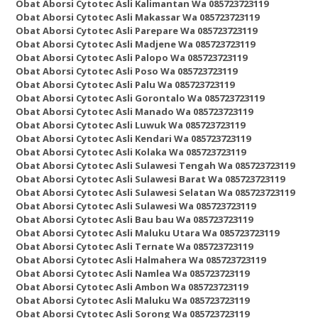
Obat Aborsi Cytotec Asli Kalimantan Wa 085723723119
Obat Aborsi Cytotec Asli Makassar Wa 085723723119
Obat Aborsi Cytotec Asli Parepare Wa 085723723119
Obat Aborsi Cytotec Asli Madjene Wa 085723723119
Obat Aborsi Cytotec Asli Palopo Wa 085723723119
Obat Aborsi Cytotec Asli Poso Wa 085723723119
Obat Aborsi Cytotec Asli Palu Wa 085723723119
Obat Aborsi Cytotec Asli Gorontalo Wa 085723723119
Obat Aborsi Cytotec Asli Manado Wa 085723723119
Obat Aborsi Cytotec Asli Luwuk Wa 085723723119
Obat Aborsi Cytotec Asli Kendari Wa 085723723119
Obat Aborsi Cytotec Asli Kolaka Wa 085723723119
Obat Aborsi Cytotec Asli Sulawesi Tengah Wa 085723723119
Obat Aborsi Cytotec Asli Sulawesi Barat Wa 085723723119
Obat Aborsi Cytotec Asli Sulawesi Selatan Wa 085723723119
Obat Aborsi Cytotec Asli Sulawesi Wa 085723723119
Obat Aborsi Cytotec Asli Bau bau Wa 085723723119
Obat Aborsi Cytotec Asli Maluku Utara Wa 085723723119
Obat Aborsi Cytotec Asli Ternate Wa 085723723119
Obat Aborsi Cytotec Asli Halmahera Wa 085723723119
Obat Aborsi Cytotec Asli Namlea Wa 085723723119
Obat Aborsi Cytotec Asli Ambon Wa 085723723119
Obat Aborsi Cytotec Asli Maluku Wa 085723723119
Obat Aborsi Cytotec Asli Sorong Wa 085723723119