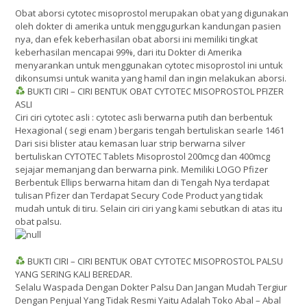
Obat aborsi cytotec misoprostol merupakan obat yang digunakan
oleh dokter di amerika untuk menggugurkan kandungan pasien
nya, dan efek keberhasilan obat aborsi ini memiliki tingkat
keberhasilan mencapai 99%, dari itu Dokter di Amerika
menyarankan untuk menggunakan cytotec misoprostol ini untuk
dikonsumsi untuk wanita yang hamil dan ingin melakukan aborsi.
BUKTI CIRI – CIRI BENTUK OBAT CYTOTEC MISOPROSTOL PFIZER
ASLI
Ciri ciri cytotec asli : cytotec asli berwarna putih dan berbentuk
Hexagional ( segi enam ) bergaris tengah bertuliskan searle 1461
Dari sisi blister atau kemasan luar strip berwarna silver
bertuliskan CYTOTEC Tablets Misoprostol 200mcg dan 400mcg
sejajar memanjang dan berwarna pink. Memiliki LOGO Pfizer
Berbentuk Ellips berwarna hitam dan di Tengah Nya terdapat
tulisan Pfizer dan Terdapat Secury Code Product yang tidak
mudah untuk di tiru. Selain ciri ciri yang kami sebutkan di atas itu
obat palsu.
BUKTI CIRI – CIRI BENTUK OBAT CYTOTEC MISOPROSTOL PALSU
YANG SERING KALI BEREDAR.
Selalu Waspada Dengan Dokter Palsu Dan Jangan Mudah Tergiur
Dengan Penjual Yang Tidak Resmi Yaitu Adalah Toko Abal – Abal