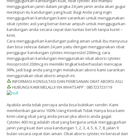
menggugurkan kandungan kuat, obat cytotec asli mampu
menggugurkan janin dalam jangka 24 jam janin anda akan gugur
meskipun itu kandungan yang kuat. Bagi Anda yang ingin
menggugurkan kandungan kami sarankan untuk menggunakan
obat cytotec asli yang benar-benar ampuh untuk menggugurkan
kandungan anda secara cepat dan tuntas bersih tanpa kuret –
kiret.
Cara menggugurkan kandungan paling aman untuk ibu menyusui
dan bisa selesai dalam 24 jam yaitu dengan menggunakan obat
penggugur kandungan cytotec misoprostol 200mcg, cara
menggugurkan kandungan menggunakan obat aborsi cytotec
misoprostol 200mcg ini memiliki tingkat keberhasilan mencapai
99%, jadi bagi anda yang ingin melakukan aborsi kami sarankan
menggunakan obat aborsi ampuh ini.
INFORMASI KONSULTASI DAN PEMESANAN OBAT ABORSI ASLI
HUBUNGI KAMI MELALUI VIA WHATSAPP : 085723723119
Apabila anda tidak percaya anda bisa buktikan sendiri. Kami
memberikan garansi 100% Uang Kembali Tidak Hanya bisa kami
kirim ulang obat yang anda pesan jika aborsi anda gagal.
Cytotec 400 mcg adalah obat yang berguna untuk menggugurkan
janin yang kuat dari usia kandungan 1, 2, 3, 4, 5, 6, 7, 8, jalan 9
bulan secara cepat dan aman. Obat aborsi cytotec ini berasal dari