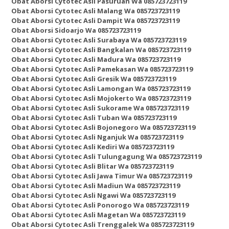
Obat Aborsi Cytotec Asli Pasuruan Wa 085723723119
Obat Aborsi Cytotec Asli Malang Wa 085723723119
Obat Aborsi Cytotec Asli Dampit Wa 085723723119
Obat Aborsi Sidoarjo Wa 085723723119
Obat Aborsi Cytotec Asli Surabaya Wa 085723723119
Obat Aborsi Cytotec Asli Bangkalan Wa 085723723119
Obat Aborsi Cytotec Asli Madura Wa 085723723119
Obat Aborsi Cytotec Asli Pamekasan Wa 085723723119
Obat Aborsi Cytotec Asli Gresik Wa 085723723119
Obat Aborsi Cytotec Asli Lamongan Wa 085723723119
Obat Aborsi Cytotec Asli Mojokerto Wa 085723723119
Obat Aborsi Cytotec Asli Sukorame Wa 085723723119
Obat Aborsi Cytotec Asli Tuban Wa 085723723119
Obat Aborsi Cytotec Asli Bojonegoro Wa 085723723119
Obat Aborsi Cytotec Asli Nganjuk Wa 085723723119
Obat Aborsi Cytotec Asli Kediri Wa 085723723119
Obat Aborsi Cytotec Asli Tulungagung Wa 085723723119
Obat Aborsi Cytotec Asli Blitar Wa 085723723119
Obat Aborsi Cytotec Asli Jawa Timur Wa 085723723119
Obat Aborsi Cytotec Asli Madiun Wa 085723723119
Obat Aborsi Cytotec Asli Ngawi Wa 085723723119
Obat Aborsi Cytotec Asli Ponorogo Wa 085723723119
Obat Aborsi Cytotec Asli Magetan Wa 085723723119
Obat Aborsi Cytotec Asli Trenggalek Wa 085723723119