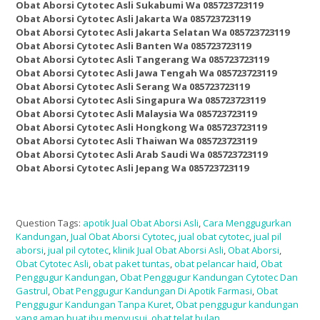
Obat Aborsi Cytotec Asli Sukabumi Wa 085723723119
Obat Aborsi Cytotec Asli Jakarta Wa 085723723119
Obat Aborsi Cytotec Asli Jakarta Selatan Wa 085723723119
Obat Aborsi Cytotec Asli Banten Wa 085723723119
Obat Aborsi Cytotec Asli Tangerang Wa 085723723119
Obat Aborsi Cytotec Asli Jawa Tengah Wa 085723723119
Obat Aborsi Cytotec Asli Serang Wa 085723723119
Obat Aborsi Cytotec Asli Singapura Wa 085723723119
Obat Aborsi Cytotec Asli Malaysia Wa 085723723119
Obat Aborsi Cytotec Asli Hongkong Wa 085723723119
Obat Aborsi Cytotec Asli Thaiwan Wa 085723723119
Obat Aborsi Cytotec Asli Arab Saudi Wa 085723723119
Obat Aborsi Cytotec Asli Jepang Wa 085723723119
Question Tags:
apotik Jual Obat Aborsi Asli
,
Cara Menggugurkan
Kandungan
,
Jual Obat Aborsi Cytotec
,
jual obat cytotec
,
jual pil
aborsi
,
jual pil cytotec
,
klinik Jual Obat Aborsi Asli
,
Obat Aborsi
,
Obat Cytotec Asli
,
obat paket tuntas
,
obat pelancar haid
,
Obat
Penggugur Kandungan
,
Obat Penggugur Kandungan Cytotec Dan
Gastrul
,
Obat Penggugur Kandungan Di Apotik Farmasi
,
Obat
Penggugur Kandungan Tanpa Kuret
,
Obat penggugur kandungan
yang aman buat ibu menyusui
,
obat telat bulan