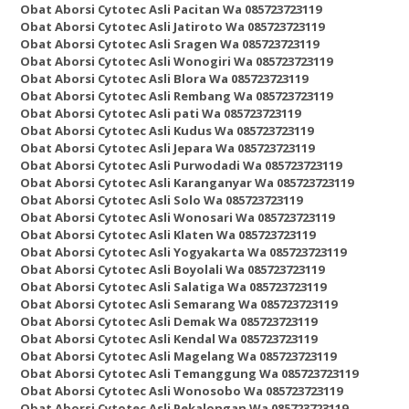
Obat Aborsi Cytotec Asli Pacitan Wa 085723723119
Obat Aborsi Cytotec Asli Jatiroto Wa 085723723119
Obat Aborsi Cytotec Asli Sragen Wa 085723723119
Obat Aborsi Cytotec Asli Wonogiri Wa 085723723119
Obat Aborsi Cytotec Asli Blora Wa 085723723119
Obat Aborsi Cytotec Asli Rembang Wa 085723723119
Obat Aborsi Cytotec Asli pati Wa 085723723119
Obat Aborsi Cytotec Asli Kudus Wa 085723723119
Obat Aborsi Cytotec Asli Jepara Wa 085723723119
Obat Aborsi Cytotec Asli Purwodadi Wa 085723723119
Obat Aborsi Cytotec Asli Karanganyar Wa 085723723119
Obat Aborsi Cytotec Asli Solo Wa 085723723119
Obat Aborsi Cytotec Asli Wonosari Wa 085723723119
Obat Aborsi Cytotec Asli Klaten Wa 085723723119
Obat Aborsi Cytotec Asli Yogyakarta Wa 085723723119
Obat Aborsi Cytotec Asli Boyolali Wa 085723723119
Obat Aborsi Cytotec Asli Salatiga Wa 085723723119
Obat Aborsi Cytotec Asli Semarang Wa 085723723119
Obat Aborsi Cytotec Asli Demak Wa 085723723119
Obat Aborsi Cytotec Asli Kendal Wa 085723723119
Obat Aborsi Cytotec Asli Magelang Wa 085723723119
Obat Aborsi Cytotec Asli Temanggung Wa 085723723119
Obat Aborsi Cytotec Asli Wonosobo Wa 085723723119
Obat Aborsi Cytotec Asli Pekalongan Wa 085723723119