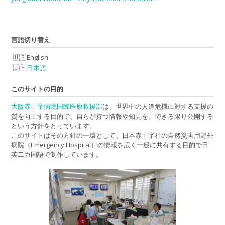
言語切り替え
English
日本語
このサイトの目的
大阪赤十字病院国際医療救援部
は、世界中の人道危機に対する支援の
質を向上する目的で、自らが持つ情報や知見を、できる限り公開する
という方針をとっています。
このサイトはその方針の一環として、日本赤十字社の自然災害用野外
病院（Emergency Hospital）の情報を広く一般に共有する目的で日
英二カ国語で制作しています。