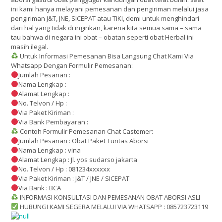
ini kami hanya melayani pemesanan dan pengiriman melalui jasa
pengiriman J&T, JNE, SICEPAT atau TIKI, demi untuk menghindari
dari hal yang tidak di inginkan, karena kita semua sama – sama
tau bahwa di negara ini obat – obatan seperti obat Herbal ini
masih ilegal.
Untuk Informasi Pemesanan Bisa Langsung Chat Kami Via
Whatsapp Dengan Formulir Pemesanan:
Jumlah Pesanan :
Nama Lengkap :
Alamat Lengkap :
No. Telvon / Hp :
Via Paket Kiriman :
Via Bank Pembayaran :
Contoh Formulir Pemesanan Chat Castemer:
Jumlah Pesanan : Obat Paket Tuntas Aborsi
Nama Lengkap : vina
Alamat Lengkap : Jl. yos sudarso jakarta
No. Telvon / Hp : 081234xxxxxx
Via Paket Kiriman : J&T / JNE / SICEPAT
Via Bank : BCA
INFORMASI KONSULTASI DAN PEMESANAN OBAT ABORSI ASLI
HUBUNGI KAMI SEGERA MELALUI VIA WHATSAPP : 085723723119