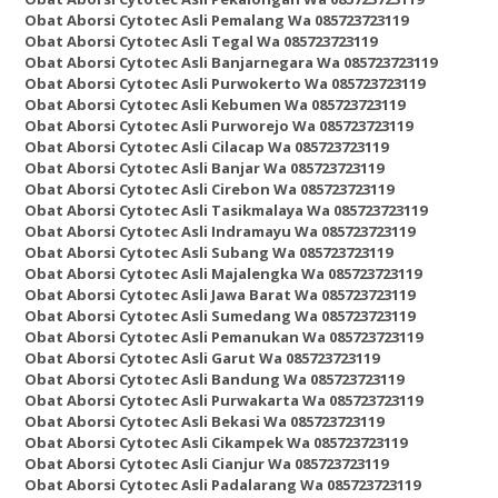
Obat Aborsi Cytotec Asli Pemalang Wa 085723723119
Obat Aborsi Cytotec Asli Tegal Wa 085723723119
Obat Aborsi Cytotec Asli Banjarnegara Wa 085723723119
Obat Aborsi Cytotec Asli Purwokerto Wa 085723723119
Obat Aborsi Cytotec Asli Kebumen Wa 085723723119
Obat Aborsi Cytotec Asli Purworejo Wa 085723723119
Obat Aborsi Cytotec Asli Cilacap Wa 085723723119
Obat Aborsi Cytotec Asli Banjar Wa 085723723119
Obat Aborsi Cytotec Asli Cirebon Wa 085723723119
Obat Aborsi Cytotec Asli Tasikmalaya Wa 085723723119
Obat Aborsi Cytotec Asli Indramayu Wa 085723723119
Obat Aborsi Cytotec Asli Subang Wa 085723723119
Obat Aborsi Cytotec Asli Majalengka Wa 085723723119
Obat Aborsi Cytotec Asli Jawa Barat Wa 085723723119
Obat Aborsi Cytotec Asli Sumedang Wa 085723723119
Obat Aborsi Cytotec Asli Pemanukan Wa 085723723119
Obat Aborsi Cytotec Asli Garut Wa 085723723119
Obat Aborsi Cytotec Asli Bandung Wa 085723723119
Obat Aborsi Cytotec Asli Purwakarta Wa 085723723119
Obat Aborsi Cytotec Asli Bekasi Wa 085723723119
Obat Aborsi Cytotec Asli Cikampek Wa 085723723119
Obat Aborsi Cytotec Asli Cianjur Wa 085723723119
Obat Aborsi Cytotec Asli Padalarang Wa 085723723119