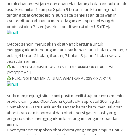
untuk obat aborsi janin dan obat telat datang bulan ampuh untuk
usia kehamilan 1 sampai 8 jalan 9 bulan, mari kita mengenal
tentang obat cytotec lebih jauh baca penjelasan di bawah ini.
Cytotec ® adalah nama merek dagang Misoprostol yang di
produksi oleh Pfizer (searle) dan di setujui oleh US (FDA).
Cytotec sendiri merupakan obat yang berguna untuk
menggugurkan kandungan dari usia kehamilan 1 bulan, 2 bulan, 3
bulan, 4 bulan, 5 bulan, 6 bulan, 7 bulan, 8, jalan 9 bulan secara
cepat dan aman.
INFORMASI KONSULTASI DAN PEMESANAN OBAT ABORSI
CYTOTEC ASLI
HUBUNGI KAMI MELALUI VIA WHATSAPP : 085723723119
Anda mengunjungi situs kami pasti memiliki tujuan untuk membeli
produk kami yaitu Obat Aborsi Cytotec Misoprostol 200mcg dan
Obat Aborsi Gastrul Asli. Anda sangat benar kami menjual obat
aborsi cytotec misoprostol dan obat aborsi gastrul asli yang
berguna untuk menggugurkan kandungan dengan cepat dan
aman.
Obat cytotec merupakan obat aborsi yang sangat ampuh untuk