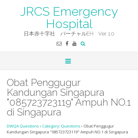
Skip
JRCS Emergency
to
content
Hospital
日本赤十字社 バーチャルEH Ver. 1.0
Obat Penggugur
Kandungan Singapura
"085723723119" Ampuh NO.1
di Singapura
DWQA Questions
›
Category: Questions
›
Obat Penggugur
Kandungan Singapura "085723723119" Ampuh NO.1 di Singapura