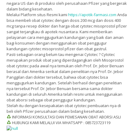
negara US dan di produksi oleh perusahaan Pfizer yang bergerak
dalam bidang kesehatan.
Melalui Platform situs Resmi kami
https://apotik-farmasi.com
Anda
bisa membeli obat cytotec dengan dosis 200 mcg dan dosis 400
mcg tanpa resep dokter dan harga obat cytotec misoprostol pfizer
sangat terjangkau di apotek nusantara. Kami memberikan
pelayanan cara menggugurkan kandungan yang baik dan aman
bagi konsumen dengan menggunakan obat penggugur
kandungan cytotec misoprostol pfizer dan obat gastrul.
Pasti sebagian orang belum tau mengenai Cytotec ? Cytotec
merupakan produk obat yang diperdagangkan oleh Misoprostol
obat cytotec pada awal nya temukan oleh Prof. Dr. Jebor Benuan
berasal dari Amerika serikat dalam penelitian nya Prof. Dr. Jebor
Panggilan dari dokter tersebut, bahwa obat cytotec bisa
menggugurkan kandungan. Setelah berhasil dengan penelitian
nya tersebut Prof. Dr. Jebor Benuan bersama-sama dokter
kandungan di seluruh Amerika telah resmi untuk menggunakan
obat aborsi sebagai obat penggugur kandungan.
Stelah itu dengan kesepakatan obat cytotec pembuatan nya di
beli oleh Pfizer perusahaan dalam bidang kesehatan.
INFORMASI KONSULTASI DAN PEMESANAN OBAT ABORSI ASLI
HUBUNGI KAMI MELALUI VIA WHATSAPP : 085723723119