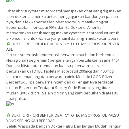
Obat aborsi cytotec misoprostol merupakan obat yang digunakan
oleh dokter di amerika untuk menggugurkan kandungan pasien
nya, dan efek keberhasilan obat aborsi ini memiliki tingkat
keberhasilan mencapai 99%, dari itu Dokter di Amerika
menyarankan untuk menggunakan cytotec misoprostol ini untuk
dikonsumsi untuk wanita yang hamil dan ingin melakukan aborsi.
BUKTI CIRI – CIRI BENTUK OBAT CYTOTEC MISOPROSTOL PFIZER
ASLI
Ciri ciri cytotec asli : cytotec asli berwarna putih dan berbentuk
Hexagional ( segi enam ) bergaris tengah bertuliskan searle 1461
Dari sisi blister atau kemasan luar strip berwarna silver
bertuliskan CYTOTEC Tablets Misoprostol 200mcg dan 400mcg
sejajar memanjang dan berwarna pink. Memiliki LOGO Pfizer
Berbentuk Ellips berwarna hitam dan di Tengah Nya terdapat
tulisan Pfizer dan Terdapat Secury Code Product yang tidak
mudah untuk di tiru. Selain ciri ciri yang kami sebutkan di atas itu
obat palsu.
BUKTI CIRI – CIRI BENTUK OBAT CYTOTEC MISOPROSTOL PALSU
YANG SERING KALI BEREDAR.
Selalu Waspada Dengan Dokter Palsu Dan Jangan Mudah Tergiur