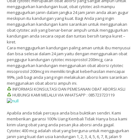
Obat cytotec merupakan obat aborsi yang sangat ampuh untuk
menggugurkan kandungan kuat, obat cytotec asli mampu
menggugurkan janin dalam jangka 24 jam janin anda akan gugur
meskipun itu kandungan yang kuat. Bagi Anda yang ingin
menggugurkan kandungan kami sarankan untuk menggunakan
obat cytotec asli yang benar-benar ampuh untuk menggugurkan
kandungan anda secara cepat dan tuntas bersih tanpa kuret –
kiret.
Cara menggugurkan kandungan paling aman untuk ibu menyusui
dan bisa selesai dalam 24 jam yaitu dengan menggunakan obat
penggugur kandungan cytotec misoprostol 200mcg, cara
menggugurkan kandungan menggunakan obat aborsi cytotec
misoprostol 200mcg ini memiliki tingkat keberhasilan mencapai
99%, jadi bagi anda yang ingin melakukan aborsi kami sarankan
menggunakan obat aborsi ampuh ini.
INFORMASI KONSULTASI DAN PEMESANAN OBAT ABORSI ASLI
HUBUNGI KAMI MELALUI VIA WHATSAPP : 085723723119
Apabila anda tidak percaya anda bisa buktikan sendiri. Kami
memberikan garansi 100% Uang Kembali Tidak Hanya bisa kami
kirim ulang obat yang anda pesan jika aborsi anda gagal.
Cytotec 400 mcg adalah obat yang berguna untuk menggugurkan
janin yang kuat dari usia kandungan 1, 2, 3, 4, 5, 6, 7, 8, jalan 9