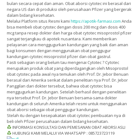
bulan secara cepat dan aman. Obat aborsi cytotec ini berasal dari
negara US dan di produksi oleh perusahaan Pfizer yang bergerak
dalam bidang kesehatan.
Melalui Platform situs Resmi kami
https://apotik-farmasi.com
Anda
bisa membeli obat cytotec dengan dosis 200 mcg dan dosis 400
mcg tanpa resep dokter dan harga obat cytotec misoprostol pfizer
sangat terjangkau di apotek nusantara. Kami memberikan
pelayanan cara menggugurkan kandungan yang baik dan aman
bagi konsumen dengan menggunakan obat penggugur
kandungan cytotec misoprostol pfizer dan obat gastrul.
Pasti sebagian orang belum tau mengenai Cytotec ? Cytotec
merupakan produk obat yang diperdagangkan oleh Misoprostol
obat cytotec pada awal nya temukan oleh Prof. Dr. Jebor Benuan
berasal dari Amerika serikat dalam penelitian nya Prof. Dr. Jebor
Panggilan dari dokter tersebut, bahwa obat cytotec bisa
menggugurkan kandungan. Setelah berhasil dengan penelitian
nya tersebut Prof. Dr. Jebor Benuan bersama-sama dokter
kandungan di seluruh Amerika telah resmi untuk menggunakan
obat aborsi sebagai obat penggugur kandungan.
Stelah itu dengan kesepakatan obat cytotec pembuatan nya di
beli oleh Pfizer perusahaan dalam bidang kesehatan.
INFORMASI KONSULTASI DAN PEMESANAN OBAT ABORSI ASLI
HUBUNGI KAMI MELALUI VIA WHATSAPP : 085723723119