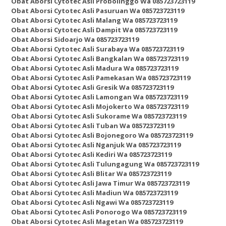
Obat Aborsi Cytotec Asli Probolinggo Wa 085723723119
Obat Aborsi Cytotec Asli Pasuruan Wa 085723723119
Obat Aborsi Cytotec Asli Malang Wa 085723723119
Obat Aborsi Cytotec Asli Dampit Wa 085723723119
Obat Aborsi Sidoarjo Wa 085723723119
Obat Aborsi Cytotec Asli Surabaya Wa 085723723119
Obat Aborsi Cytotec Asli Bangkalan Wa 085723723119
Obat Aborsi Cytotec Asli Madura Wa 085723723119
Obat Aborsi Cytotec Asli Pamekasan Wa 085723723119
Obat Aborsi Cytotec Asli Gresik Wa 085723723119
Obat Aborsi Cytotec Asli Lamongan Wa 085723723119
Obat Aborsi Cytotec Asli Mojokerto Wa 085723723119
Obat Aborsi Cytotec Asli Sukorame Wa 085723723119
Obat Aborsi Cytotec Asli Tuban Wa 085723723119
Obat Aborsi Cytotec Asli Bojonegoro Wa 085723723119
Obat Aborsi Cytotec Asli Nganjuk Wa 085723723119
Obat Aborsi Cytotec Asli Kediri Wa 085723723119
Obat Aborsi Cytotec Asli Tulungagung Wa 085723723119
Obat Aborsi Cytotec Asli Blitar Wa 085723723119
Obat Aborsi Cytotec Asli Jawa Timur Wa 085723723119
Obat Aborsi Cytotec Asli Madiun Wa 085723723119
Obat Aborsi Cytotec Asli Ngawi Wa 085723723119
Obat Aborsi Cytotec Asli Ponorogo Wa 085723723119
Obat Aborsi Cytotec Asli Magetan Wa 085723723119