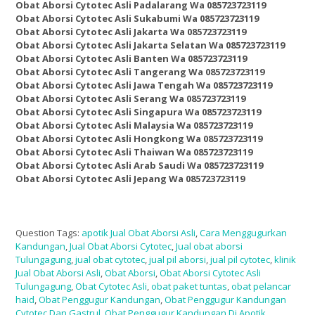
Obat Aborsi Cytotec Asli Padalarang Wa 085723723119
Obat Aborsi Cytotec Asli Sukabumi Wa 085723723119
Obat Aborsi Cytotec Asli Jakarta Wa 085723723119
Obat Aborsi Cytotec Asli Jakarta Selatan Wa 085723723119
Obat Aborsi Cytotec Asli Banten Wa 085723723119
Obat Aborsi Cytotec Asli Tangerang Wa 085723723119
Obat Aborsi Cytotec Asli Jawa Tengah Wa 085723723119
Obat Aborsi Cytotec Asli Serang Wa 085723723119
Obat Aborsi Cytotec Asli Singapura Wa 085723723119
Obat Aborsi Cytotec Asli Malaysia Wa 085723723119
Obat Aborsi Cytotec Asli Hongkong Wa 085723723119
Obat Aborsi Cytotec Asli Thaiwan Wa 085723723119
Obat Aborsi Cytotec Asli Arab Saudi Wa 085723723119
Obat Aborsi Cytotec Asli Jepang Wa 085723723119
Question Tags:
apotik Jual Obat Aborsi Asli
,
Cara Menggugurkan
Kandungan
,
Jual Obat Aborsi Cytotec
,
Jual obat aborsi
Tulungagung
,
jual obat cytotec
,
jual pil aborsi
,
jual pil cytotec
,
klinik
Jual Obat Aborsi Asli
,
Obat Aborsi
,
Obat Aborsi Cytotec Asli
Tulungagung
,
Obat Cytotec Asli
,
obat paket tuntas
,
obat pelancar
haid
,
Obat Penggugur Kandungan
,
Obat Penggugur Kandungan
Cytotec Dan Gastrul
,
Obat Penggugur Kandungan Di Apotik