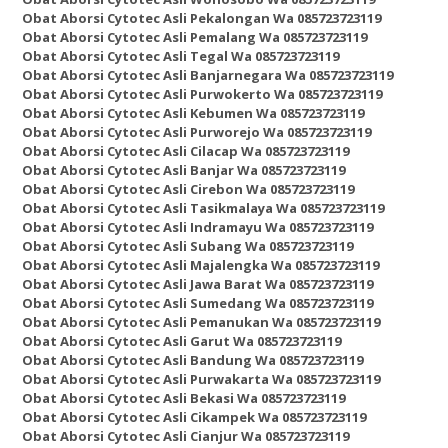
Obat Aborsi Cytotec Asli Pekalongan Wa 085723723119
Obat Aborsi Cytotec Asli Pemalang Wa 085723723119
Obat Aborsi Cytotec Asli Tegal Wa 085723723119
Obat Aborsi Cytotec Asli Banjarnegara Wa 085723723119
Obat Aborsi Cytotec Asli Purwokerto Wa 085723723119
Obat Aborsi Cytotec Asli Kebumen Wa 085723723119
Obat Aborsi Cytotec Asli Purworejo Wa 085723723119
Obat Aborsi Cytotec Asli Cilacap Wa 085723723119
Obat Aborsi Cytotec Asli Banjar Wa 085723723119
Obat Aborsi Cytotec Asli Cirebon Wa 085723723119
Obat Aborsi Cytotec Asli Tasikmalaya Wa 085723723119
Obat Aborsi Cytotec Asli Indramayu Wa 085723723119
Obat Aborsi Cytotec Asli Subang Wa 085723723119
Obat Aborsi Cytotec Asli Majalengka Wa 085723723119
Obat Aborsi Cytotec Asli Jawa Barat Wa 085723723119
Obat Aborsi Cytotec Asli Sumedang Wa 085723723119
Obat Aborsi Cytotec Asli Pemanukan Wa 085723723119
Obat Aborsi Cytotec Asli Garut Wa 085723723119
Obat Aborsi Cytotec Asli Bandung Wa 085723723119
Obat Aborsi Cytotec Asli Purwakarta Wa 085723723119
Obat Aborsi Cytotec Asli Bekasi Wa 085723723119
Obat Aborsi Cytotec Asli Cikampek Wa 085723723119
Obat Aborsi Cytotec Asli Cianjur Wa 085723723119