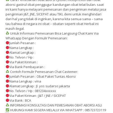
aborsi gastrul obat penggugur kandungan obat telat bulan. saat
ini kami hanya melayani pemesanan dan pengiriman melalui jasa
pengiriman J&T, JNE, SICEPAT atau TIKI, demi untuk menghindari
dari hal yang tidak di inginkan, karena kita semua sama – sama
tau bahwa di negara ini obat – obatan seperti obat Herbal ini
masih ilegal.
Untuk Informasi Pemesanan Bisa Langsung Chat Kami Via
Whatsapp Dengan Formulir Pemesanan:
Jumlah Pesanan :
Nama Lengkap :
Alamat Lengkap :
No. Telvon / Hp :
Via Paket Kiriman :
Via Bank Pembayaran :
Contoh Formulir Pemesanan Chat Castemer:
Jumlah Pesanan : Obat Paket Tuntas Aborsi
Nama Lengkap : vina
Alamat Lengkap : Jl. yos sudarso jakarta
No. Telvon / Hp : 081234xxxxxx
Via Paket Kiriman : J&T / JNE / SICEPAT
Via Bank : BCA
INFORMASI KONSULTASI DAN PEMESANAN OBAT ABORSI ASLI
HUBUNGI KAMI SEGERA MELALUI VIA WHATSAPP : 085723723119