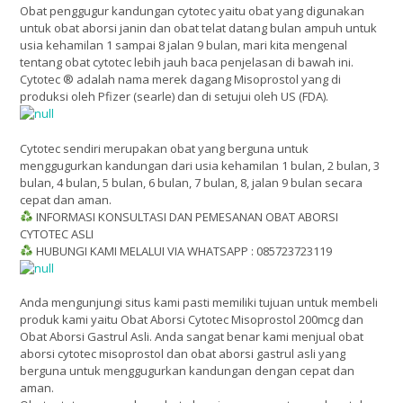
Obat penggugur kandungan cytotec yaitu obat yang digunakan
untuk obat aborsi janin dan obat telat datang bulan ampuh untuk
usia kehamilan 1 sampai 8 jalan 9 bulan, mari kita mengenal
tentang obat cytotec lebih jauh baca penjelasan di bawah ini.
Cytotec ® adalah nama merek dagang Misoprostol yang di
produksi oleh Pfizer (searle) dan di setujui oleh US (FDA).
Cytotec sendiri merupakan obat yang berguna untuk
menggugurkan kandungan dari usia kehamilan 1 bulan, 2 bulan, 3
bulan, 4 bulan, 5 bulan, 6 bulan, 7 bulan, 8, jalan 9 bulan secara
cepat dan aman.
INFORMASI KONSULTASI DAN PEMESANAN OBAT ABORSI
CYTOTEC ASLI
HUBUNGI KAMI MELALUI VIA WHATSAPP : 085723723119
Anda mengunjungi situs kami pasti memiliki tujuan untuk membeli
produk kami yaitu Obat Aborsi Cytotec Misoprostol 200mcg dan
Obat Aborsi Gastrul Asli. Anda sangat benar kami menjual obat
aborsi cytotec misoprostol dan obat aborsi gastrul asli yang
berguna untuk menggugurkan kandungan dengan cepat dan
aman.