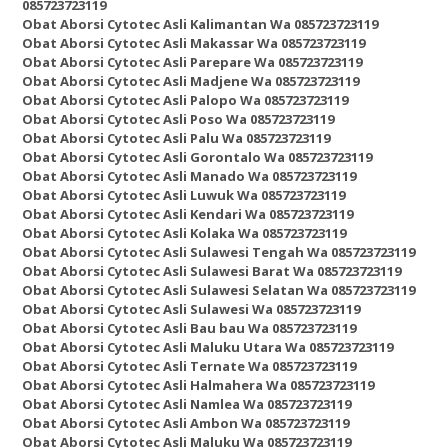
085723723119
Obat Aborsi Cytotec Asli Kalimantan Wa 085723723119
Obat Aborsi Cytotec Asli Makassar Wa 085723723119
Obat Aborsi Cytotec Asli Parepare Wa 085723723119
Obat Aborsi Cytotec Asli Madjene Wa 085723723119
Obat Aborsi Cytotec Asli Palopo Wa 085723723119
Obat Aborsi Cytotec Asli Poso Wa 085723723119
Obat Aborsi Cytotec Asli Palu Wa 085723723119
Obat Aborsi Cytotec Asli Gorontalo Wa 085723723119
Obat Aborsi Cytotec Asli Manado Wa 085723723119
Obat Aborsi Cytotec Asli Luwuk Wa 085723723119
Obat Aborsi Cytotec Asli Kendari Wa 085723723119
Obat Aborsi Cytotec Asli Kolaka Wa 085723723119
Obat Aborsi Cytotec Asli Sulawesi Tengah Wa 085723723119
Obat Aborsi Cytotec Asli Sulawesi Barat Wa 085723723119
Obat Aborsi Cytotec Asli Sulawesi Selatan Wa 085723723119
Obat Aborsi Cytotec Asli Sulawesi Wa 085723723119
Obat Aborsi Cytotec Asli Bau bau Wa 085723723119
Obat Aborsi Cytotec Asli Maluku Utara Wa 085723723119
Obat Aborsi Cytotec Asli Ternate Wa 085723723119
Obat Aborsi Cytotec Asli Halmahera Wa 085723723119
Obat Aborsi Cytotec Asli Namlea Wa 085723723119
Obat Aborsi Cytotec Asli Ambon Wa 085723723119
Obat Aborsi Cytotec Asli Maluku Wa 085723723119