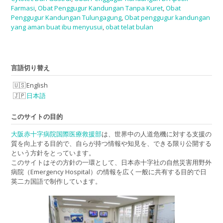
Farmasi
,
Obat Penggugur Kandungan Tanpa Kuret
,
Obat
Penggugur Kandungan Tulungagung
,
Obat penggugur kandungan
yang aman buat ibu menyusui
,
obat telat bulan
言語切り替え
English
日本語
このサイトの目的
大阪赤十字病院国際医療救援部
は、世界中の人道危機に対する支援の
質を向上する目的で、自らが持つ情報や知見を、できる限り公開する
という方針をとっています。
このサイトはその方針の一環として、日本赤十字社の自然災害用野外
病院（Emergency Hospital）の情報を広く一般に共有する目的で日
英二カ国語で制作しています。