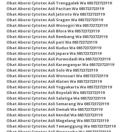
Obat Aborsi Cytotec Asli Trenggalek Wa 085723723119
Obat Aborsi Cytotec Asli Pacitan Wa 085723723119
Obat Aborsi Cytotec Asli Jatiroto Wa 085723723119
Obat Aborsi Cytotec Asli Sragen Wa 085723723119
Obat Aborsi Cytotec Asli Wonogiri Wa 085723723119
Obat Aborsi Cytotec Asli Blora Wa 085723723119
Obat Aborsi Cytotec Asli Rembang Wa 085723723119
Obat Aborsi Cytotec Asli pati Wa 085723723119
Obat Aborsi Cytotec Asli Kudus Wa 085723723119
Obat Aborsi Cytotec Asli Jepara Wa 085723723119
Obat Aborsi Cytotec Asli Purwodadi Wa 085723723119
Obat Aborsi Cytotec Asli Karanganyar Wa 085723723119
Obat Aborsi Cytotec Asli Solo Wa 085723723119
Obat Aborsi Cytotec Asli Wonosari Wa 085723723119
Obat Aborsi Cytotec Asli Klaten Wa 085723723119
Obat Aborsi Cytotec Asli Yogyakarta Wa 085723723119
Obat Aborsi Cytotec Asli Boyolali Wa 085723723119
Obat Aborsi Cytotec Asli Salatiga Wa 085723723119
Obat Aborsi Cytotec Asli Semarang Wa 085723723119
Obat Aborsi Cytotec Asli Demak Wa 085723723119
Obat Aborsi Cytotec Asli Kendal Wa 085723723119
Obat Aborsi Cytotec Asli Magelang Wa 085723723119
Obat Aborsi Cytotec Asli Temanggung Wa 085723723119
Obat Aborsi Cytotec Asli Wonosobo Wa 085723723119