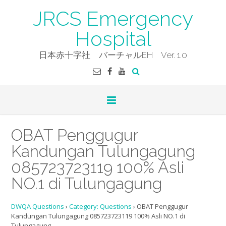
Skip
JRCS Emergency
to
content
Hospital
日本赤十字社 バーチャルEH Ver. 1.0
OBAT Penggugur
Kandungan Tulungagung
085723723119 100% Asli
NO.1 di Tulungagung
DWQA Questions
›
Category: Questions
›
OBAT Penggugur
Kandungan Tulungagung 085723723119 100% Asli NO.1 di
Tulungagung