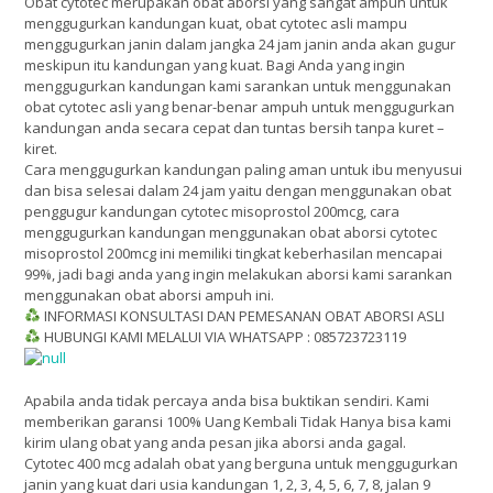
Obat cytotec merupakan obat aborsi yang sangat ampuh untuk
menggugurkan kandungan kuat, obat cytotec asli mampu
menggugurkan janin dalam jangka 24 jam janin anda akan gugur
meskipun itu kandungan yang kuat. Bagi Anda yang ingin
menggugurkan kandungan kami sarankan untuk menggunakan
obat cytotec asli yang benar-benar ampuh untuk menggugurkan
kandungan anda secara cepat dan tuntas bersih tanpa kuret –
kiret.
Cara menggugurkan kandungan paling aman untuk ibu menyusui
dan bisa selesai dalam 24 jam yaitu dengan menggunakan obat
penggugur kandungan cytotec misoprostol 200mcg, cara
menggugurkan kandungan menggunakan obat aborsi cytotec
misoprostol 200mcg ini memiliki tingkat keberhasilan mencapai
99%, jadi bagi anda yang ingin melakukan aborsi kami sarankan
menggunakan obat aborsi ampuh ini.
INFORMASI KONSULTASI DAN PEMESANAN OBAT ABORSI ASLI
HUBUNGI KAMI MELALUI VIA WHATSAPP : 085723723119
Apabila anda tidak percaya anda bisa buktikan sendiri. Kami
memberikan garansi 100% Uang Kembali Tidak Hanya bisa kami
kirim ulang obat yang anda pesan jika aborsi anda gagal.
Cytotec 400 mcg adalah obat yang berguna untuk menggugurkan
janin yang kuat dari usia kandungan 1, 2, 3, 4, 5, 6, 7, 8, jalan 9