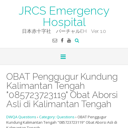
Skip
JRCS Emergency
to
content
Hospital
日本赤十字社 バーチャルEH Ver. 1.0
OBAT Penggugur Kundung
Kalimantan Tengah
"085723723119" Obat Aborsi
Asli di Kalimantan Tengah
DWQA Questions
›
Category: Questions
›
OBAT Penggugur
Kundung Kalimantan Tengah "085723723119" Obat Aborsi Asli di
Kalimantan Tengah