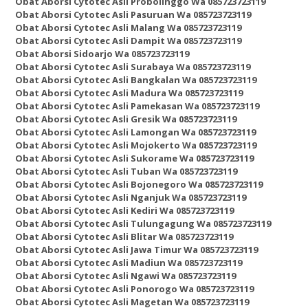
Obat Aborsi Cytotec Asli Probolinggo Wa 085723723119
Obat Aborsi Cytotec Asli Pasuruan Wa 085723723119
Obat Aborsi Cytotec Asli Malang Wa 085723723119
Obat Aborsi Cytotec Asli Dampit Wa 085723723119
Obat Aborsi Sidoarjo Wa 085723723119
Obat Aborsi Cytotec Asli Surabaya Wa 085723723119
Obat Aborsi Cytotec Asli Bangkalan Wa 085723723119
Obat Aborsi Cytotec Asli Madura Wa 085723723119
Obat Aborsi Cytotec Asli Pamekasan Wa 085723723119
Obat Aborsi Cytotec Asli Gresik Wa 085723723119
Obat Aborsi Cytotec Asli Lamongan Wa 085723723119
Obat Aborsi Cytotec Asli Mojokerto Wa 085723723119
Obat Aborsi Cytotec Asli Sukorame Wa 085723723119
Obat Aborsi Cytotec Asli Tuban Wa 085723723119
Obat Aborsi Cytotec Asli Bojonegoro Wa 085723723119
Obat Aborsi Cytotec Asli Nganjuk Wa 085723723119
Obat Aborsi Cytotec Asli Kediri Wa 085723723119
Obat Aborsi Cytotec Asli Tulungagung Wa 085723723119
Obat Aborsi Cytotec Asli Blitar Wa 085723723119
Obat Aborsi Cytotec Asli Jawa Timur Wa 085723723119
Obat Aborsi Cytotec Asli Madiun Wa 085723723119
Obat Aborsi Cytotec Asli Ngawi Wa 085723723119
Obat Aborsi Cytotec Asli Ponorogo Wa 085723723119
Obat Aborsi Cytotec Asli Magetan Wa 085723723119