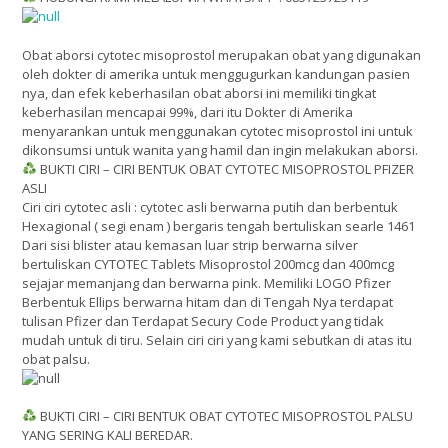
Obat aborsi cytotec misoprostol merupakan obat yang digunakan
oleh dokter di amerika untuk menggugurkan kandungan pasien
nya, dan efek keberhasilan obat aborsi ini memiliki tingkat
keberhasilan mencapai 99%, dari itu Dokter di Amerika
menyarankan untuk menggunakan cytotec misoprostol ini untuk
dikonsumsi untuk wanita yang hamil dan ingin melakukan aborsi.
BUKTI CIRI – CIRI BENTUK OBAT CYTOTEC MISOPROSTOL PFIZER
ASLI
Ciri ciri cytotec asli : cytotec asli berwarna putih dan berbentuk
Hexagional ( segi enam ) bergaris tengah bertuliskan searle 1461
Dari sisi blister atau kemasan luar strip berwarna silver
bertuliskan CYTOTEC Tablets Misoprostol 200mcg dan 400mcg
sejajar memanjang dan berwarna pink. Memiliki LOGO Pfizer
Berbentuk Ellips berwarna hitam dan di Tengah Nya terdapat
tulisan Pfizer dan Terdapat Secury Code Product yang tidak
mudah untuk di tiru. Selain ciri ciri yang kami sebutkan di atas itu
obat palsu.
BUKTI CIRI – CIRI BENTUK OBAT CYTOTEC MISOPROSTOL PALSU
YANG SERING KALI BEREDAR.