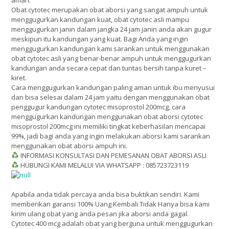
Obat cytotec merupakan obat aborsi yang sangat ampuh untuk
menggugurkan kandungan kuat, obat cytotec asli mampu
menggugurkan janin dalam jangka 24 jam janin anda akan gugur
meskipun itu kandungan yang kuat. Bagi Anda yang ingin
menggugurkan kandungan kami sarankan untuk menggunakan
obat cytotec asli yang benar-benar ampuh untuk menggugurkan
kandungan anda secara cepat dan tuntas bersih tanpa kuret –
kiret.
Cara menggugurkan kandungan paling aman untuk ibu menyusui
dan bisa selesai dalam 24 jam yaitu dengan menggunakan obat
penggugur kandungan cytotec misoprostol 200mcg, cara
menggugurkan kandungan menggunakan obat aborsi cytotec
misoprostol 200mcg ini memiliki tingkat keberhasilan mencapai
99%, jadi bagi anda yang ingin melakukan aborsi kami sarankan
menggunakan obat aborsi ampuh ini.
INFORMASI KONSULTASI DAN PEMESANAN OBAT ABORSI ASLI
HUBUNGI KAMI MELALUI VIA WHATSAPP : 085723723119
Apabila anda tidak percaya anda bisa buktikan sendiri. Kami
memberikan garansi 100% Uang Kembali Tidak Hanya bisa kami
kirim ulang obat yang anda pesan jika aborsi anda gagal.
Cytotec 400 mcg adalah obat yang berguna untuk menggugurkan