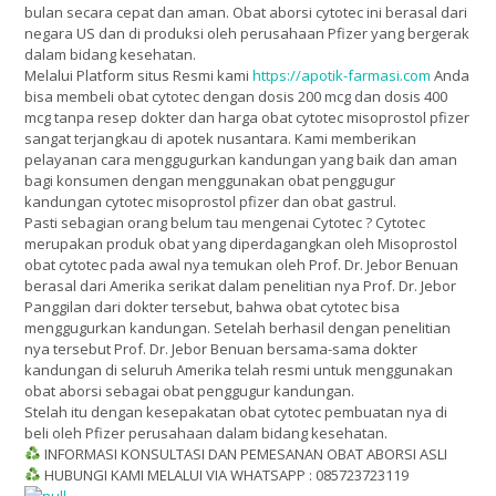
bulan secara cepat dan aman. Obat aborsi cytotec ini berasal dari
negara US dan di produksi oleh perusahaan Pfizer yang bergerak
dalam bidang kesehatan.
Melalui Platform situs Resmi kami
https://apotik-farmasi.com
Anda
bisa membeli obat cytotec dengan dosis 200 mcg dan dosis 400
mcg tanpa resep dokter dan harga obat cytotec misoprostol pfizer
sangat terjangkau di apotek nusantara. Kami memberikan
pelayanan cara menggugurkan kandungan yang baik dan aman
bagi konsumen dengan menggunakan obat penggugur
kandungan cytotec misoprostol pfizer dan obat gastrul.
Pasti sebagian orang belum tau mengenai Cytotec ? Cytotec
merupakan produk obat yang diperdagangkan oleh Misoprostol
obat cytotec pada awal nya temukan oleh Prof. Dr. Jebor Benuan
berasal dari Amerika serikat dalam penelitian nya Prof. Dr. Jebor
Panggilan dari dokter tersebut, bahwa obat cytotec bisa
menggugurkan kandungan. Setelah berhasil dengan penelitian
nya tersebut Prof. Dr. Jebor Benuan bersama-sama dokter
kandungan di seluruh Amerika telah resmi untuk menggunakan
obat aborsi sebagai obat penggugur kandungan.
Stelah itu dengan kesepakatan obat cytotec pembuatan nya di
beli oleh Pfizer perusahaan dalam bidang kesehatan.
INFORMASI KONSULTASI DAN PEMESANAN OBAT ABORSI ASLI
HUBUNGI KAMI MELALUI VIA WHATSAPP : 085723723119