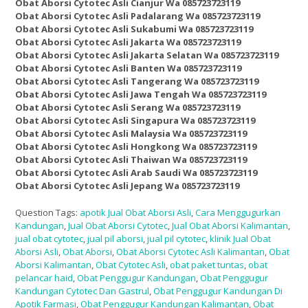
Obat Aborsi Cytotec Asli Cianjur Wa 085723723119
Obat Aborsi Cytotec Asli Padalarang Wa 085723723119
Obat Aborsi Cytotec Asli Sukabumi Wa 085723723119
Obat Aborsi Cytotec Asli Jakarta Wa 085723723119
Obat Aborsi Cytotec Asli Jakarta Selatan Wa 085723723119
Obat Aborsi Cytotec Asli Banten Wa 085723723119
Obat Aborsi Cytotec Asli Tangerang Wa 085723723119
Obat Aborsi Cytotec Asli Jawa Tengah Wa 085723723119
Obat Aborsi Cytotec Asli Serang Wa 085723723119
Obat Aborsi Cytotec Asli Singapura Wa 085723723119
Obat Aborsi Cytotec Asli Malaysia Wa 085723723119
Obat Aborsi Cytotec Asli Hongkong Wa 085723723119
Obat Aborsi Cytotec Asli Thaiwan Wa 085723723119
Obat Aborsi Cytotec Asli Arab Saudi Wa 085723723119
Obat Aborsi Cytotec Asli Jepang Wa 085723723119
Question Tags:
apotik Jual Obat Aborsi Asli
,
Cara Menggugurkan
Kandungan
,
Jual Obat Aborsi Cytotec
,
Jual Obat Aborsi Kalimantan
,
jual obat cytotec
,
jual pil aborsi
,
jual pil cytotec
,
klinik Jual Obat
Aborsi Asli
,
Obat Aborsi
,
Obat Aborsi Cytotec Asli Kalimantan
,
Obat
Aborsi Kalimantan
,
Obat Cytotec Asli
,
obat paket tuntas
,
obat
pelancar haid
,
Obat Penggugur Kandungan
,
Obat Penggugur
Kandungan Cytotec Dan Gastrul
,
Obat Penggugur Kandungan Di
Apotik Farmasi
,
Obat Penggugur Kandungan Kalimantan
,
Obat