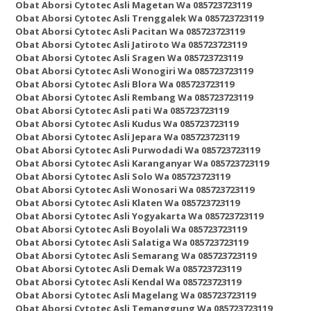
Obat Aborsi Cytotec Asli Magetan Wa 085723723119
Obat Aborsi Cytotec Asli Trenggalek Wa 085723723119
Obat Aborsi Cytotec Asli Pacitan Wa 085723723119
Obat Aborsi Cytotec Asli Jatiroto Wa 085723723119
Obat Aborsi Cytotec Asli Sragen Wa 085723723119
Obat Aborsi Cytotec Asli Wonogiri Wa 085723723119
Obat Aborsi Cytotec Asli Blora Wa 085723723119
Obat Aborsi Cytotec Asli Rembang Wa 085723723119
Obat Aborsi Cytotec Asli pati Wa 085723723119
Obat Aborsi Cytotec Asli Kudus Wa 085723723119
Obat Aborsi Cytotec Asli Jepara Wa 085723723119
Obat Aborsi Cytotec Asli Purwodadi Wa 085723723119
Obat Aborsi Cytotec Asli Karanganyar Wa 085723723119
Obat Aborsi Cytotec Asli Solo Wa 085723723119
Obat Aborsi Cytotec Asli Wonosari Wa 085723723119
Obat Aborsi Cytotec Asli Klaten Wa 085723723119
Obat Aborsi Cytotec Asli Yogyakarta Wa 085723723119
Obat Aborsi Cytotec Asli Boyolali Wa 085723723119
Obat Aborsi Cytotec Asli Salatiga Wa 085723723119
Obat Aborsi Cytotec Asli Semarang Wa 085723723119
Obat Aborsi Cytotec Asli Demak Wa 085723723119
Obat Aborsi Cytotec Asli Kendal Wa 085723723119
Obat Aborsi Cytotec Asli Magelang Wa 085723723119
Obat Aborsi Cytotec Asli Temanggung Wa 085723723119