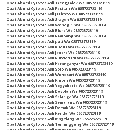
Obat Aborsi Cytotec Asli Trenggalek Wa 085723723119
Obat Aborsi Cytotec Asli Pacitan Wa 085723723119
Obat Aborsi Cytotec Asli Jatiroto Wa 085723723119
Obat Aborsi Cytotec Asli Sragen Wa 085723723119
Obat Aborsi Cytotec Asli Wonogiri Wa 085723723119
Obat Aborsi Cytotec Asli Blora Wa 085723723119
Obat Aborsi Cytotec Asli Rembang Wa 085723723119
Obat Aborsi Cytotec Asli pati Wa 085723723119
Obat Aborsi Cytotec Asli Kudus Wa 085723723119
Obat Aborsi Cytotec Asli Jepara Wa 085723723119
Obat Aborsi Cytotec Asli Purwodadi Wa 085723723119
Obat Aborsi Cytotec Asli Karanganyar Wa 085723723119
Obat Aborsi Cytotec Asli Solo Wa 085723723119
Obat Aborsi Cytotec Asli Wonosari Wa 085723723119
Obat Aborsi Cytotec Asli Klaten Wa 085723723119
Obat Aborsi Cytotec Asli Yogyakarta Wa 085723723119
Obat Aborsi Cytotec Asli Boyolali Wa 085723723119
Obat Aborsi Cytotec Asli Salatiga Wa 085723723119
Obat Aborsi Cytotec Asli Semarang Wa 085723723119
Obat Aborsi Cytotec Asli Demak Wa 085723723119
Obat Aborsi Cytotec Asli Kendal Wa 085723723119
Obat Aborsi Cytotec Asli Magelang Wa 085723723119
Obat Aborsi Cytotec Asli Temanggung Wa 085723723119
Obat Aborsi Cytotec Asli Wonosobo Wa 085723723119