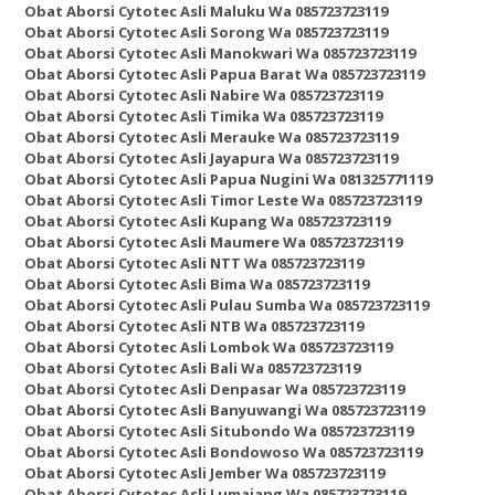
Obat Aborsi Cytotec Asli Maluku Wa 085723723119
Obat Aborsi Cytotec Asli Sorong Wa 085723723119
Obat Aborsi Cytotec Asli Manokwari Wa 085723723119
Obat Aborsi Cytotec Asli Papua Barat Wa 085723723119
Obat Aborsi Cytotec Asli Nabire Wa 085723723119
Obat Aborsi Cytotec Asli Timika Wa 085723723119
Obat Aborsi Cytotec Asli Merauke Wa 085723723119
Obat Aborsi Cytotec Asli Jayapura Wa 085723723119
Obat Aborsi Cytotec Asli Papua Nugini Wa 081325771119
Obat Aborsi Cytotec Asli Timor Leste Wa 085723723119
Obat Aborsi Cytotec Asli Kupang Wa 085723723119
Obat Aborsi Cytotec Asli Maumere Wa 085723723119
Obat Aborsi Cytotec Asli NTT Wa 085723723119
Obat Aborsi Cytotec Asli Bima Wa 085723723119
Obat Aborsi Cytotec Asli Pulau Sumba Wa 085723723119
Obat Aborsi Cytotec Asli NTB Wa 085723723119
Obat Aborsi Cytotec Asli Lombok Wa 085723723119
Obat Aborsi Cytotec Asli Bali Wa 085723723119
Obat Aborsi Cytotec Asli Denpasar Wa 085723723119
Obat Aborsi Cytotec Asli Banyuwangi Wa 085723723119
Obat Aborsi Cytotec Asli Situbondo Wa 085723723119
Obat Aborsi Cytotec Asli Bondowoso Wa 085723723119
Obat Aborsi Cytotec Asli Jember Wa 085723723119
Obat Aborsi Cytotec Asli Lumajang Wa 085723723119