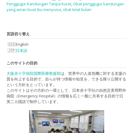
Penggugur Kandungan Tanpa Kuret
,
Obat penggugur kandungan
yang aman buat ibu menyusui
,
obat telat bulan
言語切り替え
English
日本語
このサイトの目的
大阪赤十字病院国際医療救援部
は、世界中の人道危機に対する支援の
質を向上する目的で、自らが持つ情報や知見を、できる限り公開する
という方針をとっています。
このサイトはその方針の一環として、日本赤十字社の自然災害用野外
病院（Emergency Hospital）の情報を広く一般に共有する目的で日
英二カ国語で制作しています。