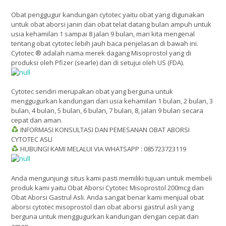
Obat penggugur kandungan cytotec yaitu obat yang digunakan
untuk obat aborsi janin dan obat telat datang bulan ampuh untuk
usia kehamilan 1 sampai 8 jalan 9 bulan, mari kita mengenal
tentang obat cytotec lebih jauh baca penjelasan di bawah ini.
Cytotec ® adalah nama merek dagang Misoprostol yang di
produksi oleh Pfizer (searle) dan di setujui oleh US (FDA).
Cytotec sendiri merupakan obat yang berguna untuk
menggugurkan kandungan dari usia kehamilan 1 bulan, 2 bulan, 3
bulan, 4 bulan, 5 bulan, 6 bulan, 7 bulan, 8, jalan 9 bulan secara
cepat dan aman.
INFORMASI KONSULTASI DAN PEMESANAN OBAT ABORSI
CYTOTEC ASLI
HUBUNGI KAMI MELALUI VIA WHATSAPP : 085723723119
Anda mengunjungi situs kami pasti memiliki tujuan untuk membeli
produk kami yaitu Obat Aborsi Cytotec Misoprostol 200mcg dan
Obat Aborsi Gastrul Asli. Anda sangat benar kami menjual obat
aborsi cytotec misoprostol dan obat aborsi gastrul asli yang
berguna untuk menggugurkan kandungan dengan cepat dan
aman.