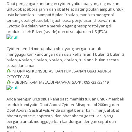
Obat penggugur kandungan cytotec yaitu obat yang digunakan
untuk obat aborsi janin dan obat telat datang bulan ampuh untuk
usia kehamilan 1 sampai 8 jalan 9 bulan, mari kita mengenal
tentang obat cytotec lebih jauh baca penjelasan di bawah ini.
Cytotec ® adalah nama merek dagang Misoprostol yang di
produksi oleh Pfizer (searle) dan di setujui oleh US (FDA).
Cytotec sendiri merupakan obat yang berguna untuk
menggugurkan kandungan dari usia kehamilan 1 bulan, 2 bulan, 3
bulan, 4 bulan, 5 bulan, 6 bulan, 7 bulan, 8, jalan 9 bulan secara
cepat dan aman.
INFORMASI KONSULTASI DAN PEMESANAN OBAT ABORSI
CYTOTEC ASLI
HUBUNGI KAMI MELALUI VIA WHATSAPP : 085723723119
Anda mengunjungi situs kami pasti memiliki tujuan untuk membeli
produk kami yaitu Obat Aborsi Cytotec Misoprostol 200mcg dan
Obat Aborsi Gastrul Asli. Anda sangat benar kami menjual obat
aborsi cytotec misoprostol dan obat aborsi gastrul asli yang
berguna untuk menggugurkan kandungan dengan cepat dan
aman.