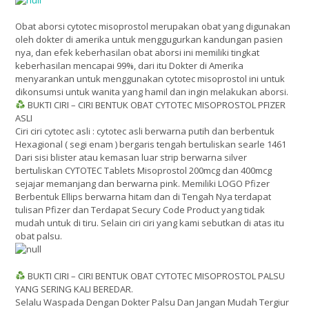
Obat aborsi cytotec misoprostol merupakan obat yang digunakan
oleh dokter di amerika untuk menggugurkan kandungan pasien
nya, dan efek keberhasilan obat aborsi ini memiliki tingkat
keberhasilan mencapai 99%, dari itu Dokter di Amerika
menyarankan untuk menggunakan cytotec misoprostol ini untuk
dikonsumsi untuk wanita yang hamil dan ingin melakukan aborsi.
BUKTI CIRI – CIRI BENTUK OBAT CYTOTEC MISOPROSTOL PFIZER
ASLI
Ciri ciri cytotec asli : cytotec asli berwarna putih dan berbentuk
Hexagional ( segi enam ) bergaris tengah bertuliskan searle 1461
Dari sisi blister atau kemasan luar strip berwarna silver
bertuliskan CYTOTEC Tablets Misoprostol 200mcg dan 400mcg
sejajar memanjang dan berwarna pink. Memiliki LOGO Pfizer
Berbentuk Ellips berwarna hitam dan di Tengah Nya terdapat
tulisan Pfizer dan Terdapat Secury Code Product yang tidak
mudah untuk di tiru. Selain ciri ciri yang kami sebutkan di atas itu
obat palsu.
BUKTI CIRI – CIRI BENTUK OBAT CYTOTEC MISOPROSTOL PALSU
YANG SERING KALI BEREDAR.
Selalu Waspada Dengan Dokter Palsu Dan Jangan Mudah Tergiur