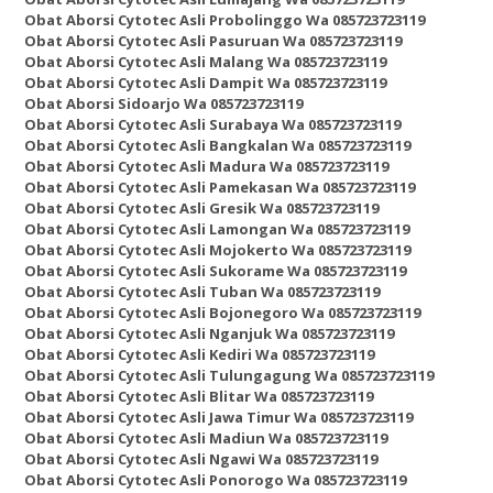
Obat Aborsi Cytotec Asli Probolinggo Wa 085723723119
Obat Aborsi Cytotec Asli Pasuruan Wa 085723723119
Obat Aborsi Cytotec Asli Malang Wa 085723723119
Obat Aborsi Cytotec Asli Dampit Wa 085723723119
Obat Aborsi Sidoarjo Wa 085723723119
Obat Aborsi Cytotec Asli Surabaya Wa 085723723119
Obat Aborsi Cytotec Asli Bangkalan Wa 085723723119
Obat Aborsi Cytotec Asli Madura Wa 085723723119
Obat Aborsi Cytotec Asli Pamekasan Wa 085723723119
Obat Aborsi Cytotec Asli Gresik Wa 085723723119
Obat Aborsi Cytotec Asli Lamongan Wa 085723723119
Obat Aborsi Cytotec Asli Mojokerto Wa 085723723119
Obat Aborsi Cytotec Asli Sukorame Wa 085723723119
Obat Aborsi Cytotec Asli Tuban Wa 085723723119
Obat Aborsi Cytotec Asli Bojonegoro Wa 085723723119
Obat Aborsi Cytotec Asli Nganjuk Wa 085723723119
Obat Aborsi Cytotec Asli Kediri Wa 085723723119
Obat Aborsi Cytotec Asli Tulungagung Wa 085723723119
Obat Aborsi Cytotec Asli Blitar Wa 085723723119
Obat Aborsi Cytotec Asli Jawa Timur Wa 085723723119
Obat Aborsi Cytotec Asli Madiun Wa 085723723119
Obat Aborsi Cytotec Asli Ngawi Wa 085723723119
Obat Aborsi Cytotec Asli Ponorogo Wa 085723723119