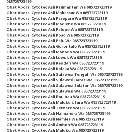
085723723119
Obat Aborsi Cytotec Asli Kalimantan Wa 085723723119
Obat Aborsi Cytotec Asli Makassar Wa 085723723119
Obat Aborsi Cytotec Asli Parepare Wa 085723723119
Obat Aborsi Cytotec Asli Madjene Wa 085723723119
Obat Aborsi Cytotec Asli Palopo Wa 085723723119
Obat Aborsi Cytotec Asli Poso Wa 085723723119
Obat Aborsi Cytotec Asli Palu Wa 085723723119
Obat Aborsi Cytotec Asli Gorontalo Wa 085723723119
Obat Aborsi Cytotec Asli Manado Wa 085723723119
Obat Aborsi Cytotec Asli Luwuk Wa 085723723119
Obat Aborsi Cytotec Asli Kendari Wa 085723723119
Obat Aborsi Cytotec Asli Kolaka Wa 085723723119
Obat Aborsi Cytotec Asli Sulawesi Tengah Wa 085723723119
Obat Aborsi Cytotec Asli Sulawesi Barat Wa 085723723119
Obat Aborsi Cytotec Asli Sulawesi Selatan Wa 085723723119
Obat Aborsi Cytotec Asli Sulawesi Wa 085723723119
Obat Aborsi Cytotec Asli Bau bau Wa 085723723119
Obat Aborsi Cytotec Asli Maluku Utara Wa 085723723119
Obat Aborsi Cytotec Asli Ternate Wa 085723723119
Obat Aborsi Cytotec Asli Halmahera Wa 085723723119
Obat Aborsi Cytotec Asli Namlea Wa 085723723119
Obat Aborsi Cytotec Asli Ambon Wa 085723723119
Obat Aborsi Cytotec Asli Maluku Wa 085723723119