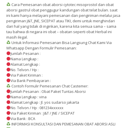
Cara Pemesanan obat aborsi cytotec misoprostol dan obat
aborsi gastrul obat penggugur kandungan obat telat bulan. saat
ini kami hanya melayani pemesanan dan pengiriman melalui jasa
pengiriman J&T, JNE, SICEPAT atau TIKI, demi untuk menghindari
dari hal yang tidak di inginkan, karena kita semua sama – sama
tau bahwa di negara ini obat – obatan seperti obat Herbal ini
masih ilegal.
Untuk Informasi Pemesanan Bisa Langsung Chat Kami Via
Whatsapp Dengan Formulir Pemesanan:
Jumlah Pesanan :
Nama Lengkap :
Alamat Lengkap :
No. Telvon / Hp :
Via Paket Kiriman :
Via Bank Pembayaran :
Contoh Formulir Pemesanan Chat Castemer:
Jumlah Pesanan : Obat Paket Tuntas Aborsi
Nama Lengkap : vina
Alamat Lengkap : Jl. yos sudarso jakarta
No. Telvon / Hp : 081234xxxxxx
Via Paket Kiriman : J&T / JNE / SICEPAT
Via Bank : BCA
INFORMASI KONSULTASI DAN PEMESANAN OBAT ABORSI ASLI