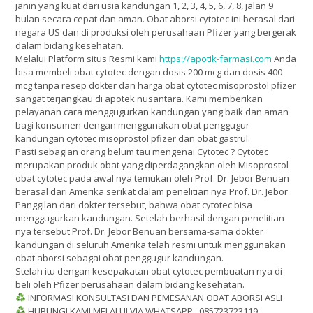
janin yang kuat dari usia kandungan 1, 2, 3, 4, 5, 6, 7, 8, jalan 9
bulan secara cepat dan aman. Obat aborsi cytotec ini berasal dari
negara US dan di produksi oleh perusahaan Pfizer yang bergerak
dalam bidang kesehatan.
Melalui Platform situs Resmi kami
https://apotik-farmasi.com
Anda
bisa membeli obat cytotec dengan dosis 200 mcg dan dosis 400
mcg tanpa resep dokter dan harga obat cytotec misoprostol pfizer
sangat terjangkau di apotek nusantara. Kami memberikan
pelayanan cara menggugurkan kandungan yang baik dan aman
bagi konsumen dengan menggunakan obat penggugur
kandungan cytotec misoprostol pfizer dan obat gastrul.
Pasti sebagian orang belum tau mengenai Cytotec ? Cytotec
merupakan produk obat yang diperdagangkan oleh Misoprostol
obat cytotec pada awal nya temukan oleh Prof. Dr. Jebor Benuan
berasal dari Amerika serikat dalam penelitian nya Prof. Dr. Jebor
Panggilan dari dokter tersebut, bahwa obat cytotec bisa
menggugurkan kandungan. Setelah berhasil dengan penelitian
nya tersebut Prof. Dr. Jebor Benuan bersama-sama dokter
kandungan di seluruh Amerika telah resmi untuk menggunakan
obat aborsi sebagai obat penggugur kandungan.
Stelah itu dengan kesepakatan obat cytotec pembuatan nya di
beli oleh Pfizer perusahaan dalam bidang kesehatan.
INFORMASI KONSULTASI DAN PEMESANAN OBAT ABORSI ASLI
HUBUNGI KAMI MELALUI VIA WHATSAPP : 085723723119