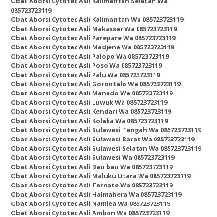
Obat Aborsi Cytotec Asli Kalimantan Selatan Wa
085723723119
Obat Aborsi Cytotec Asli Kalimantan Wa 085723723119
Obat Aborsi Cytotec Asli Makassar Wa 085723723119
Obat Aborsi Cytotec Asli Parepare Wa 085723723119
Obat Aborsi Cytotec Asli Madjene Wa 085723723119
Obat Aborsi Cytotec Asli Palopo Wa 085723723119
Obat Aborsi Cytotec Asli Poso Wa 085723723119
Obat Aborsi Cytotec Asli Palu Wa 085723723119
Obat Aborsi Cytotec Asli Gorontalo Wa 085723723119
Obat Aborsi Cytotec Asli Manado Wa 085723723119
Obat Aborsi Cytotec Asli Luwuk Wa 085723723119
Obat Aborsi Cytotec Asli Kendari Wa 085723723119
Obat Aborsi Cytotec Asli Kolaka Wa 085723723119
Obat Aborsi Cytotec Asli Sulawesi Tengah Wa 085723723119
Obat Aborsi Cytotec Asli Sulawesi Barat Wa 085723723119
Obat Aborsi Cytotec Asli Sulawesi Selatan Wa 085723723119
Obat Aborsi Cytotec Asli Sulawesi Wa 085723723119
Obat Aborsi Cytotec Asli Bau bau Wa 085723723119
Obat Aborsi Cytotec Asli Maluku Utara Wa 085723723119
Obat Aborsi Cytotec Asli Ternate Wa 085723723119
Obat Aborsi Cytotec Asli Halmahera Wa 085723723119
Obat Aborsi Cytotec Asli Namlea Wa 085723723119
Obat Aborsi Cytotec Asli Ambon Wa 085723723119