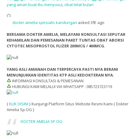
yang aman buat ibu menyusui
,
obat telat bulan
docter amelia spesialis kandungan
asked 3年 ago
BERSAMA DOKTER AMELIA, MELAYANI KONSULTASI SEPUTAR
KEHAMILAN DAN PEMESANAN PAKET TUNTAS OBAT ABORSI
CYTOTEC MISOPROSTOL FLIZER 200MCG / 400MCG.
YANG ASLI AMANAH DAN TERPERCAYA PASTI NYA BERANI
MENUNJUKKAN IDENTITAS KTP ASLI KEDOKTERAN NYA.
INFORMASI KONSULTASI & PEMESANAN
HUBUNGI KAMI MELALUI VIA WHATSAPP : 085723723119
{
KLIK DISINI
} Kunjungi Platform Situs Website Resmi Kami { Dokter
Amelia Sp.OG }
DOCTER AMELIA SP.OG