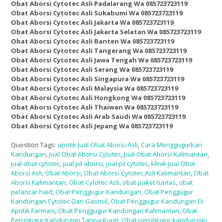
Obat Aborsi Cytotec Asli Padalarang Wa 085723723119
Obat Aborsi Cytotec Asli Sukabumi Wa 085723723119
Obat Aborsi Cytotec Asli Jakarta Wa 085723723119
Obat Aborsi Cytotec Asli Jakarta Selatan Wa 085723723119
Obat Aborsi Cytotec Asli Banten Wa 085723723119
Obat Aborsi Cytotec Asli Tangerang Wa 085723723119
Obat Aborsi Cytotec Asli Jawa Tengah Wa 085723723119
Obat Aborsi Cytotec Asli Serang Wa 085723723119
Obat Aborsi Cytotec Asli Singapura Wa 085723723119
Obat Aborsi Cytotec Asli Malaysia Wa 085723723119
Obat Aborsi Cytotec Asli Hongkong Wa 085723723119
Obat Aborsi Cytotec Asli Thaiwan Wa 085723723119
Obat Aborsi Cytotec Asli Arab Saudi Wa 085723723119
Obat Aborsi Cytotec Asli Jepang Wa 085723723119
Question Tags:
apotik Jual Obat Aborsi Asli
,
Cara Menggugurkan
Kandungan
,
Jual Obat Aborsi Cytotec
,
Jual Obat Aborsi Kalimantan
,
jual obat cytotec
,
jual pil aborsi
,
jual pil cytotec
,
klinik Jual Obat
Aborsi Asli
,
Obat Aborsi
,
Obat Aborsi Cytotec Asli Kalimantan
,
Obat
Aborsi Kalimantan
,
Obat Cytotec Asli
,
obat paket tuntas
,
obat
pelancar haid
,
Obat Penggugur Kandungan
,
Obat Penggugur
Kandungan Cytotec Dan Gastrul
,
Obat Penggugur Kandungan Di
Apotik Farmasi
,
Obat Penggugur Kandungan Kalimantan
,
Obat
Penggugur Kandungan Tanpa Kuret
,
Obat penggugur kandungan