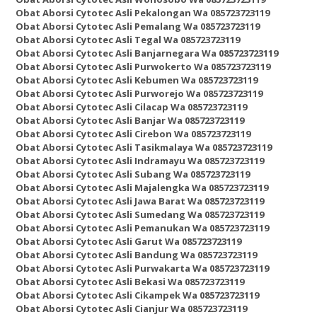
Obat Aborsi Cytotec Asli Pekalongan Wa 085723723119
Obat Aborsi Cytotec Asli Pemalang Wa 085723723119
Obat Aborsi Cytotec Asli Tegal Wa 085723723119
Obat Aborsi Cytotec Asli Banjarnegara Wa 085723723119
Obat Aborsi Cytotec Asli Purwokerto Wa 085723723119
Obat Aborsi Cytotec Asli Kebumen Wa 085723723119
Obat Aborsi Cytotec Asli Purworejo Wa 085723723119
Obat Aborsi Cytotec Asli Cilacap Wa 085723723119
Obat Aborsi Cytotec Asli Banjar Wa 085723723119
Obat Aborsi Cytotec Asli Cirebon Wa 085723723119
Obat Aborsi Cytotec Asli Tasikmalaya Wa 085723723119
Obat Aborsi Cytotec Asli Indramayu Wa 085723723119
Obat Aborsi Cytotec Asli Subang Wa 085723723119
Obat Aborsi Cytotec Asli Majalengka Wa 085723723119
Obat Aborsi Cytotec Asli Jawa Barat Wa 085723723119
Obat Aborsi Cytotec Asli Sumedang Wa 085723723119
Obat Aborsi Cytotec Asli Pemanukan Wa 085723723119
Obat Aborsi Cytotec Asli Garut Wa 085723723119
Obat Aborsi Cytotec Asli Bandung Wa 085723723119
Obat Aborsi Cytotec Asli Purwakarta Wa 085723723119
Obat Aborsi Cytotec Asli Bekasi Wa 085723723119
Obat Aborsi Cytotec Asli Cikampek Wa 085723723119
Obat Aborsi Cytotec Asli Cianjur Wa 085723723119