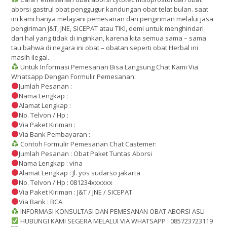
aborsi gastrul obat penggugur kandungan obat telat bulan. saat
ini kami hanya melayani pemesanan dan pengiriman melalui jasa
pengiriman J&T, JNE, SICEPAT atau TIKI, demi untuk menghindari
dari hal yang tidak di inginkan, karena kita semua sama – sama
tau bahwa di negara ini obat – obatan seperti obat Herbal ini
masih ilegal.
Untuk Informasi Pemesanan Bisa Langsung Chat Kami Via
Whatsapp Dengan Formulir Pemesanan:
Jumlah Pesanan :
Nama Lengkap :
Alamat Lengkap :
No. Telvon / Hp :
Via Paket Kiriman :
Via Bank Pembayaran :
Contoh Formulir Pemesanan Chat Castemer:
Jumlah Pesanan : Obat Paket Tuntas Aborsi
Nama Lengkap : vina
Alamat Lengkap : Jl. yos sudarso jakarta
No. Telvon / Hp : 081234xxxxxx
Via Paket Kiriman : J&T / JNE / SICEPAT
Via Bank : BCA
INFORMASI KONSULTASI DAN PEMESANAN OBAT ABORSI ASLI
HUBUNGI KAMI SEGERA MELALUI VIA WHATSAPP : 085723723119