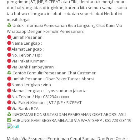
pengiriman J&T, JNE, SICEPAT atau TIKI, demi untuk menghindari
dari hal yang tidak di inginkan, karena kita semua sama – sama
tau bahwa di negara ini obat – obatan seperti obat Herbal ini
masih ilegal.
Untuk Informasi Pemesanan Bisa Langsung Chat Kami Via
Whatsapp Dengan Formulir Pemesanan:
Jumlah Pesanan :
Nama Lengkap :
Alamat Lengkap :
No. Telvon / Hp :
Via Paket Kiriman :
Via Bank Pembayaran :
Contoh Formulir Pemesanan Chat Castemer:
Jumlah Pesanan : Obat Paket Tuntas Aborsi
Nama Lengkap : vina
Alamat Lengkap : Jl. yos sudarso jakarta
No. Telvon / Hp : 081234xxxxxx
Via Paket Kiriman : J&T / JNE / SICEPAT
Via Bank : BCA
INFORMASI KONSULTASI DAN PEMESANAN OBAT ABORSI ASLI
HUBUNGI KAMI SEGERA MELALUI VIA WHATSAPP : 085723723119
Melalui Via Ekspedisi Pengiriman Cepat Sampai Dan Free Ongkir