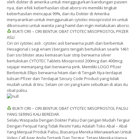
oleh dokter di amerika untuk menggugurkan kandungan pasien
nya, dan efek keberhasilan obat aborsi ini memiliki tingkat
keberhasilan mencapai 99%, dari itu Dokter di Amerika
menyarankan untuk menggunakan cytotec misoprostol ini untuk
dikonsumsi untuk wanita yang hamil dan ingin melakukan aborsi.
BUKTI CIRI – CIRI BENTUK OBAT CYTOTEC MISOPROSTOL PFIZER
ASLI
Ciri ciri cytotec asli : cytotec asli berwarna putih dan berbentuk
Hexagional ( segi enam ) bergaris tengah bertuliskan searle 1461
Dari sisi blister atau kemasan luar strip berwarna silver
bertuliskan CYTOTEC Tablets Misoprostol 200mcg dan 400mcg
sejajar memanjang dan berwarna pink. Memiliki LOGO Pfizer
Berbentuk Ellips berwarna hitam dan di Tengah Nya terdapat
tulisan Pfizer dan Terdapat Secury Code Product yang tidak
mudah untuk di tiru. Selain ciri ciri yang kami sebutkan di atas itu
obat palsu.
BUKTI CIRI – CIRI BENTUK OBAT CYTOTEC MISOPROSTOL PALSU
YANG SERING KALI BEREDAR.
Selalu Waspada Dengan Dokter Palsu Dan Jangan Mudah Tergiur
Dengan Penjual Yang Tidak Resmi Yaitu Adalah Toko Abal – Abal
Yang Menjual Produk Palsu, Biasanya Mereka Menawarkan Untuk
Video Call Agar Anda Tertarik Dan Tergiur, Tetapi Mereka Hanya