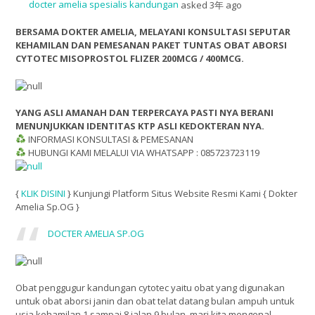
docter amelia spesialis kandungan
asked 3年 ago
BERSAMA DOKTER AMELIA, MELAYANI KONSULTASI SEPUTAR
KEHAMILAN DAN PEMESANAN PAKET TUNTAS OBAT ABORSI
CYTOTEC MISOPROSTOL FLIZER 200MCG / 400MCG.
YANG ASLI AMANAH DAN TERPERCAYA PASTI NYA BERANI
MENUNJUKKAN IDENTITAS KTP ASLI KEDOKTERAN NYA.
INFORMASI KONSULTASI & PEMESANAN
HUBUNGI KAMI MELALUI VIA WHATSAPP : 085723723119
{
KLIK DISINI
} Kunjungi Platform Situs Website Resmi Kami { Dokter
Amelia Sp.OG }
DOCTER AMELIA SP.OG
Obat penggugur kandungan cytotec yaitu obat yang digunakan
untuk obat aborsi janin dan obat telat datang bulan ampuh untuk
usia kehamilan 1 sampai 8 jalan 9 bulan, mari kita mengenal