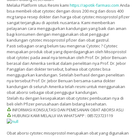
Melalui Platform situs Resmi kami
https://apotik-farmasi.com
Anda
bisa membeli obat cytotec dengan dosis 200 mcg dan dosis 400
mcg tanpa resep dokter dan harga obat cytotec misoprostol pfizer
sangat terjangkau di apotek nusantara. Kami memberikan
pelayanan cara menggugurkan kandungan yang baik dan aman
bagi konsumen dengan menggunakan obat penggugur
kandungan cytotec misoprostol pfizer dan obat gastrul.
Pasti sebagian orang belum tau mengenai Cytotec ? Cytotec
merupakan produk obat yang diperdagangkan oleh Misoprostol
obat cytotec pada awal nya temukan oleh Prof. Dr. Jebor Benuan
berasal dari Amerika serikat dalam penelitian nya Prof. Dr. Jebor
Panggilan dari dokter tersebut, bahwa obat cytotec bisa
menggugurkan kandungan. Setelah berhasil dengan penelitian
nya tersebut Prof. Dr. Jebor Benuan bersama-sama dokter
kandungan di seluruh Amerika telah resmi untuk menggunakan
obat aborsi sebagai obat penggugur kandungan.
Stelah itu dengan kesepakatan obat cytotec pembuatan nya di
beli oleh Pfizer perusahaan dalam bidang kesehatan.
INFORMASI KONSULTASI DAN PEMESANAN OBAT ABORSI ASLI
HUBUNGI KAMI MELALUI VIA WHATSAPP : 085723723119
Obat aborsi cytotec misoprostol merupakan obat yang digunakan