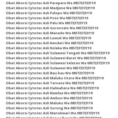
Obat Aborsi Cytotec Asli Parepare Wa 085723723119
Obat Aborsi Cytotec Asli Madjene Wa 085723723119
Obat Aborsi Cytotec Asli Palopo Wa 085723723119
Obat Aborsi Cytotec Asli Poso Wa 085723723119
Obat Aborsi Cytotec Asli Palu Wa 085723723119
Obat Aborsi Cytotec Asli Gorontalo Wa 085723723119
Obat Aborsi Cytotec Asli Manado Wa 085723723119
Obat Aborsi Cytotec Asli Luwuk Wa 085723723119
Obat Aborsi Cytotec Asli Kendari Wa 085723723119
Obat Aborsi Cytotec Asli Kolaka Wa 085723723119
Obat Aborsi Cytotec Asli Sulawesi Tengah Wa 085723723119
Obat Aborsi Cytotec Asli Sulawesi Barat Wa 085723723119
Obat Aborsi Cytotec Asli Sulawesi Selatan Wa 085723723119
Obat Aborsi Cytotec Asli Sulawesi Wa 085723723119
Obat Aborsi Cytotec Asli Bau bau Wa 085723723119
Obat Aborsi Cytotec Asli Maluku Utara Wa 085723723119
Obat Aborsi Cytotec Asli Ternate Wa 085723723119
Obat Aborsi Cytotec Asli Halmahera Wa 085723723119
Obat Aborsi Cytotec Asli Namlea Wa 085723723119
Obat Aborsi Cytotec Asli Ambon Wa 085723723119
Obat Aborsi Cytotec Asli Maluku Wa 085723723119
Obat Aborsi Cytotec Asli Sorong Wa 085723723119
Obat Aborsi Cytotec Asli Manokwari Wa 085723723119
Obat Aborsi Cytotec Asli Papua Barat Wa 085723723119