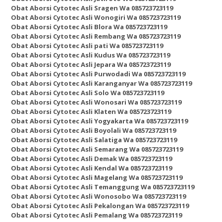
Obat Aborsi Cytotec Asli Sragen Wa 085723723119
Obat Aborsi Cytotec Asli Wonogiri Wa 085723723119
Obat Aborsi Cytotec Asli Blora Wa 085723723119
Obat Aborsi Cytotec Asli Rembang Wa 085723723119
Obat Aborsi Cytotec Asli pati Wa 085723723119
Obat Aborsi Cytotec Asli Kudus Wa 085723723119
Obat Aborsi Cytotec Asli Jepara Wa 085723723119
Obat Aborsi Cytotec Asli Purwodadi Wa 085723723119
Obat Aborsi Cytotec Asli Karanganyar Wa 085723723119
Obat Aborsi Cytotec Asli Solo Wa 085723723119
Obat Aborsi Cytotec Asli Wonosari Wa 085723723119
Obat Aborsi Cytotec Asli Klaten Wa 085723723119
Obat Aborsi Cytotec Asli Yogyakarta Wa 085723723119
Obat Aborsi Cytotec Asli Boyolali Wa 085723723119
Obat Aborsi Cytotec Asli Salatiga Wa 085723723119
Obat Aborsi Cytotec Asli Semarang Wa 085723723119
Obat Aborsi Cytotec Asli Demak Wa 085723723119
Obat Aborsi Cytotec Asli Kendal Wa 085723723119
Obat Aborsi Cytotec Asli Magelang Wa 085723723119
Obat Aborsi Cytotec Asli Temanggung Wa 085723723119
Obat Aborsi Cytotec Asli Wonosobo Wa 085723723119
Obat Aborsi Cytotec Asli Pekalongan Wa 085723723119
Obat Aborsi Cytotec Asli Pemalang Wa 085723723119