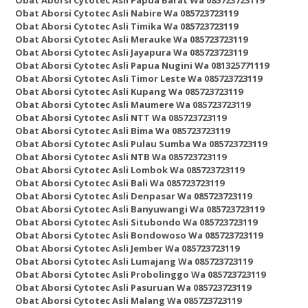
Obat Aborsi Cytotec Asli Nabire Wa 085723723119
Obat Aborsi Cytotec Asli Timika Wa 085723723119
Obat Aborsi Cytotec Asli Merauke Wa 085723723119
Obat Aborsi Cytotec Asli Jayapura Wa 085723723119
Obat Aborsi Cytotec Asli Papua Nugini Wa 081325771119
Obat Aborsi Cytotec Asli Timor Leste Wa 085723723119
Obat Aborsi Cytotec Asli Kupang Wa 085723723119
Obat Aborsi Cytotec Asli Maumere Wa 085723723119
Obat Aborsi Cytotec Asli NTT Wa 085723723119
Obat Aborsi Cytotec Asli Bima Wa 085723723119
Obat Aborsi Cytotec Asli Pulau Sumba Wa 085723723119
Obat Aborsi Cytotec Asli NTB Wa 085723723119
Obat Aborsi Cytotec Asli Lombok Wa 085723723119
Obat Aborsi Cytotec Asli Bali Wa 085723723119
Obat Aborsi Cytotec Asli Denpasar Wa 085723723119
Obat Aborsi Cytotec Asli Banyuwangi Wa 085723723119
Obat Aborsi Cytotec Asli Situbondo Wa 085723723119
Obat Aborsi Cytotec Asli Bondowoso Wa 085723723119
Obat Aborsi Cytotec Asli Jember Wa 085723723119
Obat Aborsi Cytotec Asli Lumajang Wa 085723723119
Obat Aborsi Cytotec Asli Probolinggo Wa 085723723119
Obat Aborsi Cytotec Asli Pasuruan Wa 085723723119
Obat Aborsi Cytotec Asli Malang Wa 085723723119