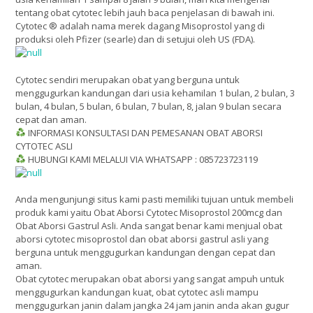
tentang obat cytotec lebih jauh baca penjelasan di bawah ini.
Cytotec ® adalah nama merek dagang Misoprostol yang di
produksi oleh Pfizer (searle) dan di setujui oleh US (FDA).
Cytotec sendiri merupakan obat yang berguna untuk
menggugurkan kandungan dari usia kehamilan 1 bulan, 2 bulan, 3
bulan, 4 bulan, 5 bulan, 6 bulan, 7 bulan, 8, jalan 9 bulan secara
cepat dan aman.
INFORMASI KONSULTASI DAN PEMESANAN OBAT ABORSI
CYTOTEC ASLI
HUBUNGI KAMI MELALUI VIA WHATSAPP : 085723723119
Anda mengunjungi situs kami pasti memiliki tujuan untuk membeli
produk kami yaitu Obat Aborsi Cytotec Misoprostol 200mcg dan
Obat Aborsi Gastrul Asli. Anda sangat benar kami menjual obat
aborsi cytotec misoprostol dan obat aborsi gastrul asli yang
berguna untuk menggugurkan kandungan dengan cepat dan
aman.
Obat cytotec merupakan obat aborsi yang sangat ampuh untuk
menggugurkan kandungan kuat, obat cytotec asli mampu
menggugurkan janin dalam jangka 24 jam janin anda akan gugur