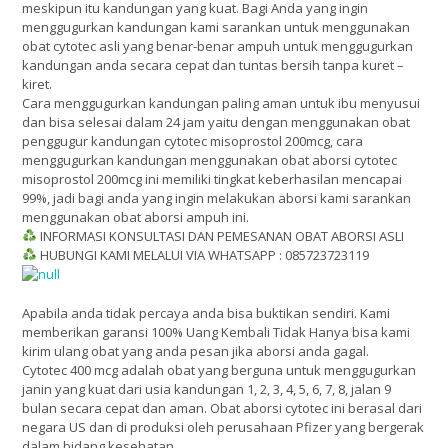
meskipun itu kandungan yang kuat. Bagi Anda yang ingin
menggugurkan kandungan kami sarankan untuk menggunakan
obat cytotec asli yang benar-benar ampuh untuk menggugurkan
kandungan anda secara cepat dan tuntas bersih tanpa kuret –
kiret.
Cara menggugurkan kandungan paling aman untuk ibu menyusui
dan bisa selesai dalam 24 jam yaitu dengan menggunakan obat
penggugur kandungan cytotec misoprostol 200mcg, cara
menggugurkan kandungan menggunakan obat aborsi cytotec
misoprostol 200mcg ini memiliki tingkat keberhasilan mencapai
99%, jadi bagi anda yang ingin melakukan aborsi kami sarankan
menggunakan obat aborsi ampuh ini.
INFORMASI KONSULTASI DAN PEMESANAN OBAT ABORSI ASLI
HUBUNGI KAMI MELALUI VIA WHATSAPP : 085723723119
Apabila anda tidak percaya anda bisa buktikan sendiri. Kami
memberikan garansi 100% Uang Kembali Tidak Hanya bisa kami
kirim ulang obat yang anda pesan jika aborsi anda gagal.
Cytotec 400 mcg adalah obat yang berguna untuk menggugurkan
janin yang kuat dari usia kandungan 1, 2, 3, 4, 5, 6, 7, 8, jalan 9
bulan secara cepat dan aman. Obat aborsi cytotec ini berasal dari
negara US dan di produksi oleh perusahaan Pfizer yang bergerak
dalam bidang kesehatan.