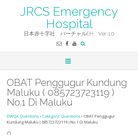
Skip
JRCS Emergency
to
content
Hospital
日本赤十字社 バーチャルEH Ver. 1.0
OBAT Penggugur Kundung
Maluku ( 085723723119 )
No.1 Di Maluku
DWQA Questions
›
Category: Questions
›
OBAT Penggugur
Kundung Maluku ( 085723723119 ) No.1 Di Maluku