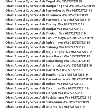
Obat Aborsi Cytotec Asli Tegal Wa 085723723119
Obat Aborsi Cytotec Asli Banjarnegara Wa 085723723119
Obat Aborsi Cytotec Asli Purwokerto Wa 085723723119
Obat Aborsi Cytotec Asli Kebumen Wa 085723723119
Obat Aborsi Cytotec Asli Purworejo Wa 085723723119
Obat Aborsi Cytotec Asli Cilacap Wa 085723723119
Obat Aborsi Cytotec Asli Banjar Wa 085723723119
Obat Aborsi Cytotec Asli Cirebon Wa 085723723119
Obat Aborsi Cytotec Asli Tasikmalaya Wa 085723723119
Obat Aborsi Cytotec Asli Indramayu Wa 085723723119
Obat Aborsi Cytotec Asli Subang Wa 085723723119
Obat Aborsi Cytotec Asli Majalengka Wa 085723723119
Obat Aborsi Cytotec Asli Jawa Barat Wa 085723723119
Obat Aborsi Cytotec Asli Sumedang Wa 085723723119
Obat Aborsi Cytotec Asli Pemanukan Wa 085723723119
Obat Aborsi Cytotec Asli Garut Wa 085723723119
Obat Aborsi Cytotec Asli Bandung Wa 085723723119
Obat Aborsi Cytotec Asli Purwakarta Wa 085723723119
Obat Aborsi Cytotec Asli Bekasi Wa 085723723119
Obat Aborsi Cytotec Asli Cikampek Wa 085723723119
Obat Aborsi Cytotec Asli Cianjur Wa 085723723119
Obat Aborsi Cytotec Asli Padalarang Wa 085723723119
Obat Aborsi Cytotec Asli Sukabumi Wa 085723723119
Obat Aborsi Cytotec Asli Jakarta Wa 085723723119