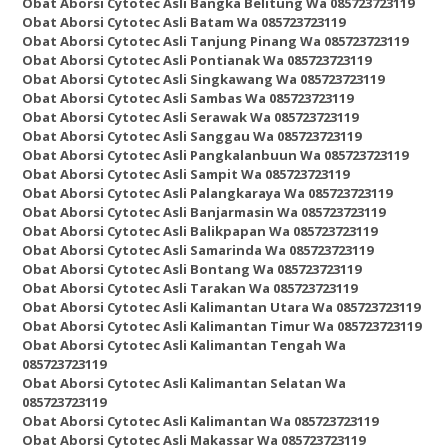
Obat Aborsi Cytotec Asli Bangka Belitung Wa 085723723119
Obat Aborsi Cytotec Asli Batam Wa 085723723119
Obat Aborsi Cytotec Asli Tanjung Pinang Wa 085723723119
Obat Aborsi Cytotec Asli Pontianak Wa 085723723119
Obat Aborsi Cytotec Asli Singkawang Wa 085723723119
Obat Aborsi Cytotec Asli Sambas Wa 085723723119
Obat Aborsi Cytotec Asli Serawak Wa 085723723119
Obat Aborsi Cytotec Asli Sanggau Wa 085723723119
Obat Aborsi Cytotec Asli Pangkalanbuun Wa 085723723119
Obat Aborsi Cytotec Asli Sampit Wa 085723723119
Obat Aborsi Cytotec Asli Palangkaraya Wa 085723723119
Obat Aborsi Cytotec Asli Banjarmasin Wa 085723723119
Obat Aborsi Cytotec Asli Balikpapan Wa 085723723119
Obat Aborsi Cytotec Asli Samarinda Wa 085723723119
Obat Aborsi Cytotec Asli Bontang Wa 085723723119
Obat Aborsi Cytotec Asli Tarakan Wa 085723723119
Obat Aborsi Cytotec Asli Kalimantan Utara Wa 085723723119
Obat Aborsi Cytotec Asli Kalimantan Timur Wa 085723723119
Obat Aborsi Cytotec Asli Kalimantan Tengah Wa
085723723119
Obat Aborsi Cytotec Asli Kalimantan Selatan Wa
085723723119
Obat Aborsi Cytotec Asli Kalimantan Wa 085723723119
Obat Aborsi Cytotec Asli Makassar Wa 085723723119