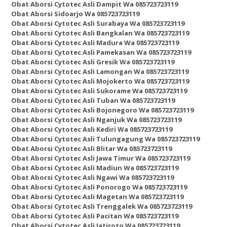
Obat Aborsi Cytotec Asli Dampit Wa 085723723119
Obat Aborsi Sidoarjo Wa 085723723119
Obat Aborsi Cytotec Asli Surabaya Wa 085723723119
Obat Aborsi Cytotec Asli Bangkalan Wa 085723723119
Obat Aborsi Cytotec Asli Madura Wa 085723723119
Obat Aborsi Cytotec Asli Pamekasan Wa 085723723119
Obat Aborsi Cytotec Asli Gresik Wa 085723723119
Obat Aborsi Cytotec Asli Lamongan Wa 085723723119
Obat Aborsi Cytotec Asli Mojokerto Wa 085723723119
Obat Aborsi Cytotec Asli Sukorame Wa 085723723119
Obat Aborsi Cytotec Asli Tuban Wa 085723723119
Obat Aborsi Cytotec Asli Bojonegoro Wa 085723723119
Obat Aborsi Cytotec Asli Nganjuk Wa 085723723119
Obat Aborsi Cytotec Asli Kediri Wa 085723723119
Obat Aborsi Cytotec Asli Tulungagung Wa 085723723119
Obat Aborsi Cytotec Asli Blitar Wa 085723723119
Obat Aborsi Cytotec Asli Jawa Timur Wa 085723723119
Obat Aborsi Cytotec Asli Madiun Wa 085723723119
Obat Aborsi Cytotec Asli Ngawi Wa 085723723119
Obat Aborsi Cytotec Asli Ponorogo Wa 085723723119
Obat Aborsi Cytotec Asli Magetan Wa 085723723119
Obat Aborsi Cytotec Asli Trenggalek Wa 085723723119
Obat Aborsi Cytotec Asli Pacitan Wa 085723723119
Obat Aborsi Cytotec Asli Jatiroto Wa 085723723119