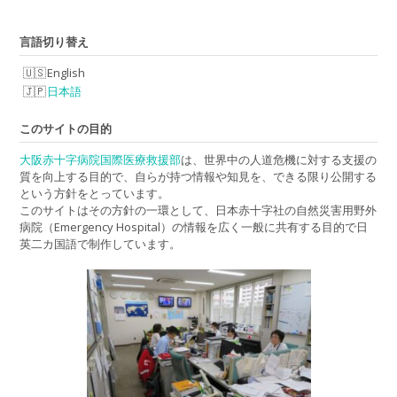
言語切り替え
English
日本語
このサイトの目的
大阪赤十字病院国際医療救援部
は、世界中の人道危機に対する支援の
質を向上する目的で、自らが持つ情報や知見を、できる限り公開する
という方針をとっています。
このサイトはその方針の一環として、日本赤十字社の自然災害用野外
病院（Emergency Hospital）の情報を広く一般に共有する目的で日
英二カ国語で制作しています。