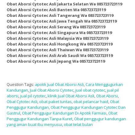
Obat Aborsi Cytotec Asli Jakarta Selatan Wa 085723723119
Obat Aborsi Cytotec Asli Banten Wa 085723723119
Obat Aborsi Cytotec Asli Tangerang Wa 085723723119
Obat Aborsi Cytotec Asli Jawa Tengah Wa 085723723119
Obat Aborsi Cytotec Asli Serang Wa 085723723119
Obat Aborsi Cytotec Asli Singapura Wa 085723723119
Obat Aborsi Cytotec Asli Malaysia Wa 085723723119
Obat Aborsi Cytotec Asli Hongkong Wa 085723723119
Obat Aborsi Cytotec Asli Thaiwan Wa 085723723119
Obat Aborsi Cytotec Asli Arab Saudi Wa 085723723119
Obat Aborsi Cytotec Asli Jepang Wa 085723723119
Question Tags:
apotik Jual Obat Aborsi Asli
,
Cara Menggugurkan
Kandungan
,
Jual Obat Aborsi Cytotec
,
jual obat cytotec
,
jual pil
aborsi
,
jual pil cytotec
,
klinik Jual Obat Aborsi Asli
,
Obat Aborsi
,
Obat Cytotec Asli
,
obat paket tuntas
,
obat pelancar haid
,
Obat
Penggugur Kandungan
,
Obat Penggugur Kandungan Cytotec Dan
Gastrul
,
Obat Penggugur Kandungan Di Apotik Farmasi
,
Obat
Penggugur Kandungan Tanpa Kuret
,
Obat penggugur kandungan
yang aman buat ibu menyusui
,
obat telat bulan