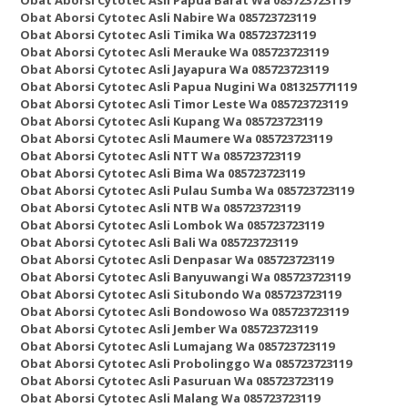
Obat Aborsi Cytotec Asli Nabire Wa 085723723119
Obat Aborsi Cytotec Asli Timika Wa 085723723119
Obat Aborsi Cytotec Asli Merauke Wa 085723723119
Obat Aborsi Cytotec Asli Jayapura Wa 085723723119
Obat Aborsi Cytotec Asli Papua Nugini Wa 081325771119
Obat Aborsi Cytotec Asli Timor Leste Wa 085723723119
Obat Aborsi Cytotec Asli Kupang Wa 085723723119
Obat Aborsi Cytotec Asli Maumere Wa 085723723119
Obat Aborsi Cytotec Asli NTT Wa 085723723119
Obat Aborsi Cytotec Asli Bima Wa 085723723119
Obat Aborsi Cytotec Asli Pulau Sumba Wa 085723723119
Obat Aborsi Cytotec Asli NTB Wa 085723723119
Obat Aborsi Cytotec Asli Lombok Wa 085723723119
Obat Aborsi Cytotec Asli Bali Wa 085723723119
Obat Aborsi Cytotec Asli Denpasar Wa 085723723119
Obat Aborsi Cytotec Asli Banyuwangi Wa 085723723119
Obat Aborsi Cytotec Asli Situbondo Wa 085723723119
Obat Aborsi Cytotec Asli Bondowoso Wa 085723723119
Obat Aborsi Cytotec Asli Jember Wa 085723723119
Obat Aborsi Cytotec Asli Lumajang Wa 085723723119
Obat Aborsi Cytotec Asli Probolinggo Wa 085723723119
Obat Aborsi Cytotec Asli Pasuruan Wa 085723723119
Obat Aborsi Cytotec Asli Malang Wa 085723723119