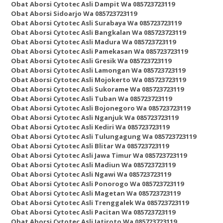
Obat Aborsi Cytotec Asli Dampit Wa 085723723119
Obat Aborsi Sidoarjo Wa 085723723119
Obat Aborsi Cytotec Asli Surabaya Wa 085723723119
Obat Aborsi Cytotec Asli Bangkalan Wa 085723723119
Obat Aborsi Cytotec Asli Madura Wa 085723723119
Obat Aborsi Cytotec Asli Pamekasan Wa 085723723119
Obat Aborsi Cytotec Asli Gresik Wa 085723723119
Obat Aborsi Cytotec Asli Lamongan Wa 085723723119
Obat Aborsi Cytotec Asli Mojokerto Wa 085723723119
Obat Aborsi Cytotec Asli Sukorame Wa 085723723119
Obat Aborsi Cytotec Asli Tuban Wa 085723723119
Obat Aborsi Cytotec Asli Bojonegoro Wa 085723723119
Obat Aborsi Cytotec Asli Nganjuk Wa 085723723119
Obat Aborsi Cytotec Asli Kediri Wa 085723723119
Obat Aborsi Cytotec Asli Tulungagung Wa 085723723119
Obat Aborsi Cytotec Asli Blitar Wa 085723723119
Obat Aborsi Cytotec Asli Jawa Timur Wa 085723723119
Obat Aborsi Cytotec Asli Madiun Wa 085723723119
Obat Aborsi Cytotec Asli Ngawi Wa 085723723119
Obat Aborsi Cytotec Asli Ponorogo Wa 085723723119
Obat Aborsi Cytotec Asli Magetan Wa 085723723119
Obat Aborsi Cytotec Asli Trenggalek Wa 085723723119
Obat Aborsi Cytotec Asli Pacitan Wa 085723723119
Obat Aborsi Cytotec Asli Jatiroto Wa 085723723119