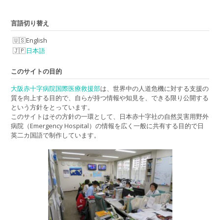
言語切り替え
English
日本語
このサイトの目的
大阪赤十字病院国際医療救援部
は、世界中の人道危機に対する支援の
質を向上する目的で、自らが持つ情報や知見を、できる限り公開する
という方針をとっています。
このサイトはその方針の一環として、日本赤十字社の自然災害用野外
病院（Emergency Hospital）の情報を広く一般に共有する目的で日
英二カ国語で制作しています。