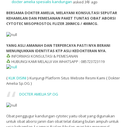
docter amelia spesialis kandungan
asked 3年 ago
BERSAMA DOKTER AMELIA, MELAYANI KONSULTASI SEPUTAR
KEHAMILAN DAN PEMESANAN PAKET TUNTAS OBAT ABORSI
CYTOTEC MISOPROSTOL FLIZER 200MCG / 400MCG.
YANG ASLI AMANAH DAN TERPERCAYA PASTI NYA BERANI
MENUNJUKKAN IDENTITAS KTP ASLI KEDOKTERAN NYA.
INFORMASI KONSULTASI & PEMESANAN
HUBUNGI KAMI MELALUI VIA WHATSAPP : 085723723119
{
KLIK DISINI
} Kunjungi Platform Situs Website Resmi Kami { Dokter
Amelia Sp.OG }
DOCTER AMELIA SP.OG
Obat penggugur kandungan cytotec yaitu obat yang digunakan
untuk obat aborsi janin dan obat telat datang bulan ampuh untuk
usia kehamilan 1 sampai 8 jalan 9 bulan, mari kita mengenal