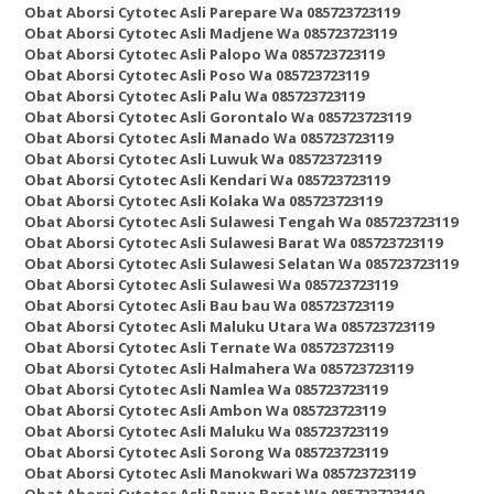
Obat Aborsi Cytotec Asli Parepare Wa 085723723119
Obat Aborsi Cytotec Asli Madjene Wa 085723723119
Obat Aborsi Cytotec Asli Palopo Wa 085723723119
Obat Aborsi Cytotec Asli Poso Wa 085723723119
Obat Aborsi Cytotec Asli Palu Wa 085723723119
Obat Aborsi Cytotec Asli Gorontalo Wa 085723723119
Obat Aborsi Cytotec Asli Manado Wa 085723723119
Obat Aborsi Cytotec Asli Luwuk Wa 085723723119
Obat Aborsi Cytotec Asli Kendari Wa 085723723119
Obat Aborsi Cytotec Asli Kolaka Wa 085723723119
Obat Aborsi Cytotec Asli Sulawesi Tengah Wa 085723723119
Obat Aborsi Cytotec Asli Sulawesi Barat Wa 085723723119
Obat Aborsi Cytotec Asli Sulawesi Selatan Wa 085723723119
Obat Aborsi Cytotec Asli Sulawesi Wa 085723723119
Obat Aborsi Cytotec Asli Bau bau Wa 085723723119
Obat Aborsi Cytotec Asli Maluku Utara Wa 085723723119
Obat Aborsi Cytotec Asli Ternate Wa 085723723119
Obat Aborsi Cytotec Asli Halmahera Wa 085723723119
Obat Aborsi Cytotec Asli Namlea Wa 085723723119
Obat Aborsi Cytotec Asli Ambon Wa 085723723119
Obat Aborsi Cytotec Asli Maluku Wa 085723723119
Obat Aborsi Cytotec Asli Sorong Wa 085723723119
Obat Aborsi Cytotec Asli Manokwari Wa 085723723119
Obat Aborsi Cytotec Asli Papua Barat Wa 085723723119