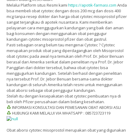
Melalui Platform situs Resmi kami
https://apotik-farmasi.com
Anda
bisa membeli obat cytotec dengan dosis 200 mcg dan dosis 400
mcg tanpa resep dokter dan harga obat cytotec misoprostol pfizer
sangat terjangkau di apotek nusantara. Kami memberikan
pelayanan cara menggugurkan kandungan yang baik dan aman
bagi konsumen dengan menggunakan obat penggugur
kandungan cytotec misoprostol pfizer dan obat gastrul.
Pasti sebagian orang belum tau mengenai Cytotec ? Cytotec
merupakan produk obat yang diperdagangkan oleh Misoprostol
obat cytotec pada awal nya temukan oleh Prof. Dr. Jebor Benuan
berasal dari Amerika serikat dalam penelitian nya Prof. Dr. Jebor
Panggilan dari dokter tersebut, bahwa obat cytotec bisa
menggugurkan kandungan. Setelah berhasil dengan penelitian
nya tersebut Prof. Dr. Jebor Benuan bersama-sama dokter
kandungan di seluruh Amerika telah resmi untuk menggunakan
obat aborsi sebagai obat penggugur kandungan.
Stelah itu dengan kesepakatan obat cytotec pembuatan nya di
beli oleh Pfizer perusahaan dalam bidang kesehatan.
INFORMASI KONSULTASI DAN PEMESANAN OBAT ABORSI ASLI
HUBUNGI KAMI MELALUI VIA WHATSAPP : 085723723119
Obat aborsi cytotec misoprostol merupakan obat yang digunakan