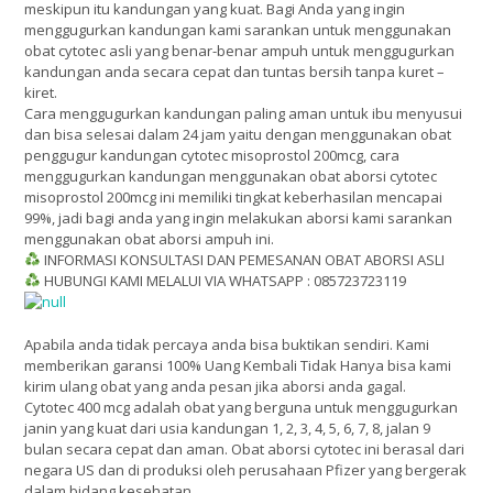
meskipun itu kandungan yang kuat. Bagi Anda yang ingin
menggugurkan kandungan kami sarankan untuk menggunakan
obat cytotec asli yang benar-benar ampuh untuk menggugurkan
kandungan anda secara cepat dan tuntas bersih tanpa kuret –
kiret.
Cara menggugurkan kandungan paling aman untuk ibu menyusui
dan bisa selesai dalam 24 jam yaitu dengan menggunakan obat
penggugur kandungan cytotec misoprostol 200mcg, cara
menggugurkan kandungan menggunakan obat aborsi cytotec
misoprostol 200mcg ini memiliki tingkat keberhasilan mencapai
99%, jadi bagi anda yang ingin melakukan aborsi kami sarankan
menggunakan obat aborsi ampuh ini.
INFORMASI KONSULTASI DAN PEMESANAN OBAT ABORSI ASLI
HUBUNGI KAMI MELALUI VIA WHATSAPP : 085723723119
Apabila anda tidak percaya anda bisa buktikan sendiri. Kami
memberikan garansi 100% Uang Kembali Tidak Hanya bisa kami
kirim ulang obat yang anda pesan jika aborsi anda gagal.
Cytotec 400 mcg adalah obat yang berguna untuk menggugurkan
janin yang kuat dari usia kandungan 1, 2, 3, 4, 5, 6, 7, 8, jalan 9
bulan secara cepat dan aman. Obat aborsi cytotec ini berasal dari
negara US dan di produksi oleh perusahaan Pfizer yang bergerak
dalam bidang kesehatan.