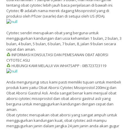
tentang obat cytotec lebih jauh baca penjelasan di bawah ini.
Cytotec ® adalah nama merek dagang Misoprostol yang di
produksi oleh Pfizer (searle) dan di setujui oleh US (FDA).
Cytotec sendiri merupakan obat yang berguna untuk
menggugurkan kandungan dari usia kehamilan 1 bulan, 2 bulan, 3
bulan, 4 bulan, 5 bulan, 6 bulan, 7 bulan, 8, jalan 9 bulan secara
cepat dan aman.
INFORMASI KONSULTASI DAN PEMESANAN OBAT ABORSI
CYTOTEC ASLI
HUBUNGI KAMI MELALUI VIA WHATSAPP : 085723723119
Anda mengunjungi situs kami pasti memiliki tujuan untuk membeli
produk kami yaitu Obat Aborsi Cytotec Misoprostol 200mcg dan
Obat Aborsi Gastrul Asli. Anda sangat benar kami menjual obat
aborsi cytotec misoprostol dan obat aborsi gastrul asli yang
berguna untuk menggugurkan kandungan dengan cepat dan
aman.
Obat cytotec merupakan obat aborsi yang sangat ampuh untuk
menggugurkan kandungan kuat, obat cytotec asli mampu
menggugurkan janin dalam jangka 24 jam janin anda akan gugur