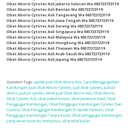
Obat Aborsi Cytotec Asli Jakarta Selatan Wa 085723723119
Obat Aborsi Cytotec Asli Banten Wa 085723723119
Obat Aborsi Cytotec Asli Tangerang Wa 085723723119
Obat Aborsi Cytotec Asli Jawa Tengah Wa 085723723119
Obat Aborsi Cytotec Asli Serang Wa 085723723119
Obat Aborsi Cytotec Asli Singapura Wa 085723723119
Obat Aborsi Cytotec Asli Malaysia Wa 085723723119
Obat Aborsi Cytotec Asli Hongkong Wa 085723723119
Obat Aborsi Cytotec Asli Thaiwan Wa 085723723119
Obat Aborsi Cytotec Asli Arab Saudi Wa 085723723119
Obat Aborsi Cytotec Asli Jepang Wa 085723723119
Question Tags:
apotik Jual Obat Aborsi Asli
,
Cara Menggugurkan
Kandungan
,
Jual Obat Aborsi Cytotec
,
jual obat cytotec
,
jual pil
aborsi
,
jual pil cytotec
,
klinik Jual Obat Aborsi Asli
,
Obat Aborsi
,
Obat Cytotec Asli
,
obat paket tuntas
,
obat pelancar haid
,
Obat
Penggugur Kandungan
,
Obat Penggugur Kandungan Cytotec Dan
Gastrul
,
Obat Penggugur Kandungan Di Apotik Farmasi
,
Obat
Penggugur Kandungan Tanpa Kuret
,
Obat penggugur kandungan
yang aman buat ibu menyusui
,
obat telat bulan