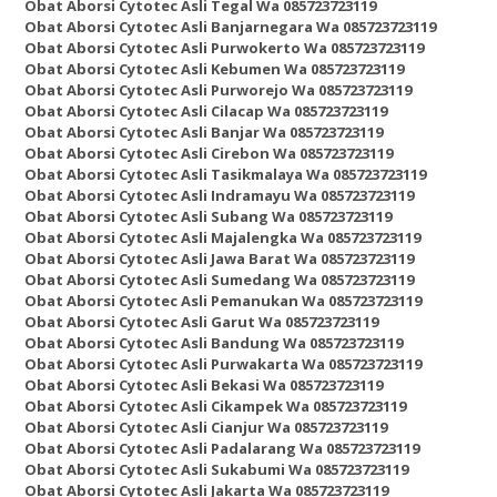
Obat Aborsi Cytotec Asli Tegal Wa 085723723119
Obat Aborsi Cytotec Asli Banjarnegara Wa 085723723119
Obat Aborsi Cytotec Asli Purwokerto Wa 085723723119
Obat Aborsi Cytotec Asli Kebumen Wa 085723723119
Obat Aborsi Cytotec Asli Purworejo Wa 085723723119
Obat Aborsi Cytotec Asli Cilacap Wa 085723723119
Obat Aborsi Cytotec Asli Banjar Wa 085723723119
Obat Aborsi Cytotec Asli Cirebon Wa 085723723119
Obat Aborsi Cytotec Asli Tasikmalaya Wa 085723723119
Obat Aborsi Cytotec Asli Indramayu Wa 085723723119
Obat Aborsi Cytotec Asli Subang Wa 085723723119
Obat Aborsi Cytotec Asli Majalengka Wa 085723723119
Obat Aborsi Cytotec Asli Jawa Barat Wa 085723723119
Obat Aborsi Cytotec Asli Sumedang Wa 085723723119
Obat Aborsi Cytotec Asli Pemanukan Wa 085723723119
Obat Aborsi Cytotec Asli Garut Wa 085723723119
Obat Aborsi Cytotec Asli Bandung Wa 085723723119
Obat Aborsi Cytotec Asli Purwakarta Wa 085723723119
Obat Aborsi Cytotec Asli Bekasi Wa 085723723119
Obat Aborsi Cytotec Asli Cikampek Wa 085723723119
Obat Aborsi Cytotec Asli Cianjur Wa 085723723119
Obat Aborsi Cytotec Asli Padalarang Wa 085723723119
Obat Aborsi Cytotec Asli Sukabumi Wa 085723723119
Obat Aborsi Cytotec Asli Jakarta Wa 085723723119