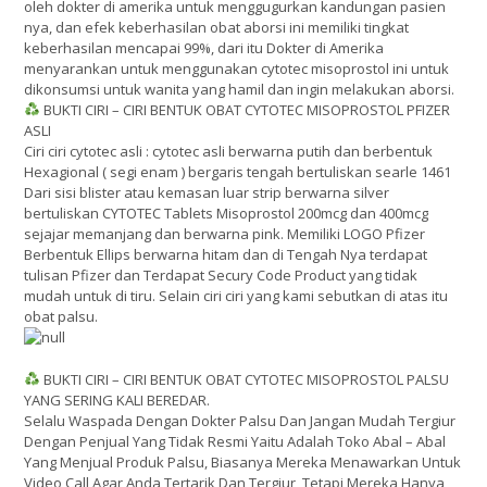
oleh dokter di amerika untuk menggugurkan kandungan pasien
nya, dan efek keberhasilan obat aborsi ini memiliki tingkat
keberhasilan mencapai 99%, dari itu Dokter di Amerika
menyarankan untuk menggunakan cytotec misoprostol ini untuk
dikonsumsi untuk wanita yang hamil dan ingin melakukan aborsi.
BUKTI CIRI – CIRI BENTUK OBAT CYTOTEC MISOPROSTOL PFIZER
ASLI
Ciri ciri cytotec asli : cytotec asli berwarna putih dan berbentuk
Hexagional ( segi enam ) bergaris tengah bertuliskan searle 1461
Dari sisi blister atau kemasan luar strip berwarna silver
bertuliskan CYTOTEC Tablets Misoprostol 200mcg dan 400mcg
sejajar memanjang dan berwarna pink. Memiliki LOGO Pfizer
Berbentuk Ellips berwarna hitam dan di Tengah Nya terdapat
tulisan Pfizer dan Terdapat Secury Code Product yang tidak
mudah untuk di tiru. Selain ciri ciri yang kami sebutkan di atas itu
obat palsu.
BUKTI CIRI – CIRI BENTUK OBAT CYTOTEC MISOPROSTOL PALSU
YANG SERING KALI BEREDAR.
Selalu Waspada Dengan Dokter Palsu Dan Jangan Mudah Tergiur
Dengan Penjual Yang Tidak Resmi Yaitu Adalah Toko Abal – Abal
Yang Menjual Produk Palsu, Biasanya Mereka Menawarkan Untuk
Video Call Agar Anda Tertarik Dan Tergiur, Tetapi Mereka Hanya