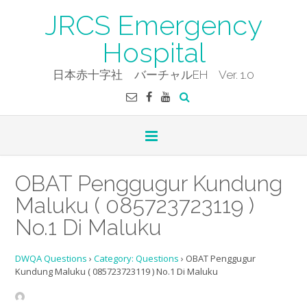
Skip
JRCS Emergency
to
content
Hospital
日本赤十字社 バーチャルEH Ver. 1.0
OBAT Penggugur Kundung
Maluku ( 085723723119 )
No.1 Di Maluku
DWQA Questions
›
Category: Questions
›
OBAT Penggugur
Kundung Maluku ( 085723723119 ) No.1 Di Maluku