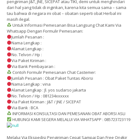
pengiriman J&T, JNE, SICEPAT atau TIKI, demi untuk menghindari
dari hal yang tidak di inginkan, karena kita semua sama – sama
tau bahwa di negara ini obat – obatan seperti obat Herbal ini
masih ilegal.
Untuk Informasi Pemesanan Bisa Langsung Chat Kami Via
Whatsapp Dengan Formulir Pemesanan:
Jumlah Pesanan :
Nama Lengkap :
Alamat Lengkap :
No. Telvon / Hp :
Via Paket Kiriman :
Via Bank Pembayaran :
Contoh Formulir Pemesanan Chat Castemer:
Jumlah Pesanan : Obat Paket Tuntas Aborsi
Nama Lengkap : vina
Alamat Lengkap : Jl. yos sudarso jakarta
No. Telvon / Hp : 081234xxxxxx
Via Paket Kiriman : J&T / JNE / SICEPAT
Via Bank : BCA
INFORMASI KONSULTASI DAN PEMESANAN OBAT ABORSI ASLI
HUBUNGI KAMI SEGERA MELALUI VIA WHATSAPP : 085723723119
Melalui Via Ekspedisi Pengiriman Cepat Sampai Dan Free Ongkir