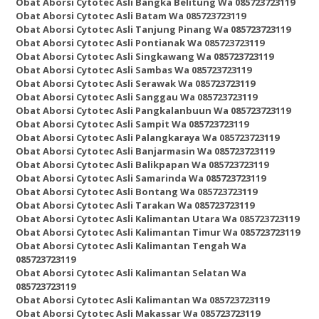
Obat Aborsi Cytotec Asli Bangka Belitung Wa 085723723119
Obat Aborsi Cytotec Asli Batam Wa 085723723119
Obat Aborsi Cytotec Asli Tanjung Pinang Wa 085723723119
Obat Aborsi Cytotec Asli Pontianak Wa 085723723119
Obat Aborsi Cytotec Asli Singkawang Wa 085723723119
Obat Aborsi Cytotec Asli Sambas Wa 085723723119
Obat Aborsi Cytotec Asli Serawak Wa 085723723119
Obat Aborsi Cytotec Asli Sanggau Wa 085723723119
Obat Aborsi Cytotec Asli Pangkalanbuun Wa 085723723119
Obat Aborsi Cytotec Asli Sampit Wa 085723723119
Obat Aborsi Cytotec Asli Palangkaraya Wa 085723723119
Obat Aborsi Cytotec Asli Banjarmasin Wa 085723723119
Obat Aborsi Cytotec Asli Balikpapan Wa 085723723119
Obat Aborsi Cytotec Asli Samarinda Wa 085723723119
Obat Aborsi Cytotec Asli Bontang Wa 085723723119
Obat Aborsi Cytotec Asli Tarakan Wa 085723723119
Obat Aborsi Cytotec Asli Kalimantan Utara Wa 085723723119
Obat Aborsi Cytotec Asli Kalimantan Timur Wa 085723723119
Obat Aborsi Cytotec Asli Kalimantan Tengah Wa
085723723119
Obat Aborsi Cytotec Asli Kalimantan Selatan Wa
085723723119
Obat Aborsi Cytotec Asli Kalimantan Wa 085723723119
Obat Aborsi Cytotec Asli Makassar Wa 085723723119