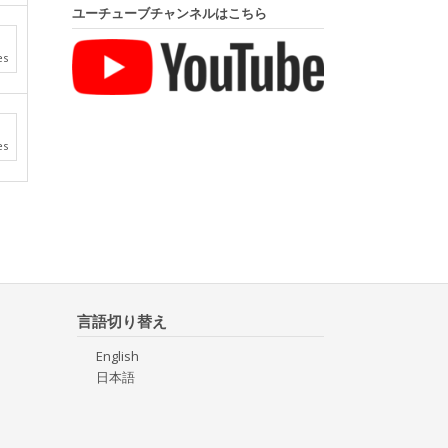
ユーチューブチャンネルはこちら
es
es
言語切り替え
English
日本語