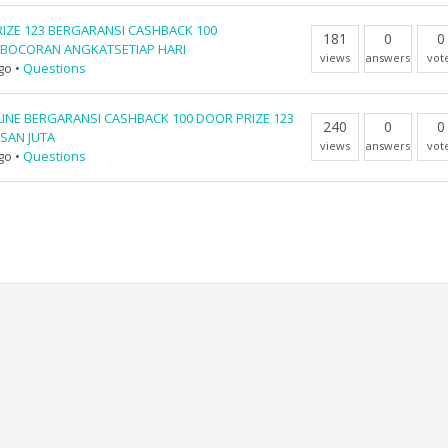
RIZE 123 BERGARANSI CASHBACK 100
181
0
0
 BOCORAN ANGKATSETIAP HARI
views
answers
vot
go
•
Questions
INE BERGARANSI CASHBACK 100 DOOR PRIZE 123
240
0
0
SAN JUTA
views
answers
vot
go
•
Questions