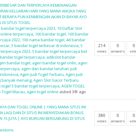
 TERBESAR DAN TERPERCAYA KEMENANGAN
CORAN KELUARAN HARI YANG MANA ANGKA YANG
RAT BERAPA PUN KENMENGAN AKAN DI BAYAR AYO
DI SITUS TOGEL
bandar togel terpercaya 2023, 10 Daftar Slot
online terpercaya, 100 bandar togel, 100 bandar
percaya 2022, 100 nama bandar togel, 4d bandar
214
0
0
besar, 5 bandar togel terbesar di indonesia, 5
 terpercaya 2023, 5 bandar togel terpercaya bet
views
answers
vot
 bandar togel terpercaya, adikslot bandar
agen bandar togel, agen bandar togel onlin, agen
 terpercaya, agen dan bandar taruhan judi
indonesia, Agen Judi Togel Terbaru, Agen Judi
ng banyak menang, Agen Slot Gacor Terbaru
en togel 5 bandar togel terpercaya, AGEN TOGEL
Togel Macau, agen togel online
asked 3年 ago
YA DAN TOGEL ONLINE | YANG MANA SITUS INI
N LAGI DAN DI SITUS INI MENYEDIAKAN BONUS
380
0
0
I 15 JUTA | AYO BURUAN BERGABUNG DI SITUS
views
answers
vot
estions