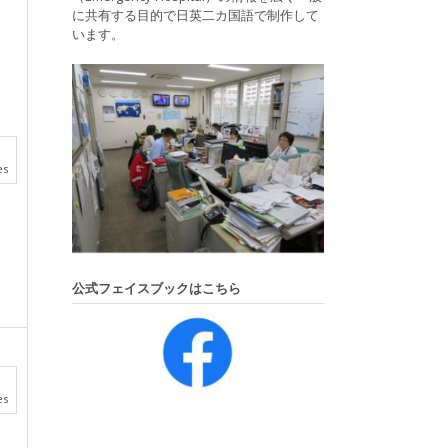
に共有する目的で日英二カ国語で制作して
います。
es
公式フェイスブックはこちら
es