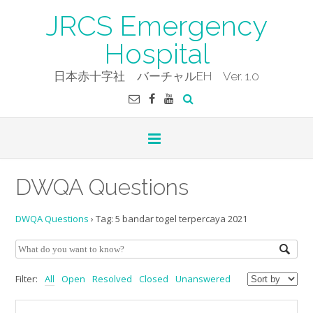
Skip
JRCS Emergency
to
content
Hospital
日本赤十字社 バーチャルEH Ver. 1.0
DWQA Questions
DWQA Questions
›
Tag: 5 bandar togel terpercaya 2021
Filter:
All
Open
Resolved
Closed
Unanswered