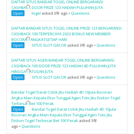
DAFTAR SITUS BANDAR TOGEL ONLINE BERGARANSI
CASHBACK DOOR PRIZE 123 HADIAH PULUHAN JUTA
Open
togel
asked 3年 ago
•
Questions
DAFTAR BANDAR SITUS TOGEL ONLINE PRIZE 123 BERGARANSI
CASHBACK 100 TERPERCAYA 2023 BONUS NEW MEMBER
BOCORAN ANGKATSETIAP HARI
Open
SITUS SLOT GACOR
asked 3年 ago
•
Questions
DAFTAR SITUS AGEN BANDAR TOGEL ONLINE BERGARANSI
CASHBACK 100 DOOR PRIZE 123 HADIAH 4D PULUHAN JUTA
HINGGA RATUSAN JUTA
Open
SITUS SLOT GACOR
asked 3年 ago
•
Questions
Bandar Togel Darat Colok Jitu Hadiah 4D 10juta Bocoran
Angka Main Kepala Ekor Tunggal Agen Toto Jitu Diskon Togel
Terbesar Bet 100 Perak
Open
Bandar Togel Darat Colok Jitu Hadiah 4D 10juta
Bocoran Angka Main Kepala Ekor Tunggal Agen Toto Jitu
Diskon Togel Terbesar Bet 100 Perak
asked 3年
ago
•
Questions