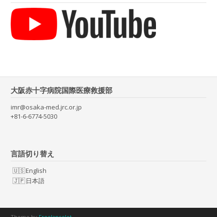
大阪赤十字病院国際医療救援部
imr@osaka-med.jrc.or.jp
+81-6-6774-5030
言語切り替え
English
日本語
Theme by
Freelancelot