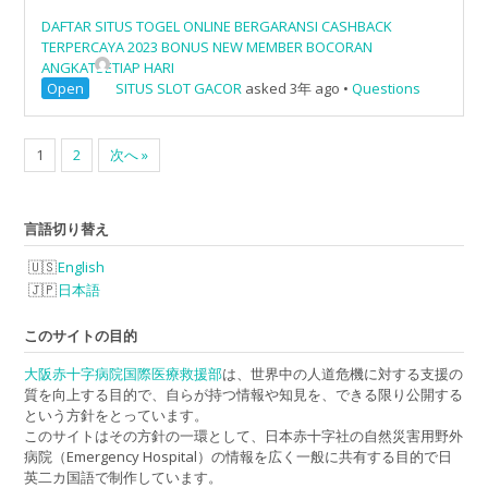
DAFTAR SITUS TOGEL ONLINE BERGARANSI CASHBACK
TERPERCAYA 2023 BONUS NEW MEMBER BOCORAN
ANGKATSETIAP HARI
Open
SITUS SLOT GACOR
asked 3年 ago
•
Questions
1
2
次へ »
言語切り替え
English
日本語
このサイトの目的
大阪赤十字病院国際医療救援部
は、世界中の人道危機に対する支援の
質を向上する目的で、自らが持つ情報や知見を、できる限り公開する
という方針をとっています。
このサイトはその方針の一環として、日本赤十字社の自然災害用野外
病院（Emergency Hospital）の情報を広く一般に共有する目的で日
英二カ国語で制作しています。