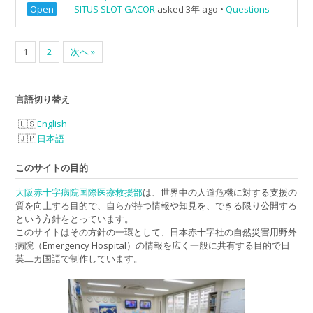
Open
SITUS SLOT GACOR
asked 3年 ago
•
Questions
1
2
次へ »
言語切り替え
English
日本語
このサイトの目的
大阪赤十字病院国際医療救援部
は、世界中の人道危機に対する支援の
質を向上する目的で、自らが持つ情報や知見を、できる限り公開する
という方針をとっています。
このサイトはその方針の一環として、日本赤十字社の自然災害用野外
病院（Emergency Hospital）の情報を広く一般に共有する目的で日
英二カ国語で制作しています。