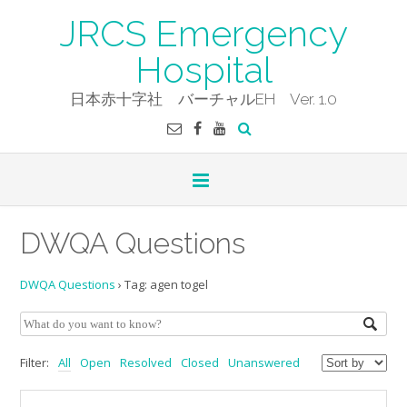
Skip
JRCS Emergency
to
content
Hospital
日本赤十字社 バーチャルEH Ver. 1.0
DWQA Questions
DWQA Questions
›
Tag: agen togel
Filter:
All
Open
Resolved
Closed
Unanswered