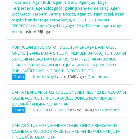
indonesia, Agen Judi Togel Terbaru, Agen Judi Togel
Terpercaya, agen slot gacor paling banyak menang, Agen
Slot Gacor Terbaru Sering Jackpot, agen to, agen togel, agen
togel 5 bandar togel terpercaya, AGEN TOGEL AMAN
TERPERCAYA, Agen Togel HK, Agen Togel Macau, agen togel
online
asked 3年 ago
KUMPULAN SITUS TOTO TOGEL TERPERCAYA DAN TOGEL
ONLINE | YANG MANA SITUS INI MEMBERI ANGKA JITU TIDAK DI
SANGSIKAN LAGI DAN DI SITUS INI MENYEDIAKAN BONUS
DISKON PEMASANGAN 4D 10 JUTA SAMPAI 15 JUTA | AYO
BURUAN BERGABUNG DI SITUS TOTO TOGEL
Open
bandartogel
asked 3年 ago
•
Questions
DAFTAR BANDAR SITUS TOGEL ONLINE PRIZE 123 BERGARANSI
CASHBACK 100 TERPERCAYA 2023 BONUS NEW MEMBER
BOCORAN ANGKATSETIAP HARI
Open
SITUS SLOT GACOR
asked 3年 ago
•
Questions
DAFTAR SITUS AGEN BANDAR TOGEL ONLINE BERGARANSI
CASHBACK 100 DOOR PRIZE 123 HADIAH 4D PULUHAN JUTA
HINGGA RATUSAN JUTA