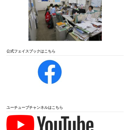
公式フェイスブックはこちら
ユーチューブチャンネルはこちら