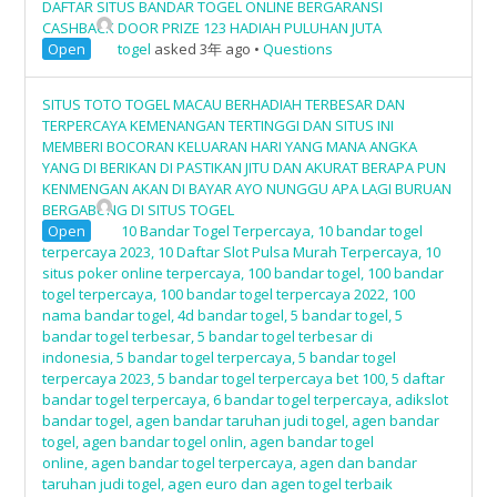
DAFTAR SITUS BANDAR TOGEL ONLINE BERGARANSI
CASHBACK DOOR PRIZE 123 HADIAH PULUHAN JUTA
Open
togel
asked 3年 ago
•
Questions
SITUS TOTO TOGEL MACAU BERHADIAH TERBESAR DAN
TERPERCAYA KEMENANGAN TERTINGGI DAN SITUS INI
MEMBERI BOCORAN KELUARAN HARI YANG MANA ANGKA
YANG DI BERIKAN DI PASTIKAN JITU DAN AKURAT BERAPA PUN
KENMENGAN AKAN DI BAYAR AYO NUNGGU APA LAGI BURUAN
BERGABUNG DI SITUS TOGEL
Open
10 Bandar Togel Terpercaya, 10 bandar togel
terpercaya 2023, 10 Daftar Slot Pulsa Murah Terpercaya, 10
situs poker online terpercaya, 100 bandar togel, 100 bandar
togel terpercaya, 100 bandar togel terpercaya 2022, 100
nama bandar togel, 4d bandar togel, 5 bandar togel, 5
bandar togel terbesar, 5 bandar togel terbesar di
indonesia, 5 bandar togel terpercaya, 5 bandar togel
terpercaya 2023, 5 bandar togel terpercaya bet 100, 5 daftar
bandar togel terpercaya, 6 bandar togel terpercaya, adikslot
bandar togel, agen bandar taruhan judi togel, agen bandar
togel, agen bandar togel onlin, agen bandar togel
online, agen bandar togel terpercaya, agen dan bandar
taruhan judi togel, agen euro dan agen togel terbaik