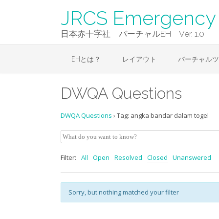
Skip
JRCS Emergency 
to
content
日本赤十字社 バーチャルEH Ver. 1.0
EHとは？
レイアウト
バーチャルツ
DWQA Questions
DWQA Questions
›
Tag: angka bandar dalam togel
Filter:
All
Open
Resolved
Closed
Unanswered
Sorry, but nothing matched your filter