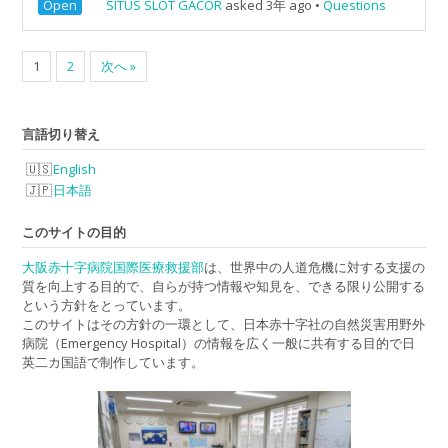
Open
SITUS SLOT GACOR
asked 3年 ago
•
Questions
1
2
次へ »
言語切り替え
English
日本語
このサイトの目的
大阪赤十字病院国際医療救援部
は、世界中の人道危機に対する支援の
質を向上する目的で、自らが持つ情報や知見を、できる限り公開する
という方針をとっています。
このサイトはその方針の一環として、日本赤十字社の自然災害用野外
病院（Emergency Hospital）の情報を広く一般に共有する目的で日
英二カ国語で制作しています。