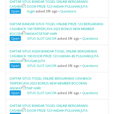
DAFTAR SITUS BANDAR TOGEL ONLINE BERGARANSI
CASHBACK DOOR PRIZE 123 HADIAH PULUHAN JUTA
Open
togel
asked 3年 ago
•
Questions
DAFTAR BANDAR SITUS TOGEL ONLINE PRIZE 123 BERGARANSI
CASHBACK 100 TERPERCAYA 2023 BONUS NEW MEMBER
BOCORAN ANGKATSETIAP HARI
Open
SITUS SLOT GACOR
asked 3年 ago
•
Questions
DAFTAR SITUS AGEN BANDAR TOGEL ONLINE BERGARANSI
CASHBACK 100 DOOR PRIZE 123 HADIAH 4D PULUHAN JUTA
HINGGA RATUSAN JUTA
Open
SITUS SLOT GACOR
asked 3年 ago
•
Questions
DAFTAR SITUS TOGEL ONLINE BERGARANSI CASHBACK
TERPERCAYA 2023 BONUS NEW MEMBER BOCORAN
ANGKATSETIAP HARI
Open
SITUS SLOT GACOR
asked 3年 ago
•
Questions
DAFTAR SITUS BANDAR TOGEL ONLINE BERGARANSI
CASHBACK DOOR PRIZE 123 HADIAH PULUHAN JUTA