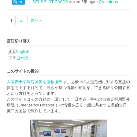
Open
SITUS SLOT GACOR
asked 3年 ago
•
Questions
1
2
次へ »
言語切り替え
English
日本語
このサイトの目的
大阪赤十字病院国際医療救援部
は、世界中の人道危機に対する支援の
質を向上する目的で、自らが持つ情報や知見を、できる限り公開する
という方針をとっています。
このサイトはその方針の一環として、日本赤十字社の自然災害用野外
病院（Emergency Hospital）の情報を広く一般に共有する目的で日
英二カ国語で制作しています。