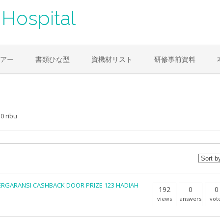
Hospital
アー
書類ひな型
資機材リスト
研修事前資料
0 ribu
ERGARANSI CASHBACK DOOR PRIZE 123 HADIAH
192
0
0
views
answers
vot