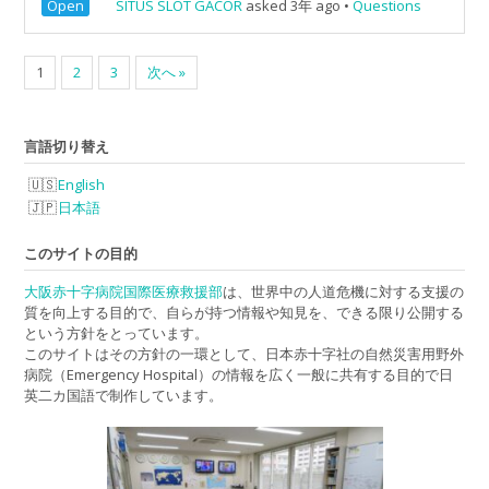
Open
SITUS SLOT GACOR
asked 3年 ago
•
Questions
1
2
3
次へ »
言語切り替え
English
日本語
このサイトの目的
大阪赤十字病院国際医療救援部
は、世界中の人道危機に対する支援の
質を向上する目的で、自らが持つ情報や知見を、できる限り公開する
という方針をとっています。
このサイトはその方針の一環として、日本赤十字社の自然災害用野外
病院（Emergency Hospital）の情報を広く一般に共有する目的で日
英二カ国語で制作しています。