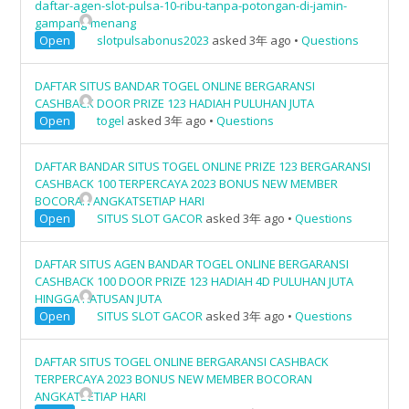
daftar-agen-slot-pulsa-10-ribu-tanpa-potongan-di-jamin-
gampang-menang
Open
slotpulsabonus2023
asked 3年 ago
•
Questions
DAFTAR SITUS BANDAR TOGEL ONLINE BERGARANSI
CASHBACK DOOR PRIZE 123 HADIAH PULUHAN JUTA
Open
togel
asked 3年 ago
•
Questions
DAFTAR BANDAR SITUS TOGEL ONLINE PRIZE 123 BERGARANSI
CASHBACK 100 TERPERCAYA 2023 BONUS NEW MEMBER
BOCORAN ANGKATSETIAP HARI
Open
SITUS SLOT GACOR
asked 3年 ago
•
Questions
DAFTAR SITUS AGEN BANDAR TOGEL ONLINE BERGARANSI
CASHBACK 100 DOOR PRIZE 123 HADIAH 4D PULUHAN JUTA
HINGGA RATUSAN JUTA
Open
SITUS SLOT GACOR
asked 3年 ago
•
Questions
DAFTAR SITUS TOGEL ONLINE BERGARANSI CASHBACK
TERPERCAYA 2023 BONUS NEW MEMBER BOCORAN
ANGKATSETIAP HARI