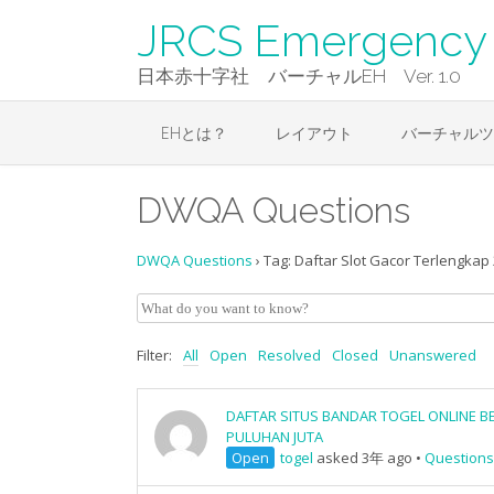
Skip
JRCS Emergency 
to
content
日本赤十字社 バーチャルEH Ver. 1.0
EHとは？
レイアウト
バーチャルツ
DWQA Questions
DWQA Questions
›
Tag: Daftar Slot Gacor Terlengkap
Filter:
All
Open
Resolved
Closed
Unanswered
DAFTAR SITUS BANDAR TOGEL ONLINE B
PULUHAN JUTA
Open
togel
asked 3年 ago
•
Questions