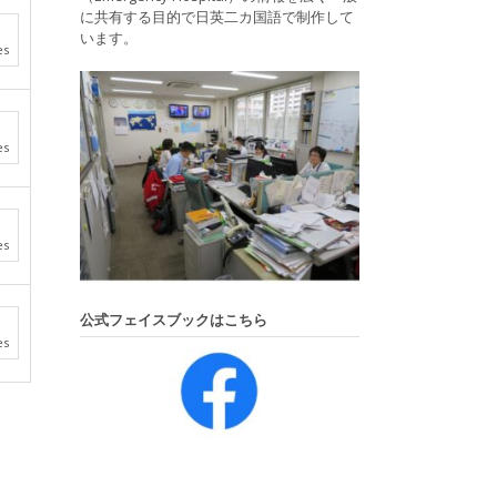
に共有する目的で日英二カ国語で制作して
います。
es
es
es
公式フェイスブックはこちら
es