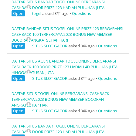
DAFTAR SITUS BANDAR TOGEL ONLINE BERGARANSI
CASHBACK DOOR PRIZE 123 HADIAH PULUHAN JUTA
Open
togel
asked 3年 ago
•
Questions
DAFTAR BANDAR SITUS TOGEL ONLINE PRIZE 123 BERGARANSI
CASHBACK 100 TERPERCAYA 2023 BONUS NEW MEMBER
BOCORAN ANGKATSETIAP HARI
Open
SITUS SLOT GACOR
asked 3年 ago
•
Questions
DAFTAR SITUS AGEN BANDAR TOGEL ONLINE BERGARANSI
CASHBACK 100 DOOR PRIZE 123 HADIAH 4D PULUHAN JUTA
HINGGA RATUSAN JUTA
Open
SITUS SLOT GACOR
asked 3年 ago
•
Questions
DAFTAR SITUS TOGEL ONLINE BERGARANSI CASHBACK
TERPERCAYA 2023 BONUS NEW MEMBER BOCORAN
ANGKATSETIAP HARI
Open
SITUS SLOT GACOR
asked 3年 ago
•
Questions
DAFTAR SITUS BANDAR TOGEL ONLINE BERGARANSI
CASHBACK DOOR PRIZE 123 HADIAH PULUHAN JUTA