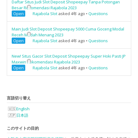
Daftar Situs Judi Slot Deposit Shopeepay Tanpa Potongan
Besar Rekomendasi Rajabola 2023
Open
Rajabola Slot
asked 4年 ago
•
Questions
Main Judi Slot Deposit Shopeepay 5000 Cuma Goceng Modal
Receh Mudah Menang 2023
Open
Rajabola Slot
asked 4年 ago
•
Questions
New! Situs Gacor Slot Deposit Shopeepay Super Hoki Pasti JP
Maxwin Rekomendasi Rajabola 2023
Open
Rajabola Slot
asked 4年 ago
•
Questions
言語切り替え
English
日本語
このサイトの目的