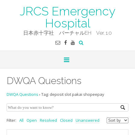
Skip
JRCS Emergency
to
content
Hospital
日本赤十字社 バーチャルEH Ver. 1.0
DWQA Questions
DWQA Questions
›
Tag: deposit slot pakai shopeepay
Filter:
All
Open
Resolved
Closed
Unanswered