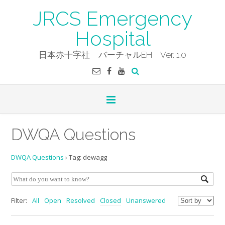
Skip
JRCS Emergency
to
content
Hospital
日本赤十字社 バーチャルEH Ver. 1.0
DWQA Questions
DWQA Questions
›
Tag: dewagg
Filter:
All
Open
Resolved
Closed
Unanswered