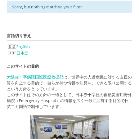
Sorry, but nothing matched your filter
言語切り替え
English
日本語
このサイトの目的
大阪赤十字病院国際医療救援部
は、世界中の人道危機に対する支援の
質を向上する目的で、自らが持つ情報や知見を、できる限り公開する
という方針をとっています。
このサイトはその方針の一環として、日本赤十字社の自然災害用野外
病院（Emergency Hospital）の情報を広く一般に共有する目的で日
英二カ国語で制作しています。