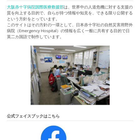
大阪赤十字病院国際医療救援部
は、世界中の人道危機に対する支援の
質を向上する目的で、自らが持つ情報や知見を、できる限り公開する
という方針をとっています。
このサイトはその方針の一環として、日本赤十字社の自然災害用野外
病院（Emergency Hospital）の情報を広く一般に共有する目的で日
英二カ国語で制作しています。
公式フェイスブックはこちら