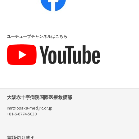
ユーチューブチャンネルはこちら
大阪赤十字病院国際医療救援部
imr@osaka-med.jrc.or.jp
+81-6-6774-5030
言語切り替え