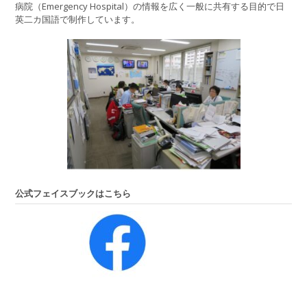
病院（Emergency Hospital）の情報を広く一般に共有する目的で日
英二カ国語で制作しています。
公式フェイスブックはこちら