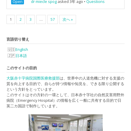
Open
dr miecle spog
asked 3年 ago
•
Questions
1
2
3
…
57
次へ »
言語切り替え
English
日本語
このサイトの目的
大阪赤十字病院国際医療救援部
は、世界中の人道危機に対する支援の
質を向上する目的で、自らが持つ情報や知見を、できる限り公開する
という方針をとっています。
このサイトはその方針の一環として、日本赤十字社の自然災害用野外
病院（Emergency Hospital）の情報を広く一般に共有する目的で日
英二カ国語で制作しています。