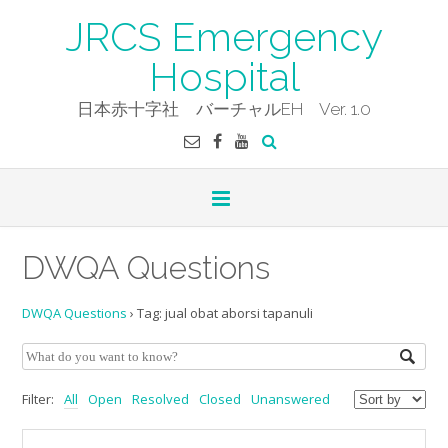
Skip
JRCS Emergency
to
content
Hospital
日本赤十字社 バーチャルEH Ver. 1.0
DWQA Questions
DWQA Questions
›
Tag: jual obat aborsi tapanuli
Filter:
All
Open
Resolved
Closed
Unanswered