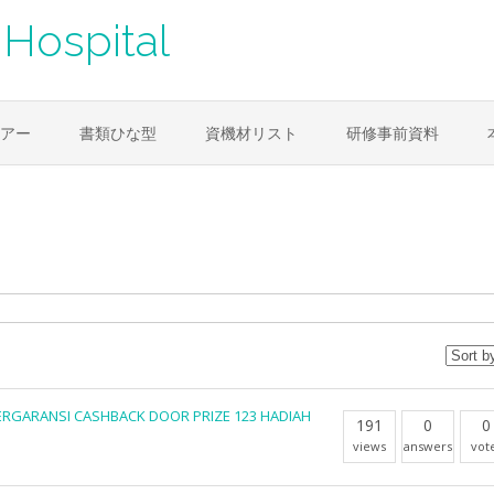
Hospital
アー
書類ひな型
資機材リスト
研修事前資料
ERGARANSI CASHBACK DOOR PRIZE 123 HADIAH
191
0
0
views
answers
vot