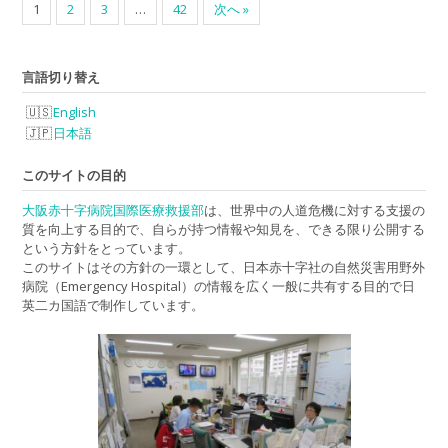
1
2
3
…
42
次へ »
言語切り替え
English
日本語
このサイトの目的
大阪赤十字病院国際医療救援部
は、世界中の人道危機に対する支援の
質を向上する目的で、自らが持つ情報や知見を、できる限り公開する
という方針をとっています。
このサイトはその方針の一環として、日本赤十字社の自然災害用野外
病院（Emergency Hospital）の情報を広く一般に共有する目的で日
英二カ国語で制作しています。