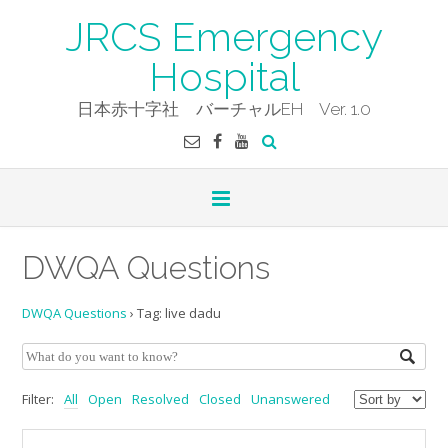
Skip
JRCS Emergency
to
content
Hospital
日本赤十字社 バーチャルEH Ver. 1.0
DWQA Questions
DWQA Questions
›
Tag: live dadu
Filter:
All
Open
Resolved
Closed
Unanswered