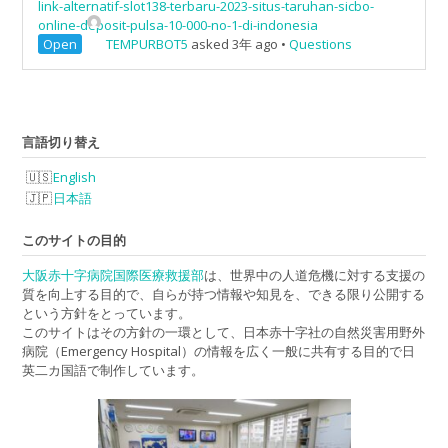
link-alternatif-slot138-terbaru-2023-situs-taruhan-sicbo-
online-deposit-pulsa-10-000-no-1-di-indonesia
Open
TEMPURBOT5
asked 3年 ago
•
Questions
言語切り替え
English
日本語
このサイトの目的
大阪赤十字病院国際医療救援部
は、世界中の人道危機に対する支援の
質を向上する目的で、自らが持つ情報や知見を、できる限り公開する
という方針をとっています。
このサイトはその方針の一環として、日本赤十字社の自然災害用野外
病院（Emergency Hospital）の情報を広く一般に共有する目的で日
英二カ国語で制作しています。